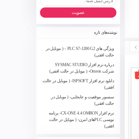
عضویت
نوشته‌های تازه
›
ویژگی های PLC S7-1200 G2 – ( موبایل در
حالت افقی)
درباره نرم افزار SYSMAC STUDIO
شرکت Omron- ( موبایل در حالت افقی)
مقالات آموزشی رایگان
تکنولوژی روز
دانلود نرم افزار ISPSOFT- ( موبایل در حالت
افقی)
سنسور موقعیت و جابجایی- ( موبایل در
حالت افقی)
نرم افزار CX-ONE 4.4 OMRON- برنامه
نویسی PLCهای امرن- ( موبایل در حالت
افقی)