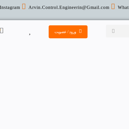
Instagram
Arvin.Control.Engineerin@Gmail
.com
What
ورود / عضویت