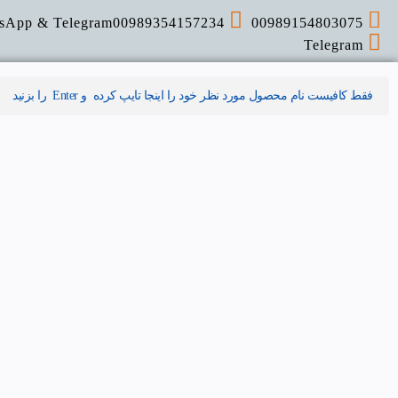
sApp & Telegram
00989354157234
00989154803075
Telegram