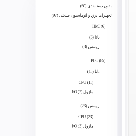
بدون دسته‌بندی
60
تجهیزات برق و اتوماسیون صنعتی
97
HMI
6
دلتا
3
زیمنس
3
PLC
85
دلتا
13
CPU
11
ماژول I/O
2
زیمنس
23
CPU
23
ماژول I/O
3