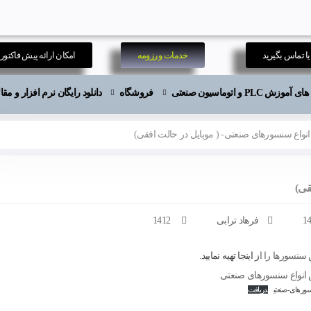
ا تماس بگیرید
خدمات و رزومه
امکان ارائه پیش فاکتور
موزش PLC و اتوماسیون صنعتی
فروشگاه
دانلود رایگان نرم افزار و م
نواع سنسورهای صنعتی- ( موبایل در حالت افقی)
قی)
فرهاد ترابی
1412
سنسورها را ا
ز اینجا تهیه نمایید.
انواع سنسورهای صنعتی
سورهای-صنعتی
دریافت