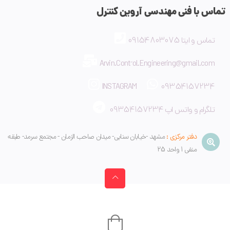
تماس با فنی مهندسی آروین کنترل
تماس و ایتا 09154803075
Arvin.Control.Engineering@gmail.com
INSTAGRAM
09354157234
تلگرام و واتس اپ 09354157234
دفتر مرکزی :
مشهد -خیابان سنایی- میدان صاحب الزمان - مجتمع سرمد- طبقه
منفی 1 واحد 25