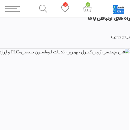
0
0
راه های ارتباطی با ما
Conract Us