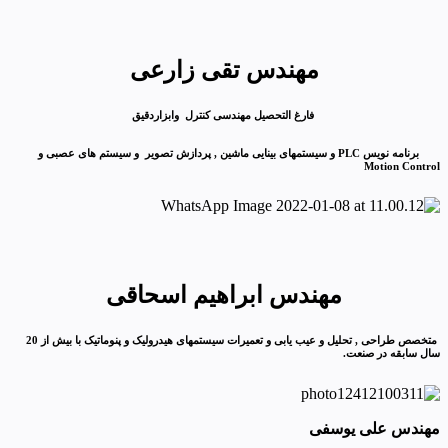
مهندس تقی زارعی
فارغ التحصیل مهندسی کنترل وابزاردقیق
برنامه نویس PLC و سیستمهای بینایی ماشین , پردازش تصویر و سیستم های عصبی و
Motion Control
مهندس ابراهیم اسحاقی
متخصص طراحی , تحلیل و عیب یابی و تعمیرات سیستمهای هیدرولیک و پنوماتیک با بیش از 20
سال سابقه در صنعت.
مهندس علی یوسفی