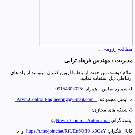
مطالعه رزومه ...
مدیریت : مهندس فرهاد ترابی
سلام دوست من جهت ارتباط با آروین کنترل میتوانید از راه های
ارتباطی ذیل استفاده نمایید.
1- شماره تماس : همراه :
09154803075
2- ایمیل مجموعه:
Arvin.Control.Engineering@Gmail.com
3- شبکه های مجازی:
اینستاگرام:
_Control_Automation
vin
No
@
کانال تلگرام:
https://t.me/joinchat/RfUEn6QfI9_x3QzY
و یا