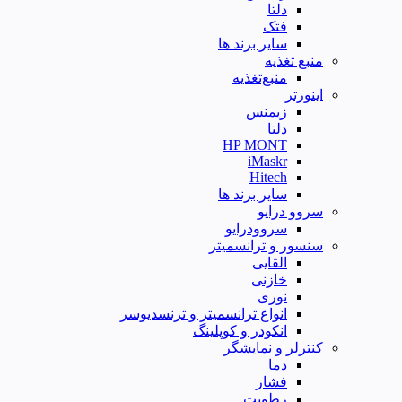
دلتا
فتک
سایر برند ها
منبع تغذیه
منبع‌تغذیه
اینورتر
زیمنس
دلتا
HP MONT
iMaskr
Hitech
سایر برند ها
سروو درایو
سروودرایو
سنسور و ترانسمیتر
القایی
خازنی
نوری
انواع ترانسمیتر و ترنسدیوسر
انکودر و کوپلینگ
کنترلر و نمایشگر
دما
فشار
رطوبت