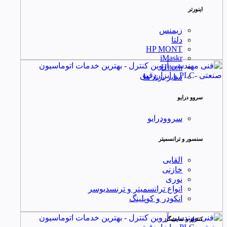
اینورتر
زیمنس
دلتا
HP MONT
iMaskr
Hitech
سایر برند ها
سروو درایو
سروودرایو
سنسور و ترانسمیتر
القایی
خازنی
نوری
انواع ترانسمیتر و ترنسدیوسر
انکودر و کوپلینگ
کنترلر و نمایشگر