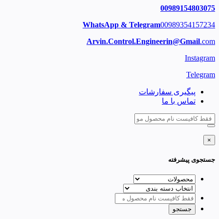
00989154803075
WhatsApp & Telegram
00989354157234
Arvin.Control.Engineerin@Gmail
.com
Instagram
Telegram
پیگیری سفارشات
تماس با ما
×
جستجوی پیشرفته