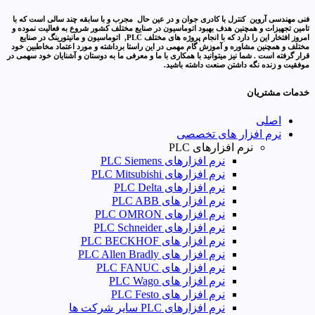
فنی مهندسی آروین کنترل با کادری جوان و در عین حال مجرب و با سابقه چند سالی است که با
تامین تجهیزات و همچنین هدف بهبود اتوماسیون در صنایع مختلف کشور شروع به فعالیت نموده و
امروز افتخار این را دارد که با انجام پروژه های مختلف PLC, اتوماسیون و مانیتورینگ در صنایع
مختلف و همچنین مشاوره و آموزش گام مهمی در این راستا برداشته و مورد اعتماد مخاطبین خود
قرار گرفته است . شما نیز میتوانید با همکاری با ما و معرفی ما به دوستان و آشنایان خود سهمی در
موفقیت و زنده نگه داشتن صنعت داشته باشید.
خدمات مشتریان
اصلی
نرم افزار های تخصصی
نرم افزارهای PLC
نرم افزارهای PLC Siemens
نرم افزارهای PLC Mitsubishi
نرم‌ افزارهای PLC Delta
نرم افزار های PLC ABB
نرم افزارهای PLC OMRON
نرم افزارهای PLC Schneider
نرم افزار های PLC BECKHOF
نرم افزار های PLC Allen Bradly
نرم افزار های PLC FANUC
نرم افزار های PLC Wago
نرم افزار های PLC Festo
نرم افزارهای PLC سایر شرکت ها