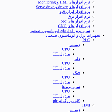
نرم افزارهای HMI و Monitoring
نرم افزارهای driver و Servo drive
نرم افزار ابزاردقیق
نرم افزار برق
نرم افزار های opc
نرم افزار های CNC
سایر نرم افزارهای اتوماسیون صنعتی
تجهیزات برق و اتوماسیون صنعتی
PLC
زیمنس
CPU
ماژول I/O
دلتا
CPU
ماژول I/O
فتک
CPU
ماژول I/O
سایر برندها
CPU
ماژول I/O
کابل پروگرام plc
HMI
زیمنس