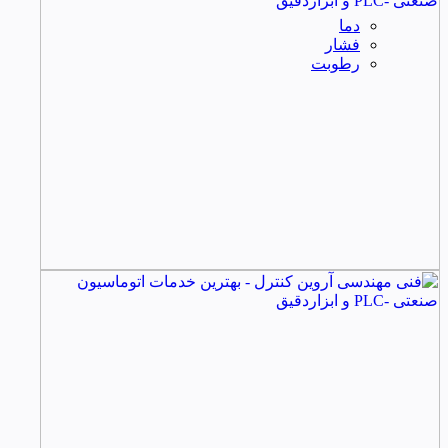
دما
فشار
رطوبت