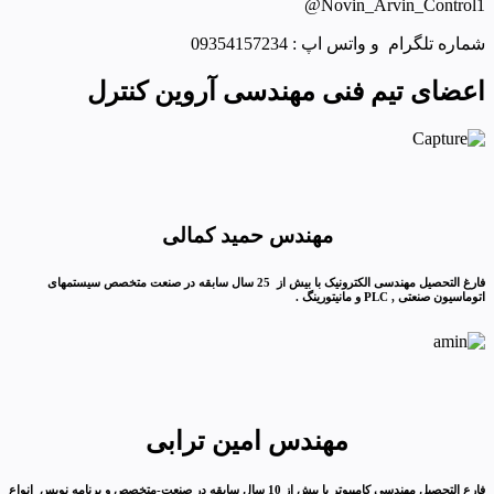
Novin_Arvin_Control1@
شماره تلگرام و واتس اپ : 09354157234
اعضای تیم فنی مهندسی آروین کنترل
مهندس حمید کمالی
فارغ التحصیل مهندسی الکترونیک با بیش از 25 سال سابقه در صنعت متخصص سیستمهای
اتوماسیون صنعتی , PLC و مانیتورینگ .
مهندس امین ترابی
فارع التحصیل مهندسی کامپیوتر با بیش از 10 سال سابقه در صنعت-متخصص و برنامه نویس انواع