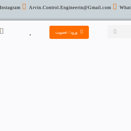
Instagram
Arvin.Control.Engineerin@Gmail
.com
What
ورود / عضویت