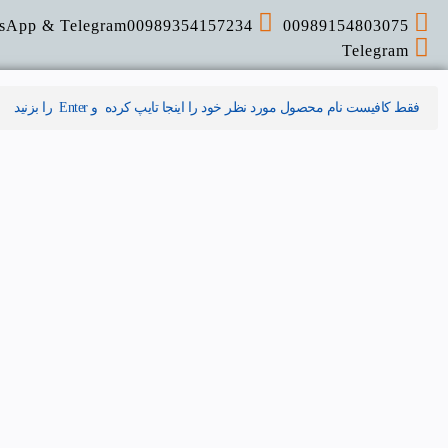
sApp & Telegram
00989354157234
00989154803075
Telegram