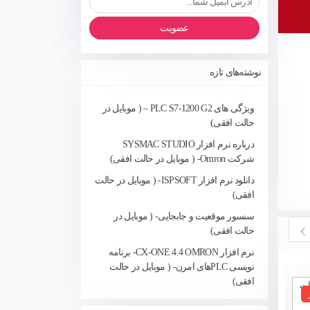
عضویت
نوشته‌های تازه
ویژگی های PLC S7-1200 G2 – ( موبایل در
حالت افقی)
درباره نرم افزار SYSMAC STUDIO
شرکت Omron- ( موبایل در حالت افقی)
دانلود نرم افزار ISPSOFT- ( موبایل در حالت
افقی)
سنسور موقعیت و جابجایی- ( موبایل در
›
حالت افقی)
نرم افزار CX-ONE 4.4 OMRON- برنامه
نویسی PLCهای امرن- ( موبایل در حالت
افقی)
دانلود رایگان نرم افزار