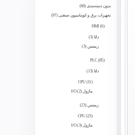
بدون دسته‌بندی
60
تجهیزات برق و اتوماسیون صنعتی
97
HMI
6
دلتا
3
زیمنس
3
PLC
85
دلتا
13
CPU
11
ماژول I/O
2
زیمنس
23
CPU
23
ماژول I/O
3