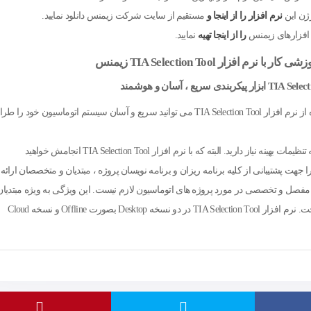
ژن این
نرم افزار را از اینجا و
مستقیم از سایت شرکت زیمنس دانلود نمایید.
 افزارهای زیمنس
را از اینجا تهیه
نمایید.
ر با نرم افزار TIA Selection Tool زیمنس
ر پیکربندی سریع ، آسان و هوشمند
با استفاده از نرم افزار TIA Selection Tool می توانید سریع و آسان سیستم اتوماسیون خود را
برای برنامه ریزی پروژه ها و صرفه جویی در وقت و انرژی به تنظیمات بهینه نیاز دارید. البته که با نرم افزار TIA Selection Tool انجامش خواهید
د! شرکت زیمنس برای پروژه های شما ، ابزار انتخاب TIA را جهت پشتیبانی از کلیه برنامه ریزان و برنامه نویسان پروژه ، مبتدیان و متخصصان ارائ
 مفصل و تخصصی در مورد پروژه های اتوماسیون لازم نیست. این ویژگی به ویژه مبتدیان
قادر به طراحی بدون عیب و نقص پروژه های خود خواهد ساخت. نرم افزار TIA Selection Tool در دو نسخه Desktop بصورت Offline و نسخه Cloud