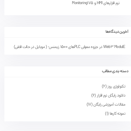
نرم افزارهای HMI و Monitoring
175
آخرین دیدگاه‌ها
Web3 ModulE
در
جزوه معرفی PLCهای 1500 زیمنس- ( موبایل در حالت افقی)
دسته بندی مطالب
تکنولوژی روز
(6)
دانلود رایگان نرم افزار
(6)
مقالات آموزشی رایگان
(17)
نمونه کارها
(1)