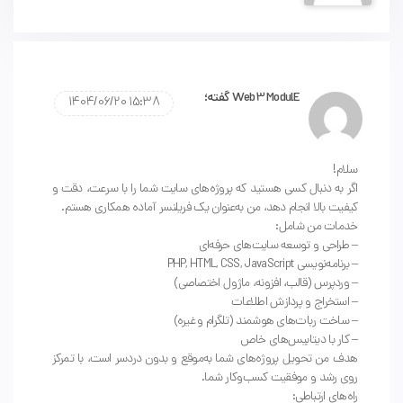
Web3 ModulE
گفته؛
15:38 1404/06/20
سلام!
اگر به دنبال کسی هستید که پروژه‌های سایت شما را با سرعت، دقت و
کیفیت بالا انجام دهد، من به‌عنوان یک فریلنسر آماده همکاری هستم.
خدمات من شامل:
– طراحی و توسعه سایت‌های حرفه‌ای
– برنامه‌نویسی PHP, HTML, CSS, JavaScript
– وردپرس (قالب، افزونه، ماژول اختصاصی)
– استخراج و پردازش اطلاعات
– ساخت ربات‌های هوشمند (تلگرام و غیره)
– کار با دیتابیس‌های خاص
هدف من تحویل پروژه‌های شما به‌موقع و بدون دردسر است، با تمرکز
روی رشد و موفقیت کسب‌وکار شما.
راه‌های ارتباطی: