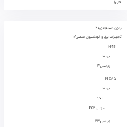
افقی)
بدون دسته‌بندی
60
تجهیزات برق و اتوماسیون صنعتی
97
HMI
6
دلتا
3
زیمنس
3
PLC
85
دلتا
13
CPU
11
ماژول I/O
2
زیمنس
23