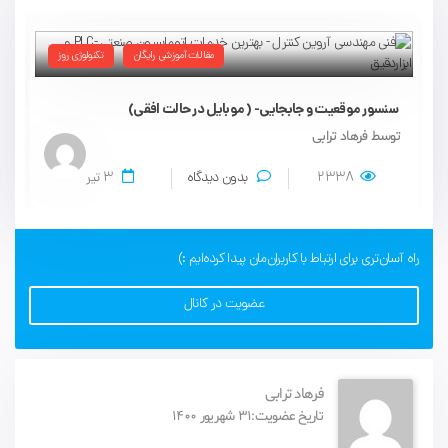
مقالات آموزشی رایگان
تکنولوژی روز
سنسور موقعیت و جابجایی- ( موبایل در حالت افقی)
توسط فرهاد ترابی
ت
2338
بدون دیدگاه
3
تیر
راه آسان‌تری برای ارتباط با کاربران‌مان پیدا کرده‌ایم :)
عضویت در کانال
فرهاد ترابی
تاریخ عضویت:31 شهریور 1400