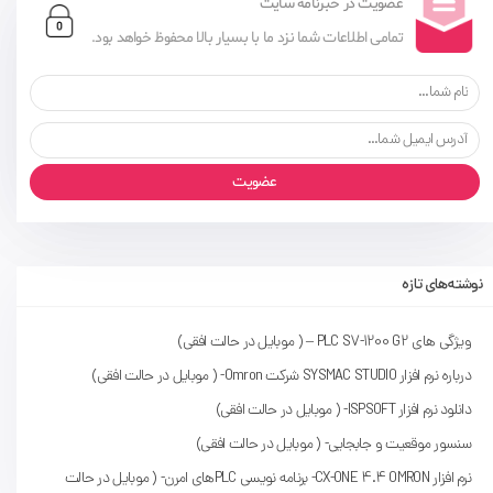
عضویت در خبرنامه سایت
تمامی اطلاعات شما نزد ما با بسیار بالا محفوظ خواهد بود.
عضویت
نوشته‌های تازه
ویژگی های PLC S7-1200 G2 – ( موبایل در حالت افقی)
درباره نرم افزار SYSMAC STUDIO شرکت Omron- ( موبایل در حالت افقی)
دانلود نرم افزار ISPSOFT- ( موبایل در حالت افقی)
سنسور موقعیت و جابجایی- ( موبایل در حالت افقی)
نرم افزار CX-ONE 4.4 OMRON- برنامه نویسی PLCهای امرن- ( موبایل در حالت