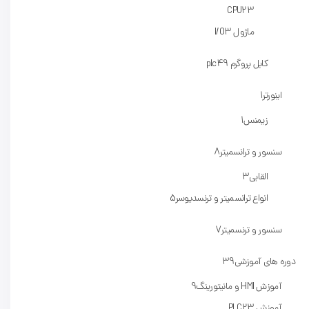
CPU
23
ماژول I/O
3
کابل پروگرم plc
49
اینورتر
1
زیمنس
1
سنسور و ترانسمیتر
8
القایی
3
انواع ترانسمیتر و ترنسدیوسر
5
سنسور و ترنسمیتر
7
دوره های آموزشی
39
آموزش HMI و مانیتورینگ
9
آموزش PLC
23