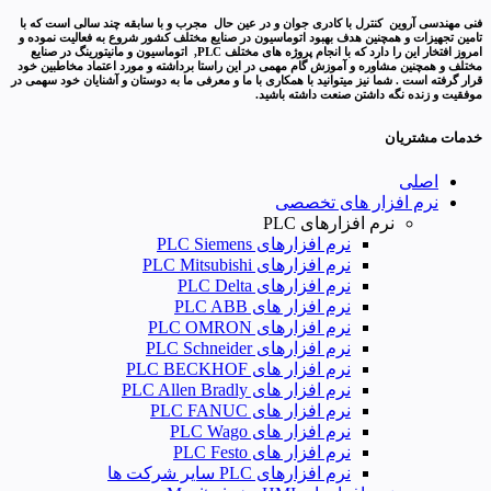
فنی مهندسی آروین کنترل با کادری جوان و در عین حال مجرب و با سابقه چند سالی است که با
تامین تجهیزات و همچنین هدف بهبود اتوماسیون در صنایع مختلف کشور شروع به فعالیت نموده و
امروز افتخار این را دارد که با انجام پروژه های مختلف PLC, اتوماسیون و مانیتورینگ در صنایع
مختلف و همچنین مشاوره و آموزش گام مهمی در این راستا برداشته و مورد اعتماد مخاطبین خود
قرار گرفته است . شما نیز میتوانید با همکاری با ما و معرفی ما به دوستان و آشنایان خود سهمی در
موفقیت و زنده نگه داشتن صنعت داشته باشید.
خدمات مشتریان
اصلی
نرم افزار های تخصصی
نرم افزارهای PLC
نرم افزارهای PLC Siemens
نرم افزارهای PLC Mitsubishi
نرم‌ افزارهای PLC Delta
نرم افزار های PLC ABB
نرم افزارهای PLC OMRON
نرم افزارهای PLC Schneider
نرم افزار های PLC BECKHOF
نرم افزار های PLC Allen Bradly
نرم افزار های PLC FANUC
نرم افزار های PLC Wago
نرم افزار های PLC Festo
نرم افزارهای PLC سایر شرکت ها