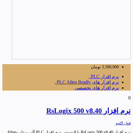
3,500,000
تومان
نرم افزار PLC ,
نرم افزار های PLC Allen Bradly ,
نرم افزار های تخصصی
0
نرم افزار RsLogix 500 v8.40
فول اکتیو
نرم افزار RsLogix 500 v8.40 با لایسنس نرم افزار PLC آلن بردلی-Allen