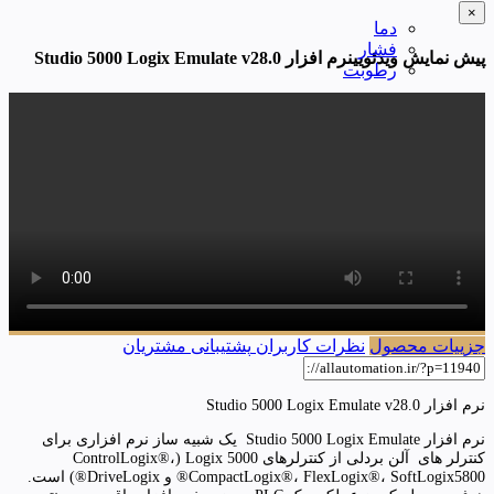
×
دما
فشار
پیش نمایش ویدئویینرم افزار Studio 5000 Logix Emulate v28.0
رطوبت
جزییات محصول
نظرات کاربران
پشتیبانی مشتریان
نرم افزار Studio 5000 Logix Emulate v28.0
نرم افزار Studio 5000 Logix Emulate یک شبیه ساز نرم افزاری برای
کنترلر های آلن بردلی از کنترلرهای Logix 5000 (ControlLogix®،
CompactLogix®، FlexLogix®، SoftLogix5800® و DriveLogix®) است.