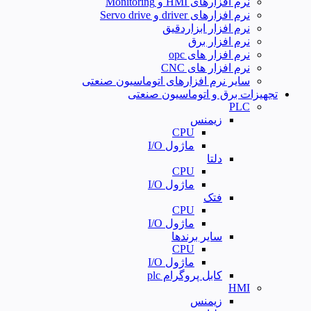
نرم افزارهای HMI و Monitoring
نرم افزارهای driver و Servo drive
نرم افزار ابزاردقیق
نرم افزار برق
نرم افزار های opc
نرم افزار های CNC
سایر نرم افزارهای اتوماسیون صنعتی
تجهیزات برق و اتوماسیون صنعتی
PLC
زیمنس
CPU
ماژول I/O
دلتا
CPU
ماژول I/O
فتک
CPU
ماژول I/O
سایر برندها
CPU
ماژول I/O
کابل پروگرام plc
HMI
زیمنس