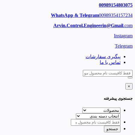
00989154803075
WhatsApp & Telegram
00989354157234
Arvin.Control.Engineerin@Gmail
.com
Instagram
Telegram
پیگیری سفارشات
تماس با ما
×
جستجوی پیشرفته