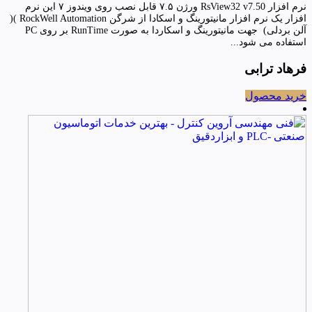
نرم افزار RsView32 v7.50 ورژن ۷.۵ قابل نصب روی ویندوز ۷ این نرم
افزار یک نرم افزار مانیتورینگ و اسکادا از شرگن RockWell Automation )(
آلن بردلی) جهت مانیتورینگ و اسکاردا به صورت RunTime بر روی PC
استفاده می شود...
فرهاد ترابی
خرید محصول