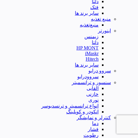
دلتا
فتک
سایر برند ها
منبع تغذیه
منبع‌تغذیه
اینورتر
زیمنس
دلتا
HP MONT
iMaskr
Hitech
سایر برند ها
سروو درایو
سروودرایو
سنسور و ترانسمیتر
القایی
خازنی
نوری
انواع ترانسمیتر و ترنسدیوسر
انکودر و کوپلینگ
کنترلر و نمایشگر
دما
فشار
رطوبت