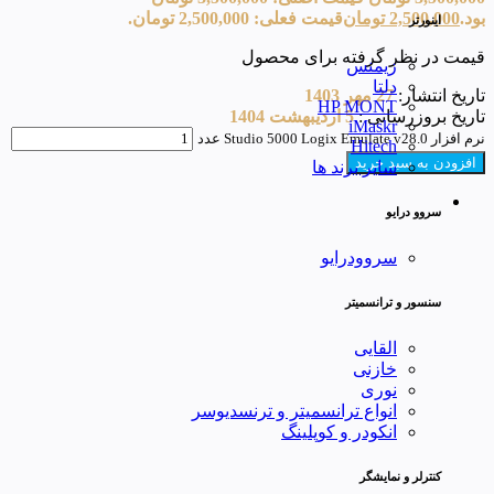
بود.
2,500,000
تومان
قیمت فعلی: 2,500,000 تومان.
اینورتر
قیمت در نظر گرفته برای محصول
زیمنس
دلتا
تاریخ انتشار:
27 مهر 1403
HP MONT
تاریخ بروزرسانی :
5 اردیبهشت 1404
iMaskr
نرم افزار Studio 5000 Logix Emulate v28.0 عدد
Hitech
افزودن به سبد خرید
سایر برند ها
سروو درایو
سروودرایو
سنسور و ترانسمیتر
القایی
خازنی
نوری
انواع ترانسمیتر و ترنسدیوسر
انکودر و کوپلینگ
کنترلر و نمایشگر