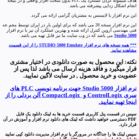
هدف سیموله کردن عملکرد یک PLC بدون سخت افزار واقعی و در نتیجه
انجام اشکال زدایی پیشرفته می باشد.
این نرم افزار با لایسنس به مشتریان گرامی ارائه می گردد.
این نرم افزار نسخه 28 می باشد که برای اولین بار در ایران توسط مجم.عه
فنی مهندسی آروین کنترل ارائه شده و بهترین عملکرد آن نیز با نرم افزار
Studio 5000
می باشد که در وب سایت ما نیز قابل تهیه می باشد.
*** همه نسخه های نرم افزار STUDIO 5000 Emulate را از این قسمت
مشاهده نمایید.
نکته: این محصول به صورت دانلودی در اختیار مشتری
قرار میگیرد
و فاقد هزینه ارسال می باشد لذا پس از
عضویت و خرید محصول , در سایت لاگین نمایید.
نرم افزار Studio 5000 جهت برنامه نویسی PLC های
سری ControlLogix و CompactLogix آلن بردلی را از
اینجا تهیه نمایید.
سپس در قسمت پنل کاربری قسمت خرید ها به لینک دانلود یک فایل
PDF
دسترسی خواهید داشت که لینک های دانلود نرم افزار و آموزش در آن
قرار دارد
.
سپس لینک ها را جداگانه در مرورگر یا نرم افزار مدیریت دانلود کپی نمایید