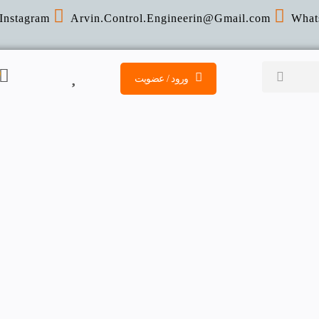
Instagram
Arvin.Control.Engineerin@Gmail
.com
What
ورود / عضویت