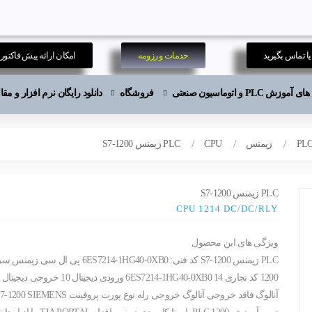
ا تماس بگیرید
خدمات و رزومه
امکان ارائه پیش فاکتور
موزش PLC و اتوماسیون صنعتی
فروشگاه
دانلود رایگان نرم افزار و م
PL
زیمنس
CPU
PLC زیمنس S7-1200
PLC زیمنس S7-1200
CPU 1214 DC/DC/RLY
ویژگی های این محصول
آنالوگ فاقد خروجی آنالوگ خروجی رله نوع پورت پروفینت S