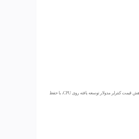
با عملکرد درجه بندی شده در نسخه‌های مختلف در محدوده کنترلرهای AC یا DC. تابلوهای سیگنال (آنالوگ و دیجیتال) برای کاهش قیمت کنترلر مدولار توسعه یافته روی CPU، با حفظ