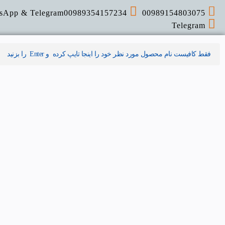
sApp & Telegram
00989354157234
00989154803075
Telegram