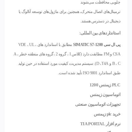
جلویی محافظت می‌شوند
ترمینال‌های اتصال متحرک، همچنین برای ماژول‌های توسعه آنالوگ یا
دیجیتال در دسترس هستند.
استانداردهای بین المللی:
پی ال سی
SIMATIC S7-1200
مطابق با استاندارد های VDE ، UL ،
CSA و FM مطابقت دارد (کلاس I ، گروه 2 ،گروه های منطقه خطر A ،
B ، C و D ،T4A). سیستم مدیریت کیفیت مورد استفاده در حین تولید
طبق استاندارد ISO 9001 تأیید شده است.
PLC زیمنس 1200
اتوماسیون زیمنس
تجهیزات اتوماسیون صنعتی
خرید plc زیمنس
نرم افزار TIA PORTAL