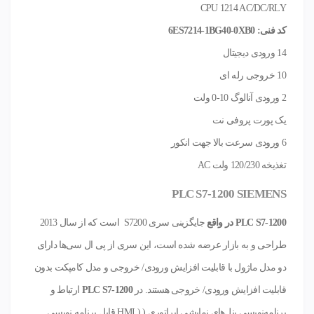
CPU 1214 AC/DC/RLY
کد فنی: 6ES7214-1BG40-0XB0
14 ورودی دیجیتال
10 خروجی رله ای
2 ورودی آنالوگ 10-0 ولت
یک پورت پروفی نت
6 ورودی سرعت بالا جهت انکور
تغذیخه 120/230 ولت AC
PLC S7-1200‌ SIEMENS
PLC S7-1200
در واقع
جایگزینی سری S7200 است که از سال 2013
طراحی و به بازار عرضه شده است، این سری از پی ال سی‌ها دارای
دو مدل ماژول با قابلیت افزایش ورودی/ خروجی و مدل کامپکت بدون
قابلیت افزایش ورودی/ خروجی هستند. در
PLC S7-1200
ارتباط و
برنامه‌نویسی پنل‌های نمایشی اپراتوری ( ( HMI قابل برنامه نویسی