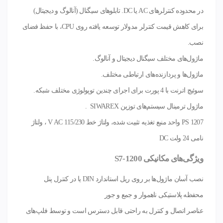
در محدوده کنترلرهای AC یا DC. تابلوهای سیگنال (آنالوگ و دیجیتال)
برای کاهش قیمت کنترلر مدولار توسعه یافته روی CPU، با حفظ فضای
نصب.
ماژول‌های مختلف سیگنال دیجیتال و آنالوگ.
ماژول‌ها و پردازنده‌های ارتباطی مختلف.
سوئیچ اترنت با 4 پورت برای اجرای چندین توپولوژی مختلف شبکه.
ماژول ترمینال سیستم‌های توزین SIWAREX .
PS 1207 واحد منبع تغذیه تثبیت شده، ولتاژ خط 115/230 V AC ، ولتاژ
نامی 24 ولت DC
ویژگی‌های مکانیکی S7-1200
نصب آسان ماژول‌ها بر روی ریل استاندارد DIN یا در کنترل پنل
محفظه پلاستیکی ناهموار و جمع و جور
عناصر اتصال و کنترل به راحتی قابل دسترس است و توسط فلپ‌های