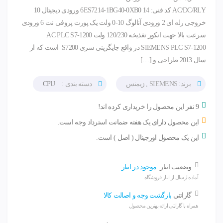
AC/DC/RLY کد فنی: 6ES7214-1BG40-0XB0 14 ورودی دیجیتال 10
خروجی رله ای 2 ورودی آنالوگ 10-0 ولت یک پورت پروفی نت 6 ورودی
سرعت بالا جهت انکور تغذیخه 120/230 ولت AC PLC S7-1200‌
SIEMENS PLC S7-1200 در واقع جایگزینی سری S7200 است که از
سال 2013 طراحی و […]
برند: SIEMENS , زیمنس
دسته بندی :
CPU
9 نفر این محصول را خریداری کرده اند!
این محصول دارای یک هفته ضمانت استرداد وجه است.
این یک محصول اورجینال ( اصل ) است.
وضعیت انبار:
موجود در انبار
آماده ارسال از انبار فروشگاه
گارانتی
بازگشت وجه و اصالت کالا
همراه با گارانتی ارائه بهترین محصول