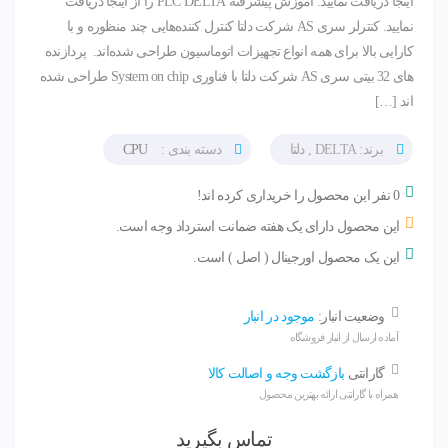
اینجا دریافت نمایید. آموزش پیشرفته PLC DELTA را از اینجا دریافت
نمایید. کنترلر سری AS شرکت دلتا کنترل کننده‌هایی چند منظوره و با
کارایی بالا برای همه انواع تجهیزات اتوماسیون طراحی شده‌اند. پردازنده
های 32 بیتی سری AS شرکت دلتا با فناوری System on chip طراحی شده
اند […]
برند: DELTA , دلتا
دسته بندی :
CPU
0 نفر این محصول را خریداری کرده اند!
این محصول دارای یک هفته ضمانت استرداد وجه است.
این یک محصول اورجینال ( اصل ) است.
وضعیت انبار:
موجود در انبار
آماده ارسال از انبار فروشگاه
گارانتی
بازگشت وجه و اصالت کالا
همراه با گارانتی ارائه بهترین محصول
تماس بگیرید