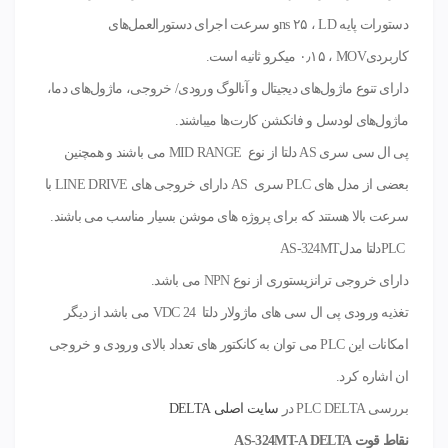
دستورات پایه
LD
، ۲۵
ns
و سرعت اجرای دستورالعمل‌های
کاربردی
MOV
، ۰٫۱۵ میکرو ثانیه است.
دارای تنوع ماژول‌های دیجیتال و آنالوگ ورودی/ خروجی، ماژول‌های دما،
ماژول‌های لودسل و فانکشن کارت‌ها میباشند
.
پی ال سی سری
AS
دلتا از نوع
MID RANGE
می باشند و همچنین
بعضی از مدل های
PLC
سری
AS
دارای خروجی های
LINE DRIVE
با
سرعت بالا هستند که برای پروژه های موشن بسیار مناسب می باشند
.
PLC
دلتا مدل
AS-324MT
دارای خروجی ترانزیستوری از نوع
NPN
می باشد
.
تغذیه ورودی پی ال سی های ماژولار دلتا 24
VDC
می باشد از دیگر
امکانات این
PLC
می توان به کانکتور های تعداد بالای ورودی و خروجی
ان اشاره کرد.
بررسی PLC DELTA در
سایت اصلی DELTA
نقاط قوت
AS-324MT-A DELTA