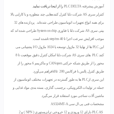
آموزش پیشرفته PLC DELTA
را از اینجا دریافت نمایید.
کنترلر سری
AS
شرکت دلتا کنترل کننده‌هایی چند منظوره و با کارایی بالا
برای همه انواع تجهیزات اتوماسیون طراحی شده‌اند. پردازنده های 32
بیتی سری
AS
شرکت دلتا با فناوری
System on chip
طراحی شده اند که
موجب افزایش سرعت اجرا تا 40
k step/ms
شده است.
این
PLC
ها از نهایتا 32 ماژول توسعه یا 1024 ماژول
I/O
پشتیبانی می
کنند
. PLC
های سری
AS
شرکت دلتا امکان کنترل دقیق موقعیت تا 8
محور را از طریق شبکه حرکتی
CANopen
و ماکزیمم 6 محور را از
طریق کنترل پالس با فرکانس 200
kHz
فراهم می‌آورد.
این سری از
PLC
ها به طور گسترده در تجهیزات مختلف اتوماسیون از
جمله در تولیدات الکترونیکی، برچسب گذاری، بسته بندی مواد غذایی و
ماشین آلات نساجی مورد استفاده قرار می‌گیرد
.
مشخصات فنی پی ال سی AS324MT-A
PLC AS
دارای 12 ورودی و 12 خروجی ترانزیستوری
( NPN )
و 2