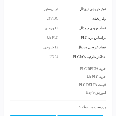
نوع خروجی دیجیتال
ترانزیستور
ولتاژ تغذیه
24V DC
تعداد ورودی دیجیتال
12 ورودی
براساس برند PLC
PLC دلتا
تعداد خروجی دیجیتال
12 خروجی
حداکثر ظرفیت PLC I/O
I/O 24
خرید PLC DELTA
خرید PLC دلتا
قیمت PLC DELTA
آموزش plc دلتا
برچسب محصولات: