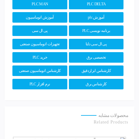
PLC MAN
PLC DELTA
آموزش plc
آموزش اتوماسیون
برنامه نویسی PLC
پی ال سی
پی ال سی دلتا
تجهیزات اتوماسیون صنعتی
تخصصی برق
خرید PLC
کارشناس ابزاردقیق
کارشناس اتوماسیون صنعتی
کارشناس برق
نرم افزار PLC
محصولات مشابه
Related Products