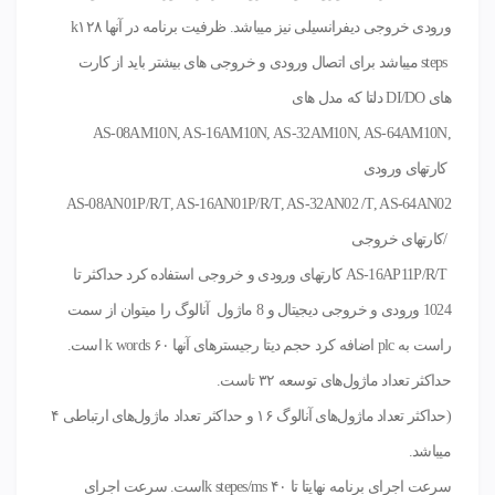
ورودی خروجی دیفرانسیلی نیز میباشد. ظرفیت برنامه در آنها ۱۲۸
k
steps
میباشد برای اتصال ورودی و خروجی های بیشتر باید از کارت
های
DI/DO
دلتا که مدل های
AS-08AM10N, AS-16AM10N, AS-32AM10N, AS-64AM10N,
کارتهای ورودی
AS-08AN01P/R/T, AS-16AN01P/R/T, AS-32AN02 /T, AS-64AN02
/
کارتهای خروجی
AS-16AP11P/R/T
کارتهای ورودی و خروجی استفاده کرد حداکثر تا
1024 ورودی و خروجی دیجیتال و 8 ماژول آنالوگ را میتوان از سمت
راست به
plc
اضافه کرد حجم دیتا رجیسترهای آنها ۶۰
k words
است.
حداکثر تعداد ماژول‌های توسعه ۳۲ تاست.
(حداکثر تعداد ماژول‌های آنالوگ ۱۶ و حداکثر تعداد ماژول‌های ارتباطی ۴
میباشد.
سرعت اجرای برنامه نهایتا تا ۴۰
k stepes/ms
است. سرعت اجرای