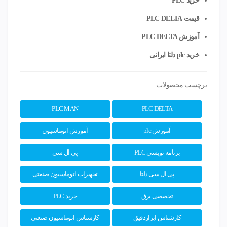
خرید PLC
قیمت PLC DELTA
آموزش PLC DELTA
خرید plc دلتا ایرانی
برچسب محصولات:
PLC MAN
PLC DELTA
آموزش plc
آموزش اتوماسیون
برنامه نویسی PLC
پی ال سی
پی ال سی دلتا
تجهیزات اتوماسیون صنعتی
تخصصی برق
خرید PLC
کارشناس ابزاردقیق
کارشناس اتوماسیون صنعتی