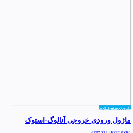
افزودن به سبد خرید
ماژول ورودی خروجی آنالوگ-استوک
6ES7-234-4HE32-0XB0