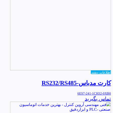
اطلاعات بیشتر
کارت مدباس-RS232/RS485
6ES7-241-1CH32-0XB0
تماس بگیرید