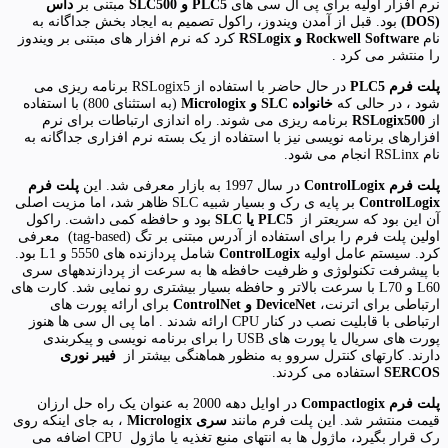
نرم افزار اولیه برای پی ال سی های
PLC5
و
SLC500
مبتنی بر
داس
(DOS)
بود. قبل از آمدن ویندوز، راکول تصمیم به ایجاد بخش جداگانه به
نام
Rockwell Software
و
RSLogix
کرد که نرم افزار های مبتنی بر ویندوز
را منتشر می کرد .
پلت فرم
PLC5
در حال حاضر با استفاده از RSLogix5 برنامه ریزی می
شود ، در حالی که
خانواده
SLC
و
Micrologix
(به استثنای 800) با استفاده
از
RSLogix500
برنامه ریزی می شوند. راه اندازی ارتباطات برای نرم
افزارهای برنامه نویسی نیز با استفاده از یک بسته نرم افزاری جداگانه به
نام RSLinx انجام می شود.
پلت فرم
ControlLogix
در سال 1997 به بازار معرفی شد. این
پلت فرم
ControlLogix
بر پایه ی رک و بسیار شبیه SLC ظاهر شد، اما مزیت اصلی
آن این بود که سریعتر از
PLC5
یا
SLC
بود و حافظه کمی داشت. راکول
اولین پلت فرم را برای استفاده از آدرس مبتنی بر تگ (tag-based) معرفی
کرد. سیستم عامل اولیه
ControlLogix
شامل پردازنده های 5550 و L1 بود.
با پیشرفت تکنولوژی و ظرفیت حافظه ها به سرعت از پردازندههای سری
L60 و L70 با سرعت بالاتر و حافظه بسیار بیشتری رو نمایی شد. کارت های
ارتباطی برای اترنت،
DeviceNet
و
ControlNet
برای ارائه پورت های
ارتباطی با قابلیت نصب در کنار CPU ارائه شدند . اما پی ال سی ها هنوز
پورت های سریال یا پورت های USB را برای برنامه نویسی و پیکربندی
دارند. کارتهای کنترل سروو به منظور هماهنگی بیشتر از
فیبر نوری
SERCOS
استفاده می کردند.
پلت فرم
Compactlogix
در اوایل دهه 2000 به عنوان یک راه حل ارزان
قیمت منتشر شد. این پلت فرم مانند
سری
Micrologix
، به جای اینکه روی
رک قرار بگیرد، ماژول ها به انتهای منبع تغذیه یا ماژول CPU اضافه می