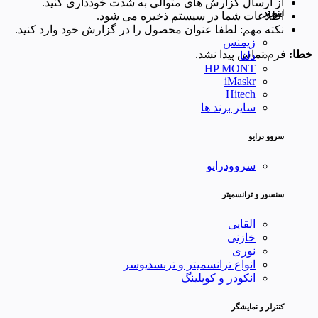
از ارسال گزارش های متوالی به شدت خودداری کنید.
اینورتر
اطلاعات شما در سیستم ذخیره می شود.
نکته مهم: لطفا عنوان محصول را در گزارش خود وارد کنید.
زیمنس
خطا:
فرم تماس پیدا نشد.
دلتا
HP MONT
iMaskr
Hitech
سایر برند ها
سروو درایو
سروودرایو
سنسور و ترانسمیتر
القایی
خازنی
نوری
انواع ترانسمیتر و ترنسدیوسر
انکودر و کوپلینگ
کنترلر و نمایشگر