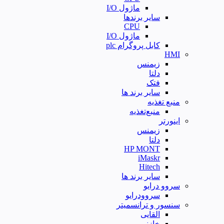
ماژول I/O
سایر برندها
CPU
ماژول I/O
کابل پروگرام plc
HMI
زیمنس
دلتا
فتک
سایر برند ها
منبع تغذیه
منبع‌تغذیه
اینورتر
زیمنس
دلتا
HP MONT
iMaskr
Hitech
سایر برند ها
سروو درایو
سروودرایو
سنسور و ترانسمیتر
القایی
خازنی