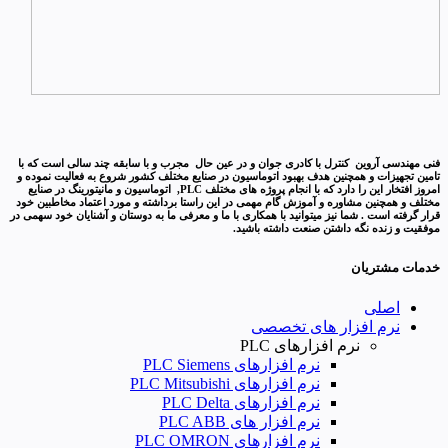
فنی مهندسی آروین کنترل با کادری جوان و در عین حال مجرب و با سابقه چند سالی است که با
تامین تجهیزات و همچنین هدف بهبود اتوماسیون در صنایع مختلف کشور شروع به فعالیت نموده و
امروز افتخار این را دارد که با انجام پروژه های مختلف PLC, اتوماسیون و مانیتورینگ در صنایع
مختلف و همچنین مشاوره و آموزش گام مهمی در این راستا برداشته و مورد اعتماد مخاطبین خود
قرار گرفته است . شما نیز میتوانید با همکاری با ما و معرفی ما به دوستان و آشنایان خود سهمی در
موفقیت و زنده نگه داشتن صنعت داشته باشید.
خدمات مشتریان
اصلی
نرم افزار های تخصصی
نرم افزارهای PLC
نرم افزارهای PLC Siemens
نرم افزارهای PLC Mitsubishi
نرم‌ افزارهای PLC Delta
نرم افزار های PLC ABB
نرم افزارهای PLC OMRON