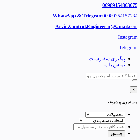
00989154803075
WhatsApp & Telegram
00989354157234
Arvin.Control.Engineerin@Gmail
.com
Instagram
Telegram
پیگیری سفارشات
تماس با ما
×
جستجوی پیشرفته