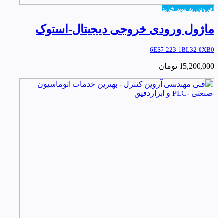
افزودن به سبد خرید
ماژول ورودی خروجی دیجیتال-استوک
6ES7-223-1BL32-0XB0
15,200,000
تومان