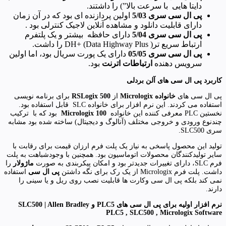
دایتا هایی با سرعت بالا”) را داشتند.
پی ال سی سری 5/03
اولین پردازنده ای بود که در آن زمان
دارای قابلیت دانلود و مشاهده آنلاین لاجیک کنترلی بود .
پی ال سی سری 5/04
دارای حافظه بیشتر و یک پلتفرم
ارتباط سریع تر( DH+ (Data Highway Plus را داشت.
پی ال سی سری 05/05
دارای یک پورت سریال بود، اما اولین
سرویس دهنده
ارتباطات اترنت
بود.
کاربرد پی ال سی های آلن بردلی
پی ال سی های
خانواده
Micrologix
از
RSLogix 500
برای برنامه نویسی
استفاده می کردند. این نرم افزار برای خانواده SLC قابل استفاده بود.
نخستین PLC معرفی کننده این خانواده
Micrologix 100
بود که با ترکیب
چندنوع ورودی و خروجی مختلف (آنالوگ و دیجیتال) ساخته شده بود مشابه
سری SLC500.
تولید این محصول پاسخی به نیاز یک پلت فرم ارزان قیمت برای رقابت با
سایر تولیدکنندگان محصولات اتوماسیون بود. همچنین با وجودشباهت به پلت
فرم SLC، دارای تغییرات جدیدتر بود و امکان پیکربندی به صورت
ماژولار
را
داشت. پلت فرم Micrologix از یک رک برای نگه داشتن
پی ال سی
استفاده
نمی کند بلکه پی ال سی وکارت ها قابلیت نصب روی ریل و یا سینی را
دارند.
نرم افزار اولیه برای پی ال سی های
PLC5
و
SLC500 | Allen Bradley
PLC5 , SLC500 , Micrologix Software