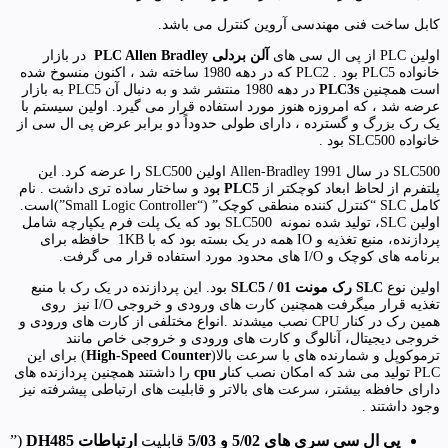
کابل ساخت فنی مهندسی آروین کنترل می باشد.
اولین PLC از پی ال سی های
آلن بردلی
PLC Allen Bradley
در بازار
خانواده PLC5 بود . PLC2 که در دهه 1980 ساخته شد ، اکنون منسوخ شده
است همچنین
PLC3s
در دهه 1980 منتشر شد و به دنبال آن PLC5 به بازار
عرضه شد ، که امروزه هنوز مورد استفاده قرار می گیرد. اولین سیستم با
یک رک بزرگ و گسترده ، دارای طولی حدوداً دو برابر عرض پی ال سی از
خانواده SLC500 بود .
SLC500 در سال 1991 Allen-Bradley اولین SLC500 را عرضه کرد. این
پلتفرم از لحاظ ابعاد کوچکتر از
PLC5
ب
ود و ساختار ساده تری داشت . نام
کامل SLC “کنترل کننده منطقی کوچک” (“Small Logic Controller”)است.
اولین SLC، تولید شده نمونه SLC500 بود که یک پلت فرم یکپارچه شامل
پردازنده، منبع تغذیه و IO همه در یک بسته بود که با 1KB حافظه برای
برنامه های کوچک و I/O های محدود مورد استفاده قرار می گرفت.
اولین نوع
SLC
رک مونت
SLC5 / 01
بود. این پردازنده در یک رک با منبع
تغذیه قرار میگرفت همچنین کارت های ورودی و خروجی I/O نیز روی
همین رک در کنار CPU نصب میشدند .انواع مختلفی از کارت های ورودی و
خروجی دیجیتال، آنالوگ و کارت های ورودی و خروجی خاص مانند
ترموکوپل و شمارنده های با سرعت بالا(
High-Speed Counter
) برای این
PLC تولید می شد که امکان نصب کنا
ر
cpu
را داشتند همچنین پردازنده های
دارای حافظه بیشتر، سرعت های بالاتر و قابلیت های ارتباطی پیشرفته نیز
وجود داشتند .
پی ال سی سری های 5/02 و 5/03
قابلیت
ارتباطات
DH485
(”