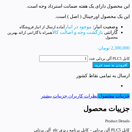
این محصول دارای یک هفته ضمانت استرداد وجه است.
این یک محصول اورجینال ( اصل ) است.
وضعیت انبار:
موجود در انبار
آماده ارسال از انبار فروشگاه
گارانتی
بازگشت وجه و اصالت کالا
همراه با گارانتی ارائه بهترین
محصول
2,300,000
تومان
کابل PLC5 آلن بردلی عدد
افزودن به سبد خرید
ارسال به تمامی نقاط کشور
جزییات محصول
نظرات کاربران
جزییات بیشتر
جزییات محصول
Product Details
کابل PLC5 آلن بردلی – کابل برنامه ریزی plc آلن بردلی