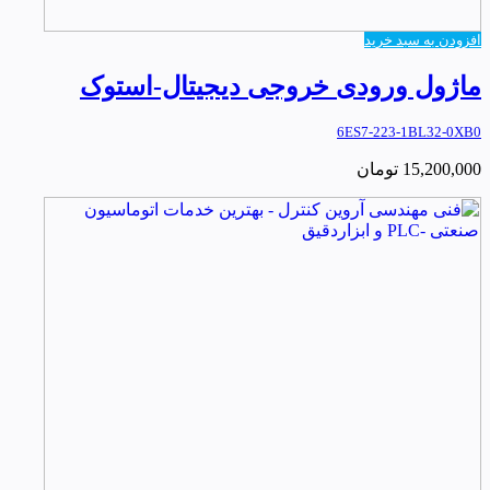
افزودن به سبد خرید
ماژول ورودی خروجی دیجیتال-استوک
6ES7-223-1BL32-0XB0
15,200,000
تومان