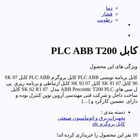
دما
فشار
رطوبت
کابل PLC ABB T200
ویژگی های این محصول
کابل برنامه نویسی PLC ABB کابل پروگرم PLC ABB کابل 07 SK
90 کابل 07 SK 91 کابل 07 SK 92 كابل ارتباطي و برنامه ريزي پي
ل سي هاي ABB Procontic T200 PLC مدل 07 SK 62 R1 کابل
ساخت داخل و شرکت فنی مهندسی آروین نوین کنترل بوده و
دارای تضمین کارکرد و […]
دسته بندی :
تجهیزات برق و اتوماسیون صنعتی
کابل پروگرم plc
10 نفر این محصول را خریداری کرده اند!