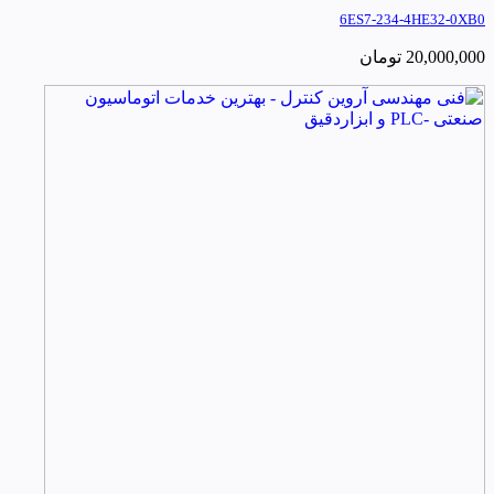
6ES7-234-4HE32-0XB0
20,000,000
تومان