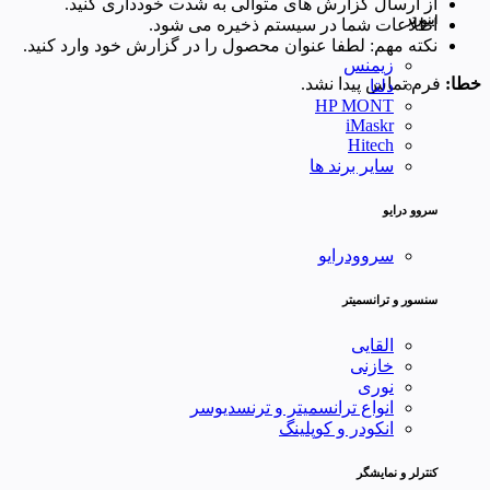
از ارسال گزارش های متوالی به شدت خودداری کنید.
اینورتر
اطلاعات شما در سیستم ذخیره می شود.
نکته مهم: لطفا عنوان محصول را در گزارش خود وارد کنید.
زیمنس
خطا:
فرم تماس پیدا نشد.
دلتا
HP MONT
iMaskr
Hitech
سایر برند ها
سروو درایو
سروودرایو
سنسور و ترانسمیتر
القایی
خازنی
نوری
انواع ترانسمیتر و ترنسدیوسر
انکودر و کوپلینگ
کنترلر و نمایشگر