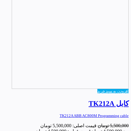
افزودن به سبد خرید
کابل TK212A
TK212A ABB AC800M Programming cable
5,500,000
تومان
قیمت اصلی: 5,500,000 تومان