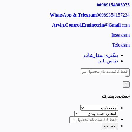
00989154803075
WhatsApp & Telegram
00989354157234
Arvin.Control.Engineerin@Gmail
.com
Instagram
Telegram
پیگیری سفارشات
تماس با ما
×
جستجوی پیشرفته