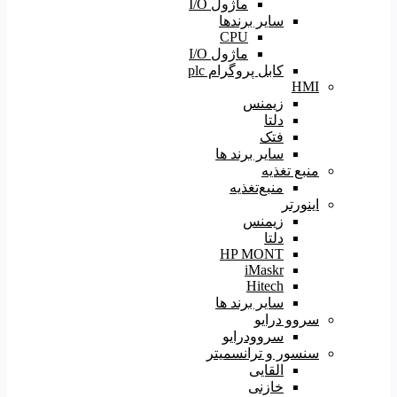
ماژول I/O
سایر برندها
CPU
ماژول I/O
کابل پروگرام plc
HMI
زیمنس
دلتا
فتک
سایر برند ها
منبع تغذیه
منبع‌تغذیه
اینورتر
زیمنس
دلتا
HP MONT
iMaskr
Hitech
سایر برند ها
سروو درایو
سروودرایو
سنسور و ترانسمیتر
القایی
خازنی