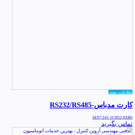
اطلاعات بیشتر
کارت مدباس-RS232/RS485
6ES7-241-1CH32-0XB0
تماس بگیرید