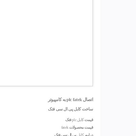
اتصال
plc fatek
به کامپیوتر
ساخت
کابل
پی ال سی فتک
قیمت
کابل plc
فتک
قیمت محصولات
fatek
درایور
کابل
پی ال سی فتک