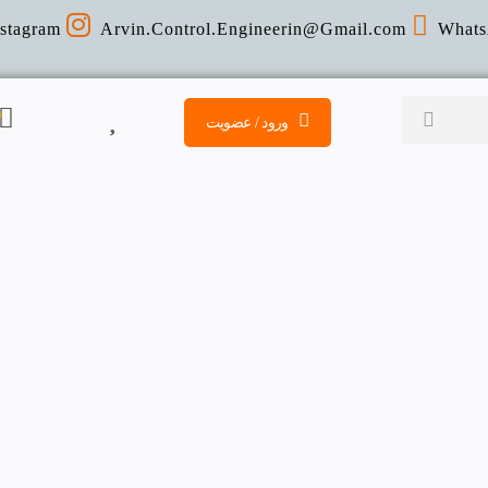
nstagram
Arvin.Control.Engineerin@Gmail
.com
Whats
ورود / عضویت