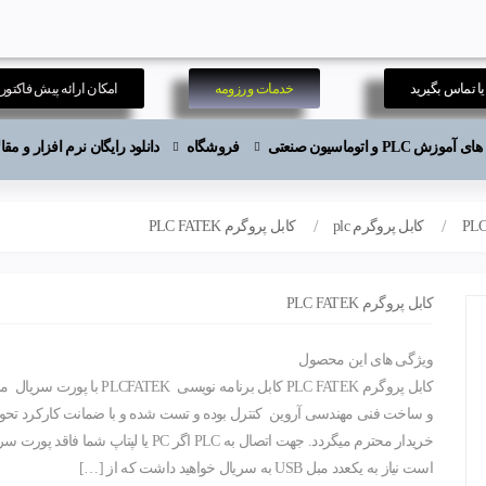
ا تماس بگیرید
خدمات و رزومه
امکان ارائه پیش فاکتور
موزش PLC و اتوماسیون صنعتی
فروشگاه
دانلود رایگان نرم افزار و م
PL
کابل پروگرم plc
کابل پروگرم PLC FATEK
کابل پروگرم PLC FATEK
ویژگی های این محصول
کابل پروگرم PLC FATEK کابل برنامه نویسی PLCFATEK ب
و ساخت فنی مهندسی آروین کنترل بوده و تست شده و با ضمانت کارکرد تحو
خریدار محترم میگردد. جهت اتصال به PLC اگر PC یا لپتاپ شما فاقد پو
است نیاز به یکعدد مبل USB به سریال خواهید داشت که از […]