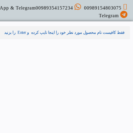
App & Telegram
00989354157234
00989154803075
Telegram