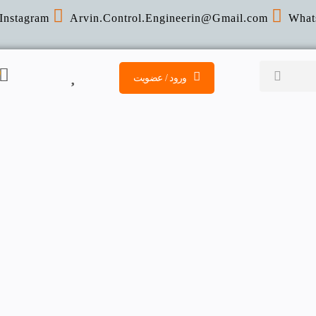
Instagram
Arvin.Control.Engineerin@Gmail
.com
What
ورود / عضویت