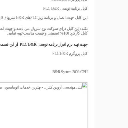
کابل برنامه نویسی PLC B&R
این کابل جهت اتصال و برنامه ریز PLCهای B&R سریهای System 2003/2005/2010 مورد استفاده قرار میگیرد.
نکته: این کابل درای سوکت نوع سریال می باشد و جهت اتصال به PLC اگر PC یا لپتاپ شما فاقد پورت سریال است نیاز به یکعدد مبل USB به سریال خواهید
کابل کارکرد 100% تضمینی و قیمت مناسب تهیه نمایید.
جهت تهیه نرم افزار برنامه نویسی PLC B&R
از این قسمت
کابل پروگرم PLC B&R
B&R Systrm 2002 CPU