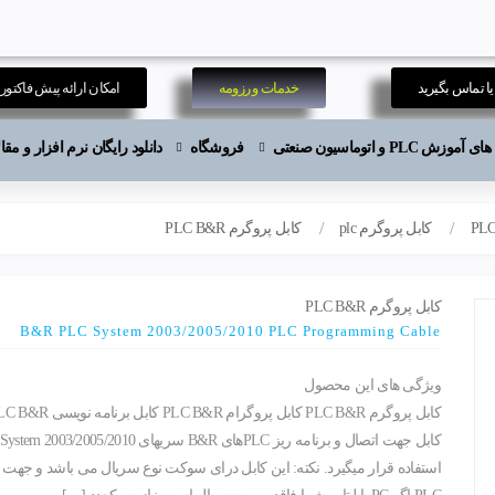
ا تماس بگیرید
خدمات و رزومه
امکان ارائه پیش فاکتور
موزش PLC و اتوماسیون صنعتی
فروشگاه
دانلود رایگان نرم افزار و م
PL
کابل پروگرم plc
کابل پروگرم PLC B&R
کابل پروگرم PLC B&R
B&R PLC System 2003/2005/2010 PLC Programming Cable
ویژگی های این محصول
استفاده قرار میگیرد. نکته: این کابل درای سوکت نوع سریال می باشد و جهت ا