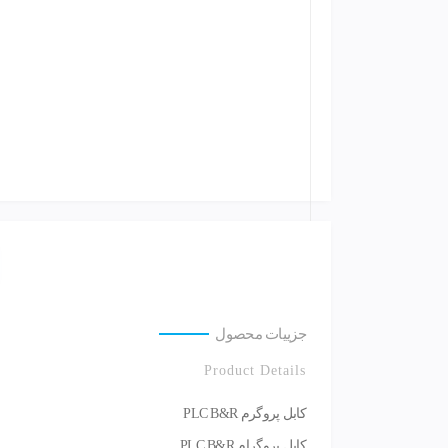
جزییات محصول
Product Details
کابل پروگرم PLC B&R
کابل پروگرام PLC B&R