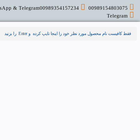
sApp & Telegram
00989354157234
00989154803075
Telegram