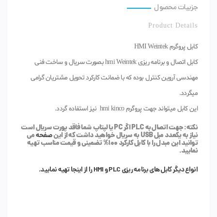
جزییات محصول
Product Details
کابل پروگرم HMI Weintek
کابل اتصال و برنامه ریزی hmi Weintek بصورت سریال و ساخت فنی
مهندسی آروین کنترل بوده که با ضمانت کارکرد تحویل مشتریان گرامی
میگردد.
این کابل میتواند جهت پروگرم hmi kinco نیز استفاده گردد.
نکته: جهت اتصال به PLC اگر PC یا لپتاپ شما فاقد پورت سریال است
نیاز به یکعدد مبل USB به سریال خواهید داشت که از این
صفحه
می
توانید این مبدل را با کابل کارکرد 100% تضمینی و قیمت مناسب تهیه
نمایید.
انواع دیگر کابل های برنامه ریزی PLC و HMI را از اینجا تهیه نمایید.