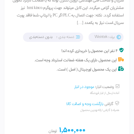
سریال و ساخت فنی مهندسی آروین کنترل بوده که با ضمانت کارکرد تحویل
مشتریان گرامی میگردد. این کابل میتواند جهت پروگرم hmi kinco نیز
استفاده گردد. نکته: جهت اتصال به PLC اگر PC یا لپتاپ شما فاقد پورت
سریال است نیاز به یکعدد […]
برند: Weintek
دسته بندی :
بدون دسته‌بندی
4 نفر این محصول را خریداری کرده اند!
این محصول دارای یک هفته ضمانت استرداد وجه است.
این یک محصول اورجینال ( اصل ) است.
وضعیت انبار:
موجود در انبار
آماده ارسال از انبار فروشگاه
گارانتی
بازگشت وجه و اصالت کالا
همراه با گارانتی ارائه بهترین محصول
1,500,000
تومان