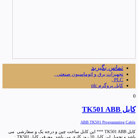
تماس بگیرید
تجهیزات برق و اتوماسیون صنعتی ,
PLC ,
کابل پروگرم plc
0
کابل TK501 ABB
ABB TK501 Programming Cable
کابل TK501 ABB *** این کابل ساخت چین و درجه یک و سفارشی می
باشد و تحویل این کابل 10 روز کاری می باشد. معرفی کابل TK501 :