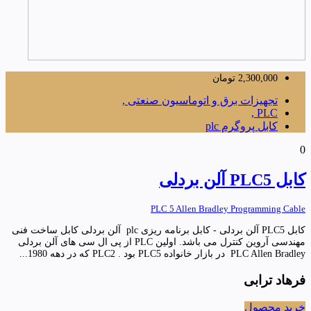
2,300,000
تومان
تجهیزات برق و اتوماسیون صنعتی ,
PLC ,
کابل پروگرم plc
0
کابل PLC5 آلن بردلی
PLC 5 Allen Bradley Programming Cable
کابل PLC5 آلن بردلی - کابل برنامه ریزی plc آلن بردلی کابل ساخت فنی
مهندسی آروین کنترل می باشد. اولین PLC از پی ال سی های آلن بردلی
PLC Allen Bradley در بازار خانواده PLC5 بود . PLC2 که در دهه 1980...
فرهاد ترابی
خرید محصول