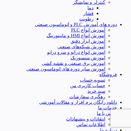
کنترلر و نمایشگر
دما
فشار
رطوبت
دوره های آموزش PLC و اتوماسیون صنعتی
آموزش انواع PLC
آموزش انواع HMI و مانیتورینگ
آموزش ابزار دقیق
آموزش شبکه‌های صنعتی
اموزش انواع درایو و سرو درایو
اموزش سنسوریک
اموزش برق صنعتی و نقشه کشی
اموزش سایر دوره های اتوماسیون صنعتی
فروشگاه
تسویه حساب
حساب کاربری من
سبد خرید
رهگیری سفارشات
دانلود رایگان نرم افزار و مقالات آموزشی
خدمات ما
تماس با ما
انتقادات و پیشنهادات
اطلاعات تماس
درباره ما