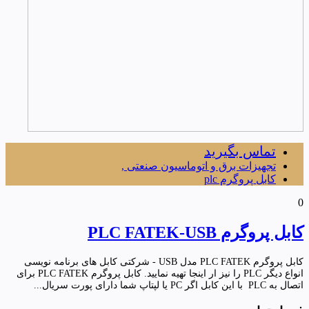
تماس بگیرید
تجهیزات برق و اتوماسیون صنعتی ,
کابل پروگرم plc
0
کابل پروگرم PLC FATEK-USB
کابل پروگرم PLC FATEK مدل USB - شرکتی کابل های برنامه نویسی
انواع دیگر PLC را نیز ار اینجا تهیه نمایید. کابل پروگرم PLC FATEK برای
اتصال به PLC با این کابل اگر PC یا لپتاپ شما دارای پورت سریال...