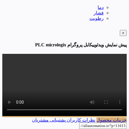
دما
فشار
رطوبت
×
پیش نمایش ویدئوییکابل پروگرام PLC micrologix
جزییات محصول
نظرات کاربران
پشتیبانی مشتریان