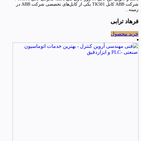
شرکت ABB کابل TK501 یکی از کابل‌های تخصصی شرکت ABB در
زمینه...
فرهاد ترابی
خرید محصول