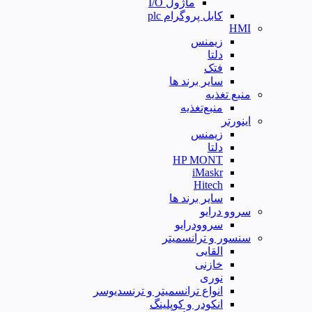
ماژول I/O
کابل پروگرام plc
HMI
زیمنس
دلتا
فتک
سایر برند ها
منبع تغذیه
منبع‌تغذیه
اینورتر
زیمنس
دلتا
HP MONT
iMaskr
Hitech
سایر برند ها
سروو درایو
سروودرایو
سنسور و ترانسمیتر
القایی
خازنی
نوری
انواع ترانسمیتر و ترنسدیوسر
انکودر و کوپلینگ