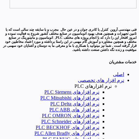
فنی مهندسی آروین کنترل با کادری جوان و در عین حال مجرب و با سابقه چند سالی است که با
تامین تجهیزات و همچنین هدف بهبود اتوماسیون در صنایع مختلف کشور شروع به فعالیت نموده و
امروز افتخار این را دارد که با انجام پروژه های مختلف PLC, اتوماسیون و مانیتورینگ در صنایع
مختلف و همچنین مشاوره و آموزش گام مهمی در این راستا برداشته و مورد اعتماد مخاطبین خود
قرار گرفته است . شما نیز میتوانید با همکاری با ما و معرفی ما به دوستان و آشنایان خود سهمی در
موفقیت و زنده نگه داشتن صنعت داشته باشید.
خدمات مشتریان
اصلی
نرم افزار های تخصصی
نرم افزارهای PLC
نرم افزارهای PLC Siemens
نرم افزارهای PLC Mitsubishi
نرم‌ افزارهای PLC Delta
نرم افزار های PLC ABB
نرم افزارهای PLC OMRON
نرم افزارهای PLC Schneider
نرم افزار های PLC BECKHOF
نرم افزار های PLC Allen Bradly