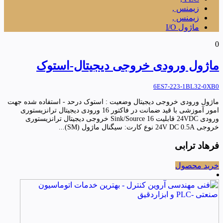
زیمنس ,
زیمنس ,
ماژول I/O
0
ماژول ورودی خروجی دیجیتال-استوک
6ES7-223-1BL32-0XB0
ماژول ورودی خروجی دیجیتال وضعیت : استوک درحد - استفاده شده جهت
امور آموزشی با قید ضمانت در فاکتور 16 ورودی دیجیتال ترانزیستوری
ورودی 24VDC قابلیت Sink/Source 16 خروجی دیجیتال ترانزیستوری
خروجی 24V DC 0.5A نوع کارت: سیگنال ماژول (SM)...
فرهاد ترابی
خرید محصول