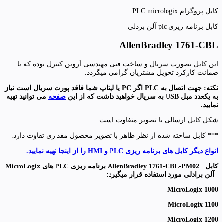
کابل پروگرام PLC micrologix
کابل برنامه ریزی plc آلن بردلی
AllenBradley 1761-CBL
این کابل بصورت سریال و ساخت فنی مهندسی آروین کنترل بوده که با
ضمانت کارکرد تحویل مشتریان گرامی میگردد.
نکته: جهت اتصال به PLC اگر PC یا لپتاپ شما فاقد پورت سریال است نیاز
به یکعدد مبل USB به سریال خواهید داشت که از این
صفحه
می توانید تهیه
نمایید.
شکل کابل ارسالی با تصویر متفاوت است.
*** کابل ساخته شده از نظر ظاهر با تصویر محصول مقداری تفاوت دارد.
انواع دیگر کابل های برنامه ریزی PLC و HMI را از اینجا تهیه نمایید.
کابل
AllenBradley 1761-CBL-PM02
برنامه ریزی
PLC
های
MicroLogix
آلن برادلی مورد استفاده قرار میگیرد
:
MicroLogix 1000
MicroLogix 1100
MicroLogix 1200