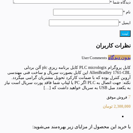
دیدگاه شما
*
نام
*
ایمیل
*
نظرات کاربران
بدون دیدگاه
User Comments
کابل پروگرام PLC micrologix کابل برنامه ریزی plc آلن بردلی
AllenBradley 1761-CBL این کابل بصورت سریال و ساخت فنی مهندسی
آروین کنترل بوده که با ضمانت کارکرد تحویل مشتریان گرامی میگردد.
نکته: جهت اتصال به PLC اگر PC یا لپتاپ شما فاقد پورت سریال است نیاز
به یکعدد مبل USB به سریال خواهید داشت که […]
7
فروش موفق
2,300,000
تومان
با خرید این محصول از مزایای زیر بهره‌مند می‌شوید: