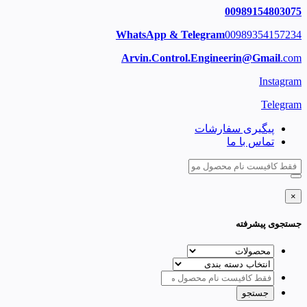
00989154803075
WhatsApp & Telegram
00989354157234
Arvin.Control.Engineerin@Gmail
.com
Instagram
Telegram
پیگیری سفارشات
تماس با ما
×
جستجوی پیشرفته