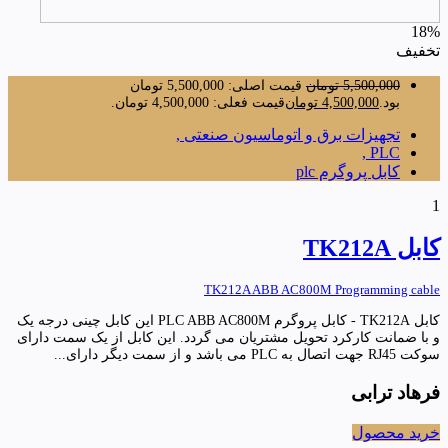
18%
تخفیف
5,500,000
تومان
قیمت اصلی: 5,500,000 تومان
بود.
4,500,000
تومان
قیمت فعلی: 4,500,000 تومان.
تجهیزات برق و اتوماسیون صنعتی ,
PLC ,
کابل پروگرم plc
1
کابل TK212A
TK212A ABB AC800M Programming cable
کابل TK212A - کابل پروگرم PLC ABB AC800M این کابل چینی درجه یک
و با ضمانت کارکرد تحویل مشتریان می گردد. این کابل از یک سمت دارای
سوکت RJ45 جهت اتصال به PLC می باشد و از سمت دیگر دارای...
فرهاد ترابی
خرید محصول