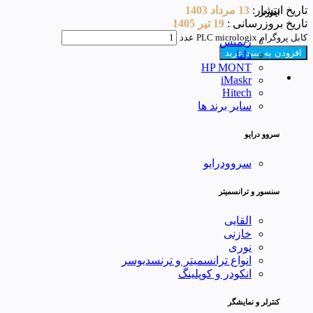
تاریخ انتشار:
13 مرداد 1403
اینورتر
تاریخ بروزرسانی :
19 تیر 1405
کابل پروگرام PLC micrologix عدد
زیمنس
افزودن به سبد خرید
دلتا
HP MONT
iMaskr
Hitech
سایر برند ها
سروو درایو
سروودرایو
سنسور و ترانسمیتر
القایی
خازنی
نوری
انواع ترانسمیتر و ترنسدیوسر
انکودر و کوپلینگ
کنترلر و نمایشگر