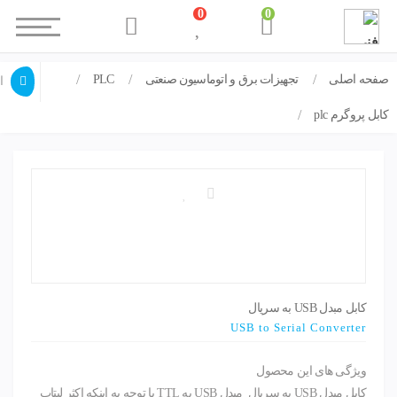
0
0
صفحه اصلی
تجهیزات برق و اتوماسیون صنعتی
PLC
کابل مبدل USB به سریال
ا
کابل پروگرم plc
کابل مبدل USB به سریال
USB to Serial Converter
ویژگی های این محصول
کابل مبدل USB به سریال مبدل USB به TTL با توجه به اینکه اکثر لپتاپ