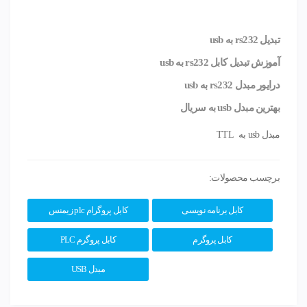
تبدیل rs232
به usb
آموزش تبدیل کابل rs232
به usb
درایور
مبدل
rs232
به usb
بهترین
مبدل usb به سریال
مبدل usb به TTL
برچسب محصولات:
کابل برنامه نویسی
کابل پروگرام plc زیمنس
کابل پروگرم
کابل پروگرم PLC
مبدل USB