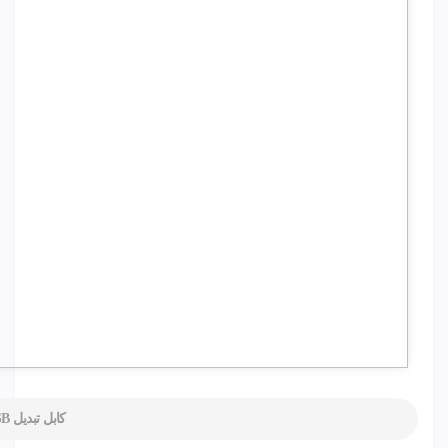
کابل تبدیل USB به سریال RS232 مدل AB125