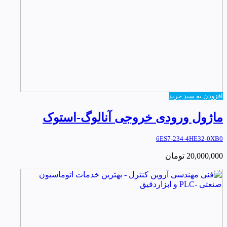
افزودن به سبد خرید
ماژول ورودی خروجی آنالوگ-استوک
6ES7-234-4HE32-0XB0
20,000,000
تومان