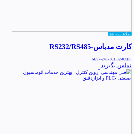
اطلاعات بیشتر
کارت مدباس-RS232/RS485
6ES7-241-1CH32-0XB0
تماس بگیرید