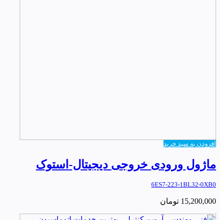
افزودن به سبد خرید
ماژول ورودی خروجی دیجیتال-استوک
6ES7-223-1BL32-0XB0
15,200,000
تومان