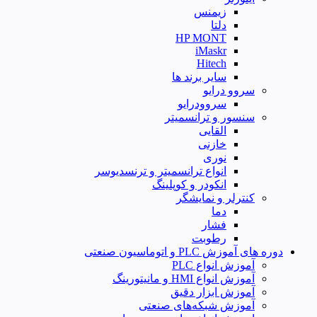
زیمنس
دلتا
HP MONT
iMaskr
Hitech
سایر برند ها
سروو درایو
سروودرایو
سنسور و ترانسمیتر
القایی
خازنی
نوری
انواع ترانسمیتر و ترنسدیوسر
انکودر و کوپلینگ
کنترلر و نمایشگر
دما
فشار
رطوبت
دوره های آموزش PLC و اتوماسیون صنعتی
آموزش انواع PLC
آموزش انواع HMI و مانیتورینگ
آموزش ابزار دقیق
آموزش شبکه‌های صنعتی