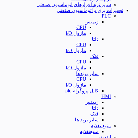
سایر نرم افزارهای اتوماسیون صنعتی
تجهیزات برق و اتوماسیون صنعتی
PLC
زیمنس
CPU
ماژول I/O
دلتا
CPU
ماژول I/O
فتک
CPU
ماژول I/O
سایر برندها
CPU
ماژول I/O
کابل پروگرام plc
HMI
زیمنس
دلتا
فتک
سایر برند ها
منبع تغذیه
منبع‌تغذیه
اینورتر