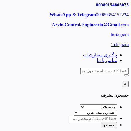
00989154803075
WhatsApp & Telegram
00989354157234
Arvin.Control.Engineerin@Gmail
.com
Instagram
Telegram
پیگیری سفارشات
تماس با ما
×
جستجوی پیشرفته