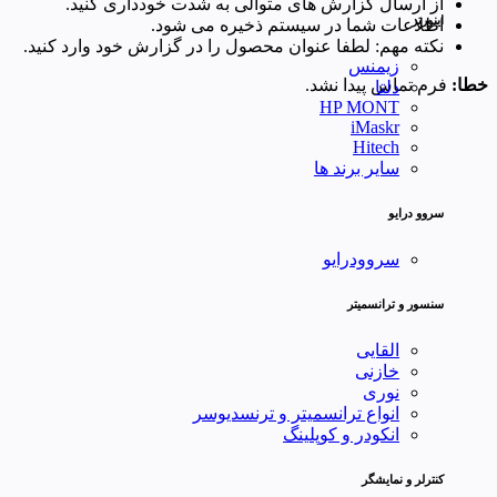
از ارسال گزارش های متوالی به شدت خودداری کنید.
اینورتر
اطلاعات شما در سیستم ذخیره می شود.
نکته مهم: لطفا عنوان محصول را در گزارش خود وارد کنید.
زیمنس
خطا:
فرم تماس پیدا نشد.
دلتا
HP MONT
iMaskr
Hitech
سایر برند ها
سروو درایو
سروودرایو
سنسور و ترانسمیتر
القایی
خازنی
نوری
انواع ترانسمیتر و ترنسدیوسر
انکودر و کوپلینگ
کنترلر و نمایشگر