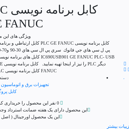
کابل برن
E FANUC
ویژگی های این 
کابل برنامه نویسی PLC GE FANUC كابل ارتباطي
IC690USB901 GE FANUC PLC- USB کابل های برنام
دیگر PLC را 
FANUC کابل برنامه نویسی PLC […]
دسته 
تجهیزات برق و اتوماسیون
کابل پروگرم
0 نفر این محصول را خریداری کرده اند!
این محصول دارای یک هفته ضمانت استرداد وج
این یک محصول اورجینال ( اصل 
ییات بیشتر