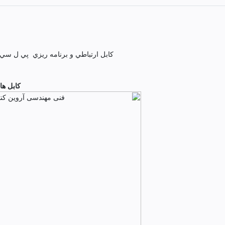
كابل ارتباطي و برنامه ريزي پي ل سي هاي جي 
کابل های