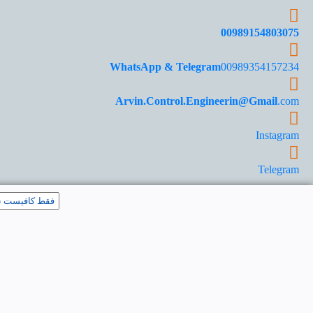
00989154803075
WhatsApp & Telegram
00989354157234
Arvin.Control.Engineerin@Gmail
.com
Instagram
Telegram