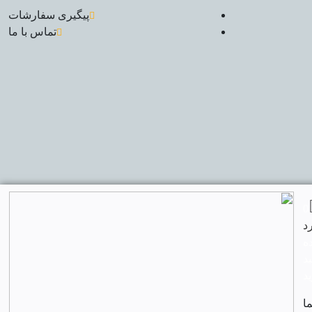
پیگیری سفارشات
تماس با ما
0
ه
د
د
ا