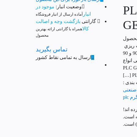
امه نویسی PLC
وضعیت انبار:
موجود در
انبار
آماده ارسال از انبار فروشگاه
G
گارانتی
بازگشت وجه و اصالت
کالا
همراه با گارانتی ارائه بهترین
محصول
محصول
 و برنامه ريزي
تماس بگیرید
پي ل سي هاي جي فانوك سري پي ال سي هاي 30-90 و70-90 و 90
ارسال به تمامی نقاط کشور
ه نویسی انواع
نیز ار اینجا تهیه نمایید. کابل برنامه نویسی PLC GE
بندی :
 صنعتی
 plc
ه است.
) است.