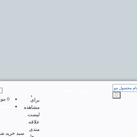
ورود / عضویت
0 مورد
برای
مشاهد
مشاهده
سب
لیست
خری
علاقه
مندی
سبد خرید شم
ها