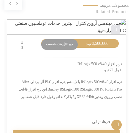
›
‹
محصولات مرتبط
Related Products
3,500,000
نرم افزار های تخصصی
تومان
0
نرم افزار RsLogix 500 v8.40
فول اکتیو
نرم افزار RsLogix 500 v8.40 با لایسنس نرم افزار PLC آلن بردلی-Allen
Bradley RSLogix 500 RSLogix 500 Pro RSLinx Pro این نرم افزار قابلیت
نصب بر روی ویندوز XP 32-64bit و7 با کرک دائم و فول دارد. قابل نصب بر...
فرهاد ترابی