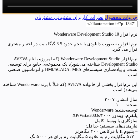
جزییات محصول
نظرات کاربران
پشتیبانی مشتریان
نرم افزار Wonderware Development Studio 10
نرم افزار به صورت دانلودی با حجم حدود 3.5 گیگا بایت در اختیار مشتری
قرار می گیرد.
نرم‌افزار Wonderware Development Studio (که امروزه با نام AVEVA
Development Studio شناخته می‌شود)، یک مجموعه‌ی جامع برای توسعه،
تست، و پیاده‌سازی سیستم‌های HMI/SCADA، MES و اتوماسیون صنعتی
است.
این نرم‌افزار بخشی از خانواده AVEVA (که قبلاً با برند Wonderware شناخته
می‌شد) است.
سال انتشار: ۲۰۰۷
نسخه: ۱۰.۰
توسعه‌دهنده: Wonderware
پلتفرم: ویندوز ۲۰۰۰/XP/Vista/2003s
سازگاری با ویستا: کامل
نیازمندی‌های سیستم: حداقل:
– پنتیوم II با فرکانس ۴۰۰ مگاهرتز
– ۵۱۲ مگابایت رم به علاوه ۵ مگابایت رم برای هر ۵۰۰۰ تگ