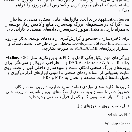
ساختارهای شی‌ءگرا، و ارتباط با چندین دستگاه. بر پایه تکنولوژی ArchestrA
ساخته شده که امکان مدولار کردن و گسترش آسان پروژه را فراهم
می‌کند.
Application Server برای ایجاد ماژول‌های قابل استفاده مجدد، با ساختار
شی‌ءگرا که در سیستم‌های بزرگ بهینه‌سازی منابع و کاهش زمان توسعه را
به همراه دارد. Historian موتور ذخیره‌سازی داده‌های صنعتی با کارایی بالا.
برای ذخیره‌سازی، جستجو و گزارش‌گیری از داده‌های تولیدی به‌کار می‌رود.
Development Studio Environment محیطی برای طراحی، تست، دیباگ و
استقرار پروژه‌های SCADA/HMI به صورت یکپارچه.
ویژگی‌های مهم: یکپارچگی کامل با PLC ها و پروتکل‌ها مثل Modbus، OPC
DA/UA، Siemens S7، Allen Bradley و … طراحی ماژولار و شی‌ءگرا برای
پروژه‌های بزرگ صنعتی امکان تست و شبیه‌سازی داخلی قبل از نصب روی
سایت پشتیبانی از استانداردهای صنعتی و امنیتی ابزارهای گزارش‌گیری و
تحلیل داده‌ها قابلیت توسعه و اتصال به MES و ERP
کاربردها: کارخانه‌های تولیدی (مانند صنایع غذایی، دارویی، نفت و گاز،
خودرو) خطوط مونتاژ و بسته‌بندی ایستگاه‌های نیرو و تاسیسات زیرساختی
هر جا که نیاز به مانیتورینگ و کنترل فرآیند صنعتی وجود دارد.
قابل نصب بروی ویندوزهای ذیل
windows NT
Windows 2000