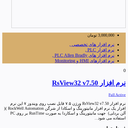
3,000,000
تومان
نرم افزار های تخصصی ,
نرم افزار PLC ,
نرم افزار های PLC Allen Bradly ,
نرم افزارهای HMI و Monitoring
0
نرم افزار RsView32 v7.50
Full Active
نرم افزار RsView32 v7.50 ورژن ۷.۵ قابل نصب روی ویندوز ۷ این نرم
افزار یک نرم افزار مانیتورینگ و اسکادا از شرگن RockWell Automation )(
آلن بردلی) جهت مانیتورینگ و اسکاردا به صورت RunTime بر روی PC
استفاده می شود...