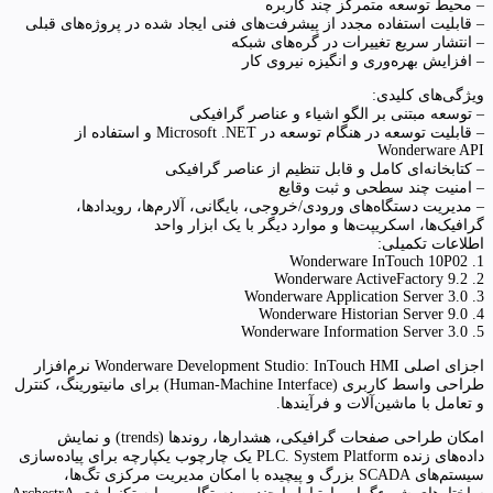
– محیط توسعه متمرکز چند کاربره
– قابلیت استفاده مجدد از پیشرفت‌های فنی ایجاد شده در پروژه‌های قبلی
– انتشار سریع تغییرات در گره‌های شبکه
– افزایش بهره‌وری و انگیزه نیروی کار
ویژگی‌های کلیدی:
– توسعه مبتنی بر الگو اشیاء و عناصر گرافیکی
– قابلیت توسعه در هنگام توسعه در Microsoft .NET و استفاده از
Wonderware API
– کتابخانه‌ای کامل و قابل تنظیم از عناصر گرافیکی
– امنیت چند سطحی و ثبت وقایع
– مدیریت دستگاه‌های ورودی/خروجی، بایگانی، آلارم‌ها، رویدادها،
گرافیک‌ها، اسکریپت‌ها و موارد دیگر با یک ابزار واحد
اطلاعات تکمیلی:
1. Wonderware InTouch 10P02
2. Wonderware ActiveFactory 9.2
3. Wonderware Application Server 3.0
4. Wonderware Historian Server 9.0
5. Wonderware Information Server 3.0
اجزای اصلی Wonderware Development Studio: InTouch HMI نرم‌افزار
طراحی واسط کاربری (Human-Machine Interface) برای مانیتورینگ، کنترل
و تعامل با ماشین‌آلات و فرآیندها.
امکان طراحی صفحات گرافیکی، هشدارها، روندها (trends) و نمایش
داده‌های زنده PLC. System Platform یک چارچوب یکپارچه برای پیاده‌سازی
سیستم‌های SCADA بزرگ و پیچیده با امکان مدیریت مرکزی تگ‌ها،