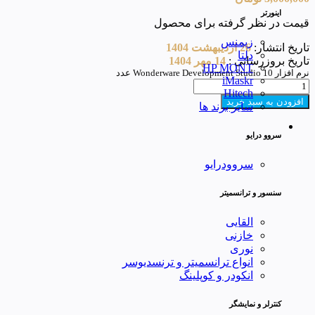
اینورتر
قیمت در نظر گرفته برای محصول
زیمنس
تاریخ انتشار:
26 اردیبهشت 1404
دلتا
تاریخ بروزرسانی :
14 مهر 1404
HP MONT
نرم افزار Wonderware Development Studio 10 عدد
iMaskr
Hitech
افزودن به سبد خرید
سایر برند ها
سروو درایو
سروودرایو
سنسور و ترانسمیتر
القایی
خازنی
نوری
انواع ترانسمیتر و ترنسدیوسر
انکودر و کوپلینگ
کنترلر و نمایشگر