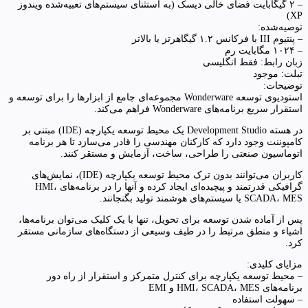
– ۲ گیگابایت فضای خالی دیسک (به استثنای سیستم‌های تعبیه‌شده ویندوز
XP)
توصیه‌شده:
– پنتیوم III با فرکانس ۱.۲ گیگاهرتز یا بالاتر
– ۱۰۲۴ مگابایت رم
زبان رابط: فقط انگلیسی
تبلت: موجود
توضیحات:
استودیوی توسعه Wonderware مجموعه‌ای جامع از ابزارها را برای توسعه و
استقرار سریع برنامه‌های Wonderware فراهم می‌کند.
در هسته Development Studio یک محیط توسعه یکپارچه (IDE) مبتنی بر
کامپوننت وجود دارد که کارکنان مهندسی را قادر می‌سازد تا هر برنامه
اتوماسیون صنعتی را طراحی، ساخت، آزمایش و مستقر کنند.
کاربران می‌توانند بدون ترک محیط توسعه یکپارچه (IDE)، نمایش‌های
گرافیکی قدرتمند و پیچیده‌ای ایجاد کرده و آنها را در برنامه‌های HMI،
SCADA، MES یا سیستم‌های هوشمند تولید بگنجانند.
پس از آماده شدن توسعه برای تحویل، تنها با یک کلیک می‌توان برنامه‌ها،
اشیاء و منطق مرتبط را در طیف وسیعی از دستگاه‌های سازمانی مستقر
کرد.
مزایای کلیدی:
– محیط توسعه یکپارچه برای کنترل متمرکز و استقرار از راه دور
برنامه‌های HMI، SCADA، MES و EMI
– سهولت استفاده