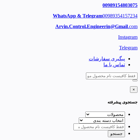
00989154803075
WhatsApp & Telegram
00989354157234
Arvin.Control.Engineerin@Gmail
.com
Instagram
Telegram
پیگیری سفارشات
تماس با ما
×
جستجوی پیشرفته