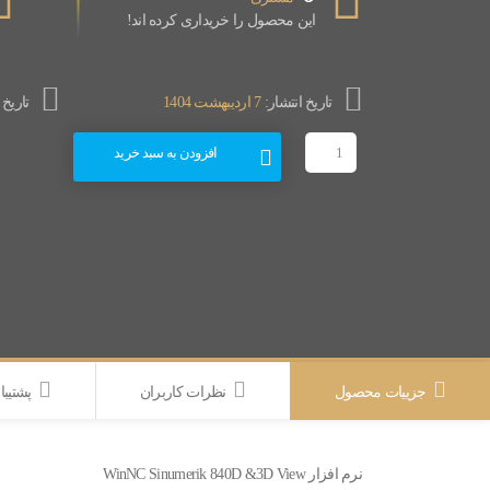
این محصول را خریداری کرده اند!
تاریخ انتشار:
7 اردیبهشت 1404
تاریخ
افزودن به سبد خرید
جزییات محصول
نظرات کاربران
پشتیبا
نرم افزار WinNC Sinumerik 840D &3D View