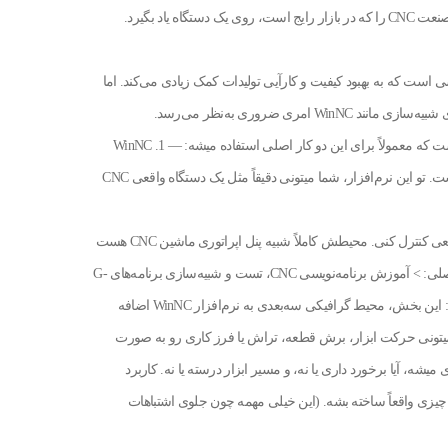
، استفاده از دستگاه‌های CNC یک نیاز اساسی است که به بهبود کیفیت و کارآیی تولیدات کمک زیادی می‌کند. اما
امری ضروری به‌نظر می‌رسد.
WinNC Sinumerik 840D + 3D View یک شبیه‌ساز نرم‌افزاری هست که معمولاً برای این دو کار اصلی استفاده میشه: — 1. WinNC
Sinumerik 840D: یه شبیه‌ساز کنترلر CNC زیمنس مدل 840D هست. تو این نرم‌افزار، شما میتونی دقیقاً مثل یک دستگاه واقعی CNC
میتونی ماشین مجازی (تراش یا فرز) رو با همون منوها و توابع واقعی کنترل کنی. محیطش کاملاً شبیه پنل اپراتوری ماشین CNC هست
(دکمه‌های اصلی، صفحه برنامه نویسی، پارامترها و …). کاربرد اصلی: > آموزش برنامه‌نویسی CNC، تست و شبیه‌سازی برنامه‌های G-
code بدون نیاز به دستگاه واقعی. — 2. 3D View (یا Win3D View): این بخش، محیط گرافیکی سه‌بعدی به نرم‌افزار WinNC اضافه
کنه. وقتی شما برنامه G-code خودت رو نوشتی، با 3D View میتونی حرکت ابزار، برش قطعه، تراش یا فرز کاری رو به صورت
شه، آیا برخورد داری یا نه، و مسیر ابزار درسته یا نه. کاربرد
چیزی واقعاً ساخته بشه. (این خیلی مهمه چون جلوی اشتباهات