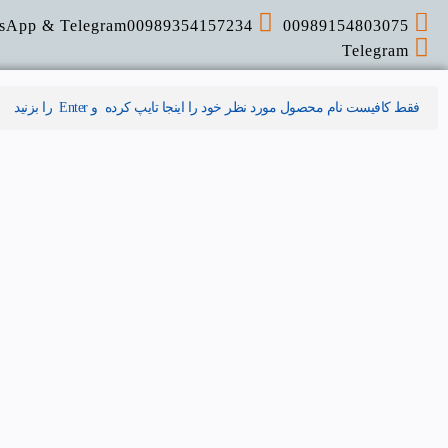
sApp & Telegram
00989354157234
00989154803075
Telegram