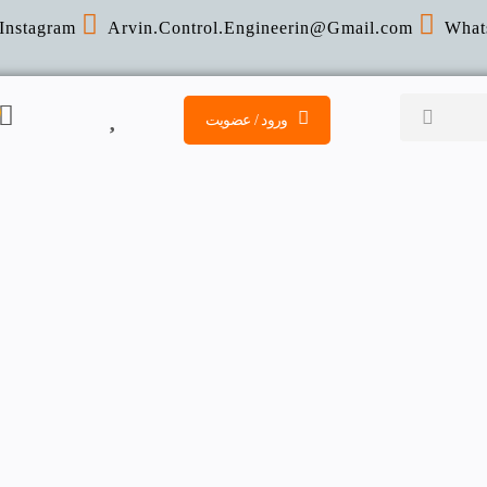
Instagram
Arvin.Control.Engineerin@Gmail
.com
What
ورود / عضویت