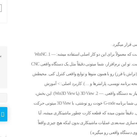
ی قرار میگیرد.
WinNC Sinumerik 840D + 3D View یک شبیه‌ساز نرم‌افزاری هست که معمولاً برای این دو کار اصلی استفاده میشه: — 1. WinNC
ب
Sinumerik 840D: یه شبیه‌ساز کنترلر CNC زیمنس مدل 840D هست. تو این نرم‌افزار، شما میتونی دقیقاً مثل یک دستگاه واقعی CNC
تونی ماشین مجازی (تراش یا فرز) رو با همون منوها و توابع واقعی کنترل کنی. محیطش
ست (دکمه‌های اصلی، صفحه برنامه نویسی، پارامترها و …). کاربرد اصلی: > آموزش
برنامه‌نویسی CNC، تست و شبیه‌سازی برنامه‌های G-code بدون نیاز به دستگاه واقعی. — 2. 3D View (یا Win3D View): این بخش،
محیط گرافیکی سه‌بعدی به نرم‌افزار WinNC اضافه می‌کنه. وقتی شما برنامه G-code خودت رو نوشتی، با 3D View میتونی حرکت
. دقیقاً نشون میده که قطعه کارت چطور ماشینکاری میشه، آیا
یه‌سازی سه‌بعدی عملیات ماشینکاری بدون اینکه هیچ چیزی واقعاً
 دستگاه واقعی رو میگیره.)