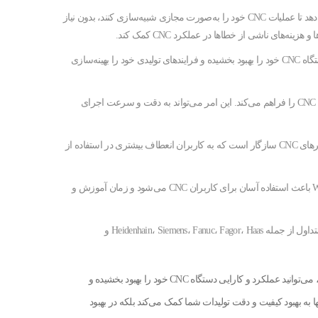
نرم‌افزار WinNC به کاربران این امکان را می‌دهد تا عملیات CNC خود را به‌صورت مجازی شبیه‌سازی کنند، بدون نیاز
‌های ناشی از خطاها در عملکرد CNC کمک کند.
با استفاده از WinNC، می‌توانید عملکرد دستگاه CNC خود را بهبود بخشیده و فرایندهای تولیدی خود را بهینه‌سازی
WinNC امکان مدیریت دقیق فایل‌ها و داده‌های CNC را فراهم می‌کند. این امر می‌تواند به دقت و سرعت اجرای
این نرم‌افزار با انواع مختلف از کنترلرهای CNC سازگار است که به کاربران انعطاف بیشتری در استفاده از
رابط کاربری ساده و کاربرپسند WinNC باعث استفاده آسان برای کاربران CNC می‌شود و زمان آموزش و
قابلیت سازگاری با کنترلرهای CNC متداول از جمله Heidenhain، Siemens، Fanuc، Fagor، Haas و
با استفاده از ویژگی‌ها و امکانات منحصر به فرد نرم‌افزار WinNC، می‌توانید عملکرد و کارایی دستگاه CNC خود را بهبود بخشیده و
نها به بهبود کیفیت و دقت تولیدات شما کمک می‌کند بلکه در بهبود