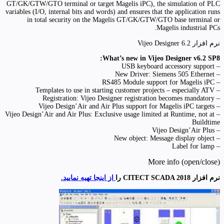
GT/GK/GTW/GTO terminal or target Magelis iPC), the simulation of PLC
variables (I/O, internal bits and words) and ensures that the application runs
in total security on the Magelis GT/GK/GTW/GTO base terminal or
Magelis industrial PCs.
نرم افزار Vijeo Designer 6.2
What’s new in Vijeo Designer v6.2 SP8:
– USB keyboard accessory support
– New Driver: Siemens 505 Ethernet
– RS485 Module support for Magelis iPC
– Templates to use in starting customer projects – especially ATV
– Registration: Vijeo Designer registration becomes mandatory
– Vijeo Design’Air and Air Plus support for Magelis iPC targets
– Vijeo Design’Air and Air Plus: Exclusive usage limited at Runtime, not at
Buildtime
– Vijeo Design’Air Plus
– New object: Message display object
– Label for lamp
More info (open/close)
نرم افزار CITECT SCADA 2018 را
از اینجا تهیه نمایید.