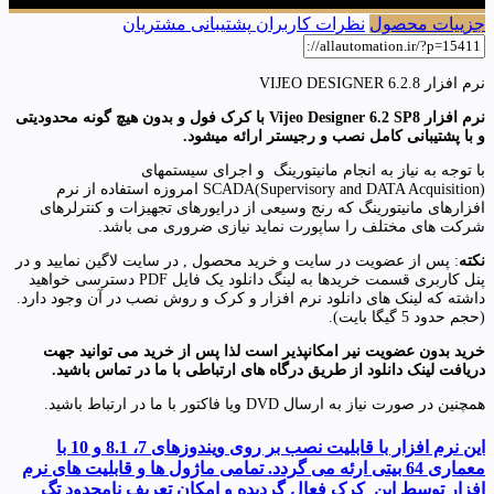
جزییات محصول
نظرات کاربران
پشتیبانی مشتریان
نرم افزار VIJEO DESIGNER 6.2.8
نرم افزار Vijeo Designer 6.2 SP8 با کرک فول و بدون هیچ گونه محدودیتی
و با پشتیبانی کامل نصب و رجیستر ارائه میشود.
با توجه به نیاز به انجام مانیتورینگ و اجرای سیستمهای
SCADA(Supervisory and DATA Acquisition) امروزه استفاده از نرم
افزارهای مانیتورینگ که رنج وسیعی از درایورهای تجهیزات و کنترلرهای
شرکت های مختلف را ساپورت نماید نیازی ضروری می باشد.
نکته
: پس از عضویت در سایت و خرید محصول , در سایت لاگین نمایید و در
پنل کاربری قسمت خریدها به لینگ دانلود یک فایل PDF دسترسی خواهید
داشته که لینک های دانلود نرم افزار و کرک و روش نصب در آن وجود دارد.
(حجم حدود 5 گیگا بایت).
خرید بدون عضویت نیر امکانپذیر است لذا پس از خرید می توانید جهت
دریافت لینک دانلود از طریق درگاه های ارتباطی با ما در تماس باشید.
همچنین در صورت نیاز به ارسال DVD ویا فاکتور با ما در ارتباط باشید.
این نرم افزار با قابلیت نصب بر روی ویندوزهای 7، 8.1 و 10 با
معماری 64 بیتی ارئه می گردد. تمامی ماژول ها و قابلیت های نرم
افزار توسط این کرک فعال گردیده و امکان تعریف نامحدود تگ