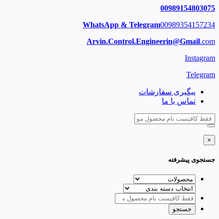
00989154803075
WhatsApp & Telegram
00989354157234
Arvin.Control.Engineerin@Gmail
.com
Instagram
Telegram
پیگیری سفارشات
تماس با ما
×
جستجوی پیشرفته