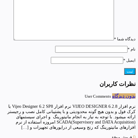
دیدگاه شما
*
نام
*
ایمیل
*
نظرات کاربران
بدون دیدگاه
User Comments
نرم افزار VIJEO DESIGNER 6.2.8 نرم افزار Vijeo Designer 6.2 SP8 با
کرک فول و بدون هیچ گونه محدودیتی و با پشتیبانی کامل نصب و رجیستر
ارائه میشود. با توجه به نیاز به انجام مانیتورینگ و اجرای سیستمهای
SCADA(Supervisory and DATA Acquisition) امروزه استفاده از نرم
افزارهای مانیتورینگ که رنج وسیعی از درایورهای تجهیزات و […]
0
فروش موفق