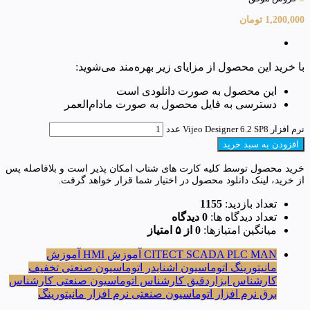
1,200,000
تومان
با خرید این محصول از مزایای زیر بهره‌مند می‌شوید:
این محصول به صورت دانلودی است
دسترسی به فایل محصول به صورت مادام‌العمر
نرم افزار Vijeo Designer 6.2 SP8 عدد
افزودن به سبد خرید
خرید محصول توسط کلیه کارت های شتاب امکان پذیر است و بلافاصله پس
از خرید، لینک دانلود محصول در اختیار شما قرار خواهد گرفت.
تعداد بازدید:
1155
تعداد دیدگاه ها:
0 دیدگاه
میانگین امتیازها:
0 از ۵ امتیاز
PLC MAN
CITECT SCADA
آموزش HMI
آموزش
مانیتورینگ
اتوماسیون اشنایدر
اتوماسیون صنعتی
تخفیف
کارشناس ابزاردقیق
کارشناس اتوماسیون صنعتی
کارشناس
برق
نرم افزار اتوماسیون صنعتی
نرم افزار مانیتورینگ