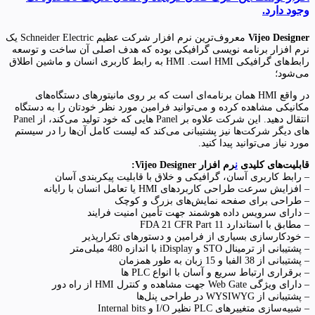
وجود دارد.
Vijeo Designer
معروف‌ترین نرم افزار شرکت عظیم Schneider Electric یک
نرم افزار برنامه نویسی گرافیکی بوده که هدف اصلی آن ساخت و توسعه
رابط‌های گرافیکی HMI است. HMI به رابط کاربری انسان و ماشین اطلاق
می‌شود؛
در واقع HMI همان برنامه‌ای است که بر روی مانیتورهای دستگاه‌های
مکانیکی مشاهده کرده و می‌توانید فرامین مورد نظر خودتان را به دستگاه
انتقال دهید. این شرکت علاوه بر Panel هایی که خود تولید می‌کند، از Panel
های دیگر شرکت‌ها نیز پشتیبانی می‌کند که لیست کامل آن‌ها را در سیستم
مورد نیاز می‌توانید پیدا کنید.
قابلیت‌های کلیدی
ن
رم افزار Vijeo Designer:
– رابط کاربری آسان، گرافیکی و خلاق با قابلیت پیکربندی آسان
– افزایش سرعت طراحی کاربردهای HMI یا تعامل انسان با رایانه
– طراحی برای صفحه نمایش‌های بزرگ و کوچک
– دارای سرویس داده هوشمند جهت تأمین امنیت فرایند
– مطابق با استاندارد FDA 21 CFR Part 11
– خودکارسازی بسیاری از فرامین و دستورهای تکرارپذیر
– پشتیبانی از ترمینال STO و iDisplay با اندازه 480 میلی‌متر
– پشتیبانی از 38 الفبا و 15 زبان به طور همزمان
– برقراری ارتباط سریع و آسان با انواع PLC ها
– دارای ویژگی Web Gate جهت مشاهده و کنترل HMI از راه دور
– پشتیبانی از WYSIWYG در طراحی پنل‌ها
– شبیه‌سازی متغییرهای PLC نظیر I/O و Internal bits