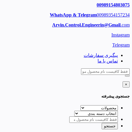
00989154803075
WhatsApp & Telegram
00989354157234
Arvin.Control.Engineerin@Gmail
.com
Instagram
Telegram
پیگیری سفارشات
تماس با ما
×
جستجوی پیشرفته