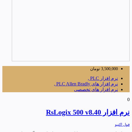
3,500,000
تومان
نرم افزار PLC ,
نرم افزار های PLC Allen Bradly ,
نرم افزار های تخصصی
0
نرم افزار RsLogix 500 v8.40
فول اکتیو