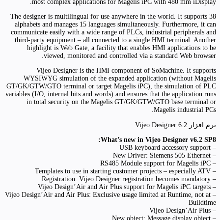
most complex applications for Magelis iPC with 480 mm iDisplay.
The designer is multilingual for use anywhere in the world. It supports 38
alphabets and manages 15 languages simultaneously. Furthermore, it can
communicate easily with a wide range of PLCs, industrial peripherals and
third-party equipment – all connected to a single HMI terminal. Another
highlight is Web Gate, a facility that enables HMI applications to be
viewed, monitored and controlled via a standard Web browser.
Vijeo Designer is the HMI component of SoMachine. It supports
WYSIWYG simulation of the expanded application (without Magelis
GT/GK/GTW/GTO terminal or target Magelis iPC), the simulation of PLC
variables (I/O, internal bits and words) and ensures that the application runs
in total security on the Magelis GT/GK/GTW/GTO base terminal or
Magelis industrial PCs.
نرم افزار Vijeo Designer 6.2
What’s new in Vijeo Designer v6.2 SP8:
– USB keyboard accessory support
– New Driver: Siemens 505 Ethernet
– RS485 Module support for Magelis iPC
– Templates to use in starting customer projects – especially ATV
– Registration: Vijeo Designer registration becomes mandatory
– Vijeo Design’Air and Air Plus support for Magelis iPC targets
– Vijeo Design’Air and Air Plus: Exclusive usage limited at Runtime, not at
Buildtime
– Vijeo Design’Air Plus
– New object: Message display object