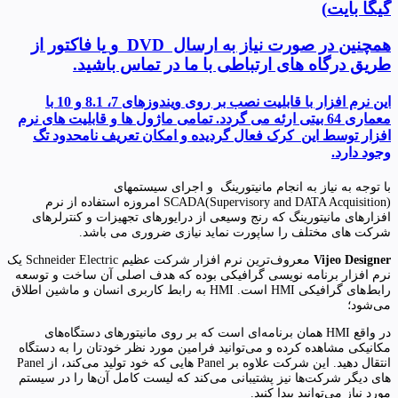
گیگا بایت
)
همچنین در صورت نیاز به ارسال
DVD
و
یا فاکتور از
طریق درگاه های ارتباطی با ما در تماس باشید
.
این نرم افزار با قابلیت نصب بر روی ویندوزهای 7، 8.1 و 10 با
معماری 64 بیتی ارئه می گردد. تمامی ماژول ها و قابلیت های نرم
افزار توسط این کرک فعال گردیده و امکان تعریف نامحدود تگ
وجود دارد.
با توجه به نیاز به انجام مانیتورینگ و اجرای سیستمهای
SCADA(Supervisory and DATA Acquisition) امروزه استفاده از نرم
افزارهای مانیتورینگ که رنج وسیعی از درایورهای تجهیزات و کنترلرهای
شرکت های مختلف را ساپورت نماید نیازی ضروری می باشد.
Vijeo Designer
معروف‌ترین نرم افزار شرکت عظیم Schneider Electric یک
نرم افزار برنامه نویسی گرافیکی بوده که هدف اصلی آن ساخت و توسعه
رابط‌های گرافیکی HMI است. HMI به رابط کاربری انسان و ماشین اطلاق
می‌شود؛
در واقع HMI همان برنامه‌ای است که بر روی مانیتورهای دستگاه‌های
مکانیکی مشاهده کرده و می‌توانید فرامین مورد نظر خودتان را به دستگاه
انتقال دهید. این شرکت علاوه بر Panel هایی که خود تولید می‌کند، از Panel
های دیگر شرکت‌ها نیز پشتیبانی می‌کند که لیست کامل آن‌ها را در سیستم
مورد نیاز می‌توانید پیدا کنید.