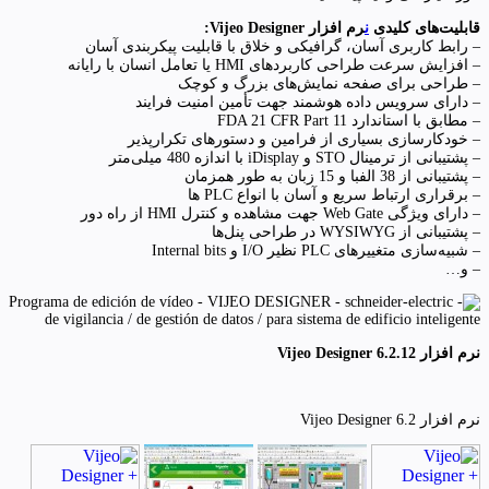
قابلیت‌های کلیدی
ن
رم افزار Vijeo Designer:
– رابط کاربری آسان، گرافیکی و خلاق با قابلیت پیکربندی آسان
– افزایش سرعت طراحی کاربردهای HMI یا تعامل انسان با رایانه
– طراحی برای صفحه نمایش‌های بزرگ و کوچک
– دارای سرویس داده هوشمند جهت تأمین امنیت فرایند
– مطابق با استاندارد FDA 21 CFR Part 11
– خودکارسازی بسیاری از فرامین و دستورهای تکرارپذیر
– پشتیبانی از ترمینال STO و iDisplay با اندازه 480 میلی‌متر
– پشتیبانی از 38 الفبا و 15 زبان به طور همزمان
– برقراری ارتباط سریع و آسان با انواع PLC ها
– دارای ویژگی Web Gate جهت مشاهده و کنترل HMI از راه دور
– پشتیبانی از WYSIWYG در طراحی پنل‌ها
– شبیه‌سازی متغییرهای PLC نظیر I/O و Internal bits
– و…
نرم افزار Vijeo Designer 6.2.12
نرم افزار Vijeo Designer 6.2