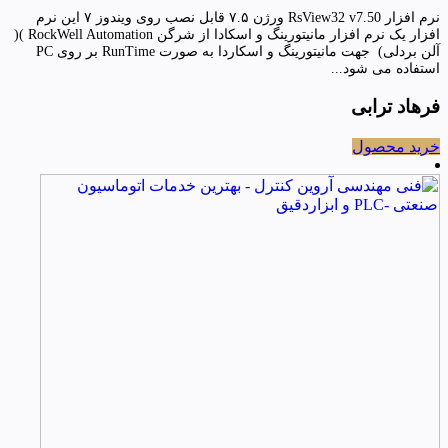
نرم افزار RsView32 v7.50 ورژن ۷.۵ قابل نصب روی ویندوز ۷ این نرم
افزار یک نرم افزار مانیتورینگ و اسکادا از شرگن RockWell Automation )(
آلن بردلی) جهت مانیتورینگ و اسکاردا به صورت RunTime بر روی PC
استفاده می شود...
فرهاد ترابی
خرید محصول