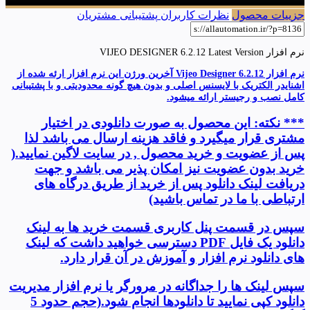
جزییات محصول
نظرات کاربران
پشتیبانی مشتریان
نرم افزار VIJEO DESIGNER 6.2.12 Latest Version
نرم افزار Vijeo Designer 6.2.12 آخرین ورژن این نرم افزار ارئه شده از
اشنایدر الکتریک با لایسنس اصلی و بدون هیچ گونه محدودیتی و با پشتیبانی
کامل نصب و رجیستر ارائه میشود.
***
نکته: این محصول به صورت دانلودی در اختیار
مشتری قرار میگیرد
و فاقد هزینه ارسال می باشد لذا
پس از عضویت و خرید محصول , در سایت لاگین نمایید.(
خرید بدون عضویت نیز امکان پذیر می باشد و جهت
دریافت لینک دانلود پس از خرید از طریق درگاه های
ارتباطی با ما در تماس باشید)
سپس در قسمت پنل کاربری قسمت خرید ها به لینک
دانلود یک فایل
PDF
دسترسی خواهید داشت که لینک
های دانلود نرم افزار و آموزش در آن قرار دارد
.
سپس لینک ها را جداگانه در مرورگر یا نرم افزار مدیریت
دانلود کپی نمایید تا دانلودها انجام شود.(حجم حدود 5