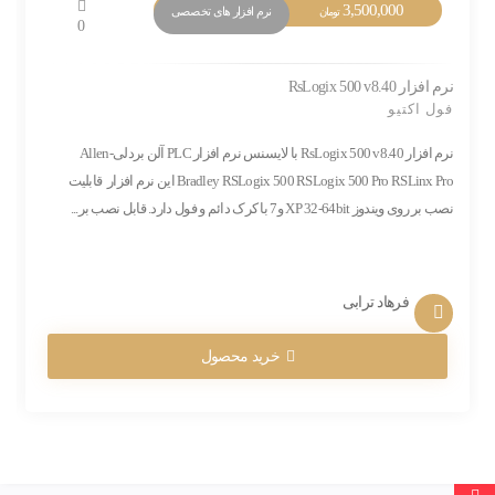
3,500,000
نرم افزار های تخصصی
تومان
0
نرم افزار RsLogix 500 v8.40
فول اکتیو
نرم افزار RsLogix 500 v8.40 با لایسنس نرم افزار PLC آلن بردلی-Allen
Bradley RSLogix 500 RSLogix 500 Pro RSLinx Pro این نرم افزار قابلیت
نصب بر روی ویندوز XP 32-64bit و7 با کرک دائم و فول دارد. قابل نصب بر...
فرهاد ترابی
خرید محصول