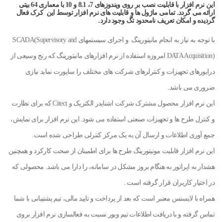
این نرم افزار با قابلیت نصب بر روی ویندوزهای 7، 8.1 و 10 با معماری 64 بیتی
ارائه می گردد. تمامی ماژول ها و قابلیت های نرم افزار توسط این کرک فعال
گردیده و امکان تعریف نامحدود تگ وجود دارد.
با توجه به نیاز به انجام مانیتورینگ و اجرای سیستمهای SCADA(Supervisory and
DATA Acquisition) امروزه استفاده از نرم افزارهای مانیتورینگ که رنج وسیعی از
درایورهای تجهیزات و کنترلرهای شرکت های مختلف را ساپورت نماید نیازی
ضروری می باشد.
این نرم افزار محصول مشترک شرکت اشنایدر الکتریک و Citect که برای نظارت
و کنترل طرح ها و تجهیزات صنعتی استفاده می شود. این نرم افزار برای نمایش،
جمع آوری اطلاعات و ارسال آن به یک مرکز کنترلی طراحی شده است.
این نرم افزار قابلیت مونیتورینگ طرح ها برای اطمینان از صحت کارکرد و همچنین
هشدار به اپراتور به هنگام بروز مشکل در سامانه، را دارا می باشد. محصولی که
در اختیار کاربران قرار گرفته است .
همراه با لایسنس معتبر است که بعد از پرداخت و تایید مالی، تیم پشتیبانی با شما
تماس گرفته و با دریافت اطلاعات تیم ویور نسبت به فعالسازی نرم افزار بروی