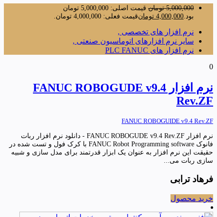
5,000,000
تومان
قیمت اصلی: 5,000,000 تومان
بود.
4,000,000
تومان
قیمت فعلی: 4,000,000 تومان.
نرم افزار های تخصصی ,
سایر نرم افزارهای اتوماسیون صنعتی ,
نرم افزار های PLC FANUC
0
نرم افزار FANUC ROBOGUDE v9.4
Rev.ZF
FANUC ROBOGUIDE v9.4 Rev.ZF
نرم افزار FANUC ROBOGUDE v9.4 Rev.ZF - دانلود نرم افزار ربات
فانوک FANUC Robot Programming software با کرک فول و تست شده در
حقیقت این نرم افزار به عنوان یک ابزار قدرتمند برای مدل سازی و شبیه
سازی ربات می...
فرهاد ترابی
خرید محصول