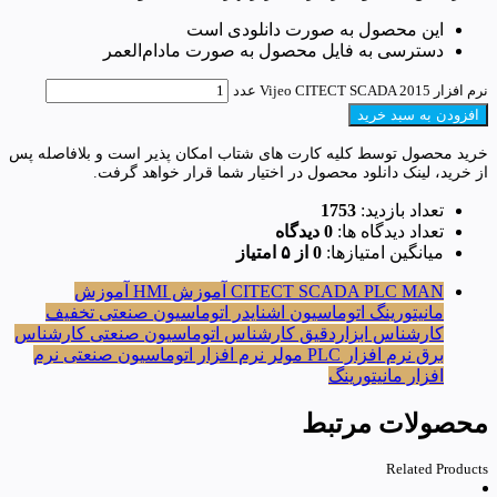
این محصول به صورت دانلودی است
دسترسی به فایل محصول به صورت مادام‌العمر
نرم افزار Vijeo CITECT SCADA 2015 عدد
افزودن به سبد خرید
خرید محصول توسط کلیه کارت های شتاب امکان پذیر است و بلافاصله پس
از خرید، لینک دانلود محصول در اختیار شما قرار خواهد گرفت.
تعداد بازدید:
1753
تعداد دیدگاه ها:
0 دیدگاه
میانگین امتیازها:
0 از ۵ امتیاز
PLC MAN
CITECT SCADA
آموزش HMI
آموزش
مانیتورینگ
اتوماسیون اشنایدر
اتوماسیون صنعتی
تخفیف
کارشناس ابزاردقیق
کارشناس اتوماسیون صنعتی
کارشناس
برق
نرم افزار PLC مولر
نرم افزار اتوماسیون صنعتی
نرم
افزار مانیتورینگ
محصولات مرتبط
Related Products