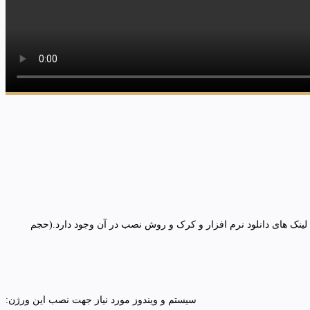
یید و در پنل کاربری قسمت خریدها به لینک دانلود یک فایل PDF دسترسی خواهید داشته که لینک های دانلود نرم افزار و کرک و روش نصب در آن وجود دارد.(حجم
سیستم و ویندوز مورد نیاز جهت نصب این ورژن: