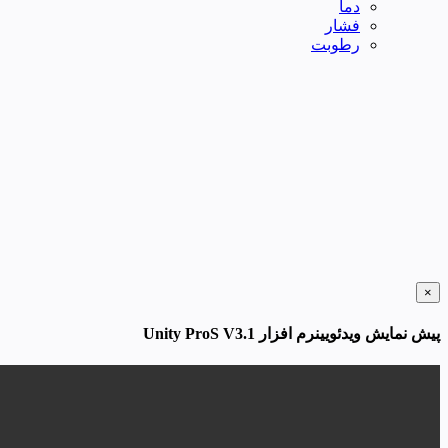
دما
فشار
رطوبت
×
پیش نمایش ویدئویینرم افزار Unity ProS V3.1