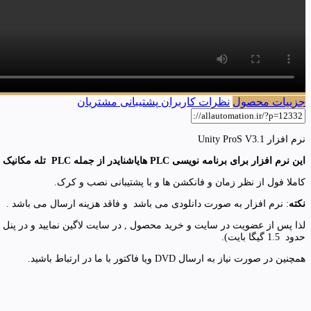
جزییات محصول
نظرات کاربران
پشتیبانی مشتریان
نرم افزار Unity ProS V3.1
این نرم افزار برای برنامه نویسی PLC هایاشنایدر از جمله PLC تله مکانیک با نام Modicon با قابلیت های بسیار بالا استفاده میشود.
کاملا فول از نظر زمان و فانکشن ها و با پشتیبانی نصب و کرک.
نکته
: نرم افزار به صورت دانلودی می باشد و فاقد هزینه ارسال می باشد .
حدود 1.5 گیگا بایت).
همچنین در صورت نیاز به ارسال DVD ویا فاکتور با ما در ارتباط باشید.