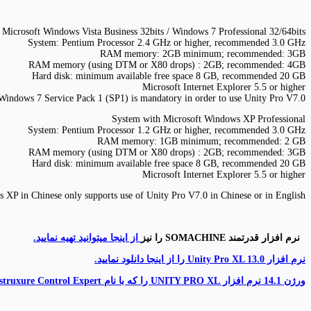
 Microsoft Windows Vista Business 32bits / Windows 7 Professional 32/64bits
System: Pentium Processor 2.4 GHz or higher, recommended 3.0 GHz
RAM memory: 2GB minimum; recommended: 3GB
RAM memory (using DTM or X80 drops) : 2GB; recommended: 4GB
Hard disk: minimum available free space 8 GB, recommended 20 GB
Microsoft Internet Explorer 5.5 or higher
 Windows 7 Service Pack 1 (SP1) is mandatory in order to use Unity Pro V7.0
System with Microsoft Windows XP Professional
System: Pentium Processor 1.2 GHz or higher, recommended 3.0 GHz
RAM memory: 1GB minimum; recommended: 2 GB
RAM memory (using DTM or X80 drops) : 2GB; recommended: 3GB
Hard disk: minimum available free space 8 GB, recommended 20 GB
Microsoft Internet Explorer 5.5 or higher
XP in Chinese only supports use of Unity Pro V7.0 in Chinese or in English.
نرم افزار قدرتمند SOMACHINE را نیز
از اینجا میتوانید تهیه نمایید.
نرم افزار Unity Pro XL 13.0 را از اینجا دانلود نمایید.
ورژن 14.1 نرم افزار UNITY PRO XL را که با نام Ecostruxure Control Expert ارائه شده است را نیز میتوانید از اینجا تهیه نمایید.