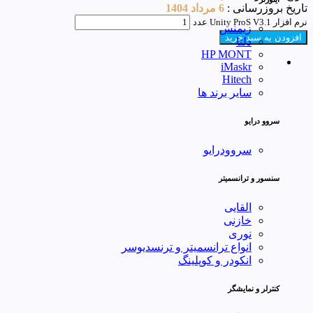
تاریخ بروزرسانی :
6 مرداد 1404
نرم افزار Unity ProS V3.1 عدد
زیمنس
افزودن به سبد خرید
دلتا
HP MONT
iMaskr
Hitech
سایر برند ها
سروو درایو
سروودرایو
سنسور و ترانسمیتر
القایی
خازنی
نوری
انواع ترانسمیتر و ترنسدیوسر
انکودر و کوپلینگ
کنترلر و نمایشگر