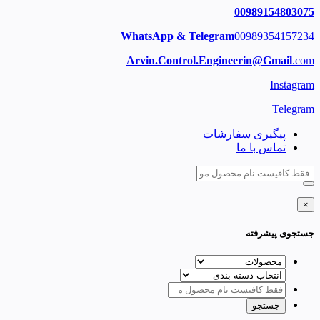
00989154803075
WhatsApp & Telegram
00989354157234
Arvin.Control.Engineerin@Gmail
.com
Instagram
Telegram
پیگیری سفارشات
تماس با ما
×
جستجوی پیشرفته