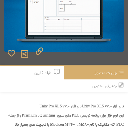
جزییات محصول
نظرات کاربران
پشتیبانی مشتریان
نرم افزار Unity Pro XLS v7.0نرم افزار Unity Pro XLS v7.0
این نرم افزار برای برنامه نویسی PLC های سری Premium , Quantum و از جمله
PLC تله مکانیک با نام Modicon M340 . M580 با قابلیت های بسیار بالا