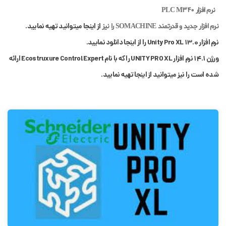
نرم افزار PLC M340
از اینجا میتوانید تهیه نمایید.
نرم افزار جدید و قدرتمند SOMACHINE را نیز
نرم افزار Unity Pro XL 13.0 را از اینجا دانلود نمایید.
ورژن 14.1 نرم افزار UNITY PRO XL را که با نام Ecostruxure Control Expert ارائه
شده است را نیز میتوانید از اینجا تهیه نمایید.