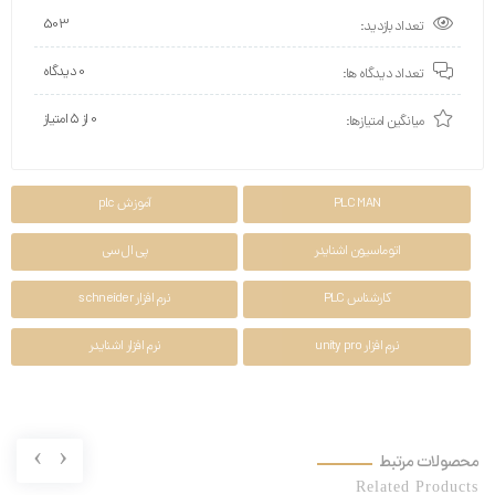
503
تعداد بازدید:
0 دیدگاه
تعداد دیدگاه ها:
0 از ۵ امتیاز
میانگین امتیازها:
PLC MAN
آموزش plc
اتوماسیون اشنایدر
پی ال سی
کارشناس PLC
نرم افزار schneider
نرم افزار unity pro
نرم افزار اشنایدر
›
‹
محصولات مرتبط
Related Products