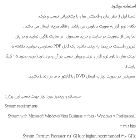
استفاده میشود.
کاملا فول از نظر زمان و فانکشن ها و با پشتیبانی نصب و کرک.
نکته
: نرم افزار به صورت دانلودی می باشد و فاقد هزینه ارسال می باشد .
لذا پس از عضویت در سایت و خرید محصول , در سایت لاگین نمایید و در پنل
کاربری قسمت خریدها به لینک دانلود یک فایل PDF دسترسی خواهید داشته که
لینک های دانلود نرم افزار و کرک و روش نصب در آن وجود دارد.(حجم حدود 1.5 گیگا
بایت).
همچنین در صورت نیاز به ارسال DVD ویا فاکتور با ما در ارتباط باشید.
سیستم و ویندوز مورد نیاز جهت نصب این ورژن:
System requirements
System with Microsoft Windows Vista Business 32bits / Windows 7 Professional
32/64bits
System: Pentium Processor 2.4 GHz or higher, recommended 3.0 GHz