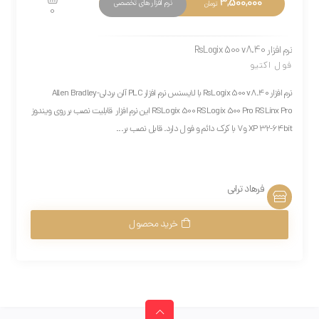
3,500,000
نرم افزار های تخصصی
تومان
0
نرم افزار RsLogix 500 v8.40
فول اکتیو
نرم افزار RsLogix 500 v8.40 با لایسنس نرم افزار PLC آلن بردلی-Allen Bradley
RSLogix 500 RSLogix 500 Pro RSLinx Pro این نرم افزار قابلیت نصب بر روی ویندوز
XP 32-64bit و7 با کرک دائم و فول دارد. قابل نصب بر...
فرهاد ترابی
خرید محصول