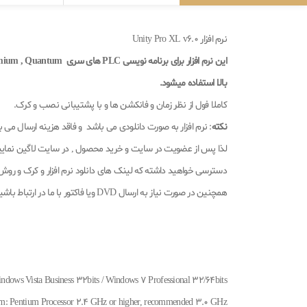
نرم افزار Unity Pro XL v6.0
بالا استفاده میشود.
کاملا فول از نظر زمان و فانکشن ها و با پشتیبانی نصب و کرک.
نکته
: نرم افزار به صورت دانلودی می باشد و فاقد هزینه ارسال می ب
دسترسی خواهید داشته که لینک های دانلود نرم افزار و کرک و روش نصب در 
همچنین در صورت نیاز به ارسال DVD ویا فاکتور با ما در ارتباط باشید.
ndows Vista Business 32bits / Windows 7 Professional 32/64bits
m: Pentium Processor 2.4 GHz or higher, recommended 3.0 GHz