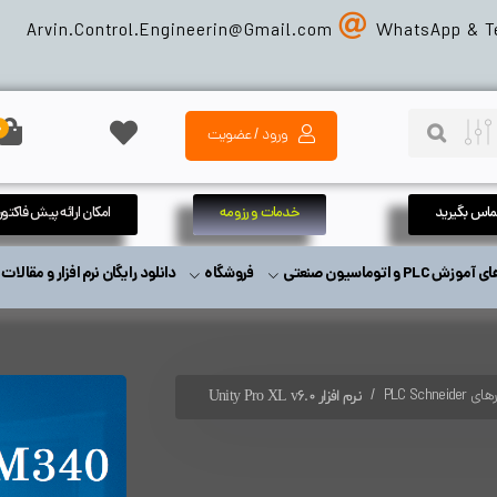
Arvin.Control.Engineerin@Gmail
.com
WhatsApp & T
0
ورود / عضویت
تماس بگیرید
خدمات و رزومه
امکان ارائه پیش فاکتور
زش PLC و اتوماسیون صنعتی
فروشگاه
دانلود رایگان نرم افزار و مقالا
PLC Schneide
نرم افزار Unity Pro XL v6.0