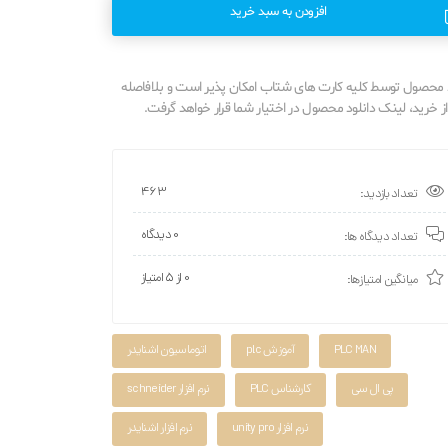
افزودن به سبد خرید
محصول توسط کلیه کارت های شتاب امکان پذیر است و بلافاصله
 خرید، لینک دانلود محصول در اختیار شما قرار خواهد گرفت.
463
تعداد بازدید:
0 دیدگاه
تعداد دیدگاه ها:
0 از ۵ امتیاز
میانگین امتیازها:
PLC MAN
آموزش plc
اتوماسیون اشنایدر
پی ال سی
کارشناس PLC
نرم افزار schneider
نرم افزار unity pro
نرم افزار اشنایدر