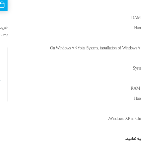
RAM m
خرید 
Har
پس از
On Windows 7 64bits System, installation of Windows 7 S
Syst
RAM m
Har
Windows XP in Chine
یه نمایید.