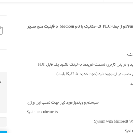
این نرم افزار برای برنامه نویسی PLC های سری Premium , Quantum و از جمله PLC تله مکانیک با نام Modicon با قابلیت های بسیار
اشد .
لذا پس از عضویت در سایت و خرید محصول , در سایت لاگین نمایید و در پنل کاربری قسمت خریدها به لینک دانلود یک فایل PDF
آن وجود دارد.(حجم حدود 1.5 گیگا بایت).
ب
سیستم و ویندوز مورد نیاز جهت نصب این ورژن:
System requirements
System with Microsoft Wi
Syste