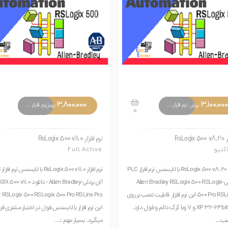
3,800,000
3,100,000
نرم افزار های تخصصی
نرم افزار های تخصصی
تومان
تومان
0
RsLog
نرم افزار RsLogix 500 v11.0
کتیو
Full Active
نرم افزار RsLogix 500 v8.20 با لایسنس نرم افزار PLC
نرم
آلن بردلی-Allen Bradley RSLogix 500 RSLogix
آلن بردلی-Allen Bradley - دانلود .0
500 Pro RSLinx Pro این نرم افزار قابلیت نصب بر روی
 Pro ***
ویندوز XP 32-64bit و 7 وبا کرک دائم و فول دارد.
این نرم افزار با لایسنس فول در اختیار مشتری قرا
ب...
میگیرد. بسیار مهم :...