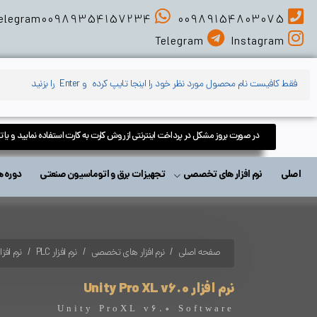
elegram
00989354157234
00989154803075
Telegram
Instagram
در صورت بروز مشکل در پرداخت اینترنتی از روش کارت به کارت استفاده نمایید و یا 
اصلی
نرم افزار های تخصصی
تجهیزات برق و اتوماسیون صنعتی
دوره های آمو
صفحه اصلی
نرم افزار های تخصصی
نرم افزار PLC
نرم افزارهای r
نرم افزار Unity Pro XL v6.0
Unity ProXL v6.0 Software