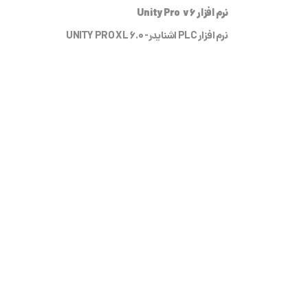
نرم افزار Unity Pro v6
نرم افزار PLC اشنایدر- UNITY PRO XL 6.0