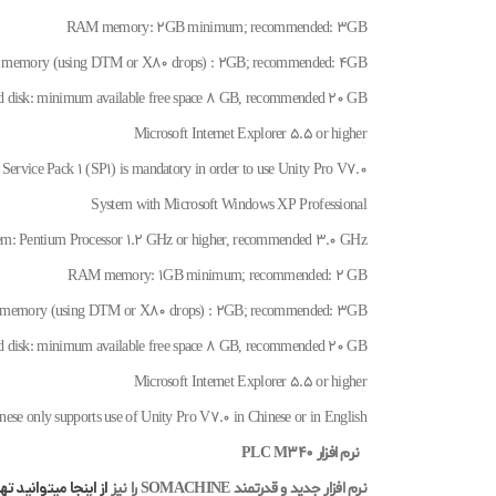
RAM memory: 2GB minimum; recommended: 3GB
emory (using DTM or X80 drops) : 2GB; recommended: 4GB
d disk: minimum available free space 8 GB, recommended 20 GB
Microsoft Internet Explorer 5.5 or higher
ervice Pack 1 (SP1) is mandatory in order to use Unity Pro V7.0
System with Microsoft Windows XP Professional
em: Pentium Processor 1.2 GHz or higher, recommended 3.0 GHz
RAM memory: 1GB minimum; recommended: 2 GB
emory (using DTM or X80 drops) : 2GB; recommended: 3GB
d disk: minimum available free space 8 GB, recommended 20 GB
Microsoft Internet Explorer 5.5 or higher
se only supports use of Unity Pro V7.0 in Chinese or in English.
نرم افزار PLC M340
از اینجا میتوانید ته
نرم افزار جدید و قدرتمند SOMACHINE را نیز