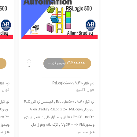
3,500,000
نرم افزار های تخصصی
تومان
0
نرم افزار RsLogix 500 v8.40
نرم افزار ix 500 v8.20
فول اکتیو
فول ا
نرم افزار RsLogix 500 v8.40 با لایسنس نرم افزار PLC
آلن بردلی-Allen Bradley RSLogix 500 RSLogix
500 Pro RSLinx Pro این نرم افزار قابلیت نصب بر روی
ویندوز XP 32-64bit و7 با کرک دائم و فول دارد.
قابل نصب بر...
قابل نص