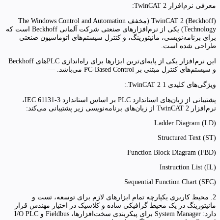
معرفی نرم‌افزار TwinCAT 2:
(Beckhoff) TwinCAT 2 (مخفف The Windows Control and Automation
Technology) یکی از نرم‌افزارهای صنعتی شرکت آلمانی Beckhoff است که
برای برنامه‌نویسی، مانیتورینگ، و کنترل سیستم‌های اتوماسیون صنعتی
طراحی شده است.
این نرم‌افزار یکی از پایه‌ای‌ترین ابزارها برای راه‌اندازی PLCهای Beckhoff
و سیستم‌های کنترل مبتنی بر PC-Based Control می‌باشد. —
ویژگی‌های کلیدی TwinCAT 2 1.:
پشتیبانی از زبان‌های استاندارد PLC بر اساس استاندارد IEC 61131-3،
نرم‌افزار TwinCAT 2 از زبان‌های برنامه‌نویسی زیر پشتیبانی می‌کند:
Ladder Diagram (LD)
Structured Text (ST)
Function Block Diagram (FBD)
Instruction List (IL)
Sequential Function Chart (SFC)
2. محیط کاربری یکپارچه تمام ابزارهای لازم برای توسعه، تست و
مانیتورینگ در یک محیط گرافیکی ساده و کلاسیک در اختیار مهندس قرار
دارد: System Manager برای پیکربندی سخت‌افزارها، Fieldbus و I/O PLC