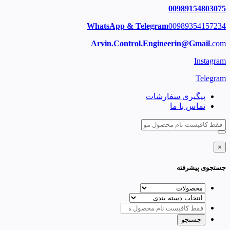
00989154803075
WhatsApp & Telegram
00989354157234
Arvin.Control.Engineerin@Gmail
.com
Instagram
Telegram
پیگیری سفارشات
تماس با ما
×
جستجوی پیشرفته