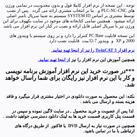
توجه : این نسخه از نرم افزار کاملا فول و بدون محدودیت در تمامی ورژن
های PLC-NC-CNC و.. بنا بر انتخاب مشتری ارائه می گردد . پس از نصب
توسط مشتری بر اساس SYSTEM ID سیستم به شما سریال نامبر اصلی
ارائه میشود . همچنین تمامی کتابخانه های موجود در سایت بکهوف برای این
ورژن نیز با سریال اصلی قابل ارائه و نصب در کنار این نرم افزار می باشد.
این نسخه قابلیت PC Base کنترلر را دارد و بر روی سیستم با ویندوز های
2000 و XP و ویندوز 7-32بیت قابلیت نصب دارد.
نرم افزار TwinCAT 3 را نیز از اینجا تهیه نمایید.
همچنین آموزش این نرم افزار را نیز
از اینجا تهیه نمایید.
***در صورت خرید این نرم افزار آموزش برنامه نویسی
و کار با این نرم افزار نیز رایگان برای شما راسال خواهد
شد.
نکته: این محصول به صورت دانلودی در اختیار مشتری قرار میگیرد و فاقد
هزینه بسته و ارسال می باشد .
لذا پس از عضویت و خرید محصول , در سایت لاگین نموده و سپس در
قسمت پنل کاربری قسمت خرید ها به لینک دانلود
دسترسی خواهید داشت .
همچنین در صورت نیاز به ارسال
DVD
یا فاکتور
از طریق درگاه های
ارتباطی با ما در تماس باشید
.