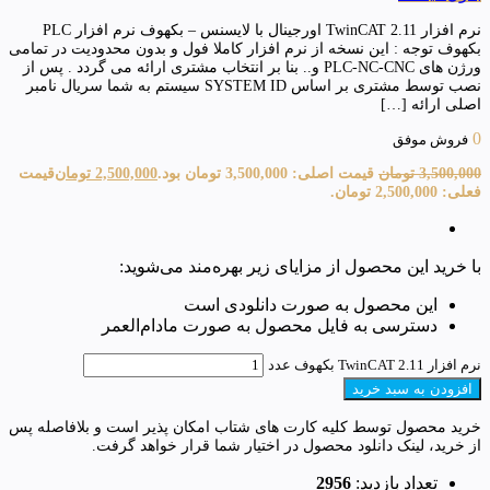
نرم افزار TwinCAT 2.11 اورجینال با لایسنس – بکهوف نرم افزار PLC
بکهوف توجه : این نسخه از نرم افزار کاملا فول و بدون محدودیت در تمامی
ورژن های PLC-NC-CNC و.. بنا بر انتخاب مشتری ارائه می گردد . پس از
نصب توسط مشتری بر اساس SYSTEM ID سیستم به شما سریال نامبر
اصلی ارائه […]
0
فروش موفق
3,500,000
تومان
قیمت اصلی: 3,500,000 تومان بود.
2,500,000
تومان
قیمت
فعلی: 2,500,000 تومان.
با خرید این محصول از مزایای زیر بهره‌مند می‌شوید:
این محصول به صورت دانلودی است
دسترسی به فایل محصول به صورت مادام‌العمر
نرم افزار TwinCAT 2.11 بکهوف عدد
افزودن به سبد خرید
خرید محصول توسط کلیه کارت های شتاب امکان پذیر است و بلافاصله پس
از خرید، لینک دانلود محصول در اختیار شما قرار خواهد گرفت.
تعداد بازدید:
2956