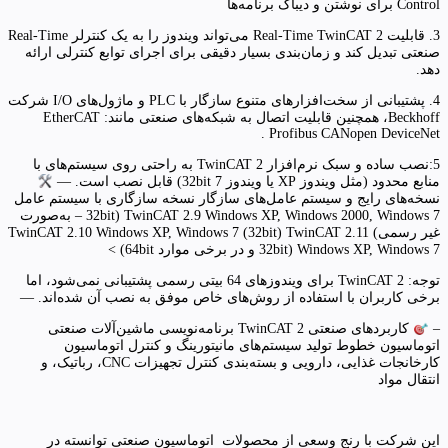
Control برای نوشتن و دیباگ برنامه‌ها
3. قابلیت Real-Time TwinCAT 2 می‌تواند ویندوز را به یک کنترلر Real-Time
صنعتی تبدیل کند و زمان‌بندی بسیار دقیقی برای اجرای توابع کنترلی ارائه
دهد.
4. پشتیبانی از سخت‌افزارهای متنوع سازگار با PLC و ماژول‌های I/O شرکت
Beckhoff، همچنین قابلیت اتصال به شبکه‌های صنعتی مانند: EtherCAT
Profibus CANopen DeviceNet .
5:نصب ساده و سبک نرم‌افزار TwinCAT 2 به راحتی روی سیستم‌های با
منابع محدود (مثل ویندوز XP یا ویندوز 7 32bit) قابل نصب است. —
نسخه‌های رایج و سیستم عامل‌های سازگار نسخه سازگاری با سیستم عامل
TwinCAT 2.9 Windows XP, Windows 2000, Windows 7 (32bit – به‌صورت
غیر رسمی) TwinCAT 2.10 Windows XP, Windows 7 (32bit) TwinCAT 2.11
Windows XP, Windows 7 (32bit و در برخی موارد 64bit) >
توجه: TwinCAT 2 برای ویندوزهای 64 بیتی رسمی پشتیبانی نمی‌شود، اما
برخی کاربران با استفاده از روش‌های خاص موفق به نصب آن شده‌اند. —
–
کاربردهای صنعتی TwinCAT 2 برنامه‌نویسی ماشین‌آلات صنعتی
اتوماسیون خطوط تولید سیستم‌های مانیتورینگ و کنترل اتوماسیون
کارخانجات غذایی، دارویی و بسته‌بندی کنترل تجهیزات CNC، رباتیک، و
انتقال مواد
این شرکت با رنج وسعی از محصولات اتوماسیون صنعتی توانسته در