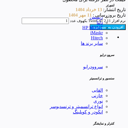
اینورتر
تاریخ انتشار:
13 خرداد 1404
تاریخ بروزرسانی :
11 مهر 1404
زیمنس
نرم افزار TwinCAT 2.11 بکهوف عدد
دلتا
افزودن به سبد خرید
HP MONT
iMaskr
Hitech
سایر برند ها
سروو درایو
سروودرایو
سنسور و ترانسمیتر
القایی
خازنی
نوری
انواع ترانسمیتر و ترنسدیوسر
انکودر و کوپلینگ
کنترلر و نمایشگر