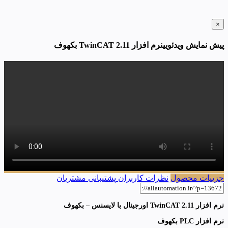
×
پیش نمایش ویدئویینرم افزار TwinCAT 2.11 بکهوف
جزییات محصول
نظرات کاربران
پشتیبانی مشتریان
نرم افزار TwinCAT 2.11 اورجینال با لایسنس – بکهوف
نرم افزار PLC بکهوف