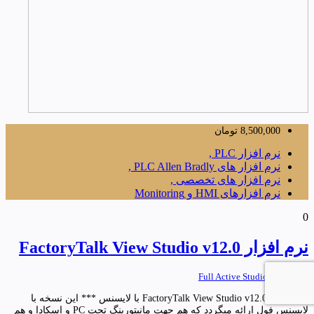
8,500,000
تومان
نرم افزار PLC ,
نرم افزار های PLC Allen Bradly ,
نرم افزار های تخصصی ,
نرم افزارهای HMI و Monitoring
0
نرم افزار FactoryTalk View Studio v12.0
Full Active Studio Enterprise
نرم افزار FactoryTalk View Studio v12.0 با لایسنس *** این نسخه با
لایسنس فول ارائه میگردد که هم جهت مانیتورینگ تحت PC و اسکادا و هم