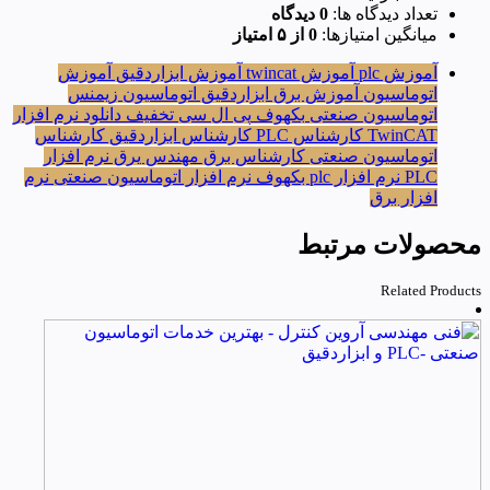
تعداد دیدگاه ها:
0 دیدگاه
میانگین امتیازها:
0 از ۵ امتیاز
آموزش plc
آموزش twincat
آموزش ابزاردقیق
آموزش
اتوماسیون
آموزش برق
ابزاردقیق
اتوماسیون زیمنس
اتوماسیون صنعتی
بکهوف
پی ال سی
تخفیف
دانلود نرم افزار
TwinCAT
کارشناس PLC
کارشناس ابزاردقیق
کارشناس
اتوماسیون صنعتی
کارشناس برق
مهندس یرق
نرم افزار
PLC
نرم افزار plc بکهوف
نرم افزار اتوماسیون صنعتی
نرم
افزار برق
محصولات مرتبط
Related Products