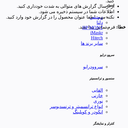
کنید.
اینورتر
از ارسال گزارش های متوالی به شدت خودداری کنید.
اطلاعات شما در سیستم ذخیره می شود.
نکته مهم: لطفا عنوان محصول را در گزارش خود وارد کنید.
زیمنس
دلتا
خطا:
فرم تماس پیدا نشد.
HP MONT
iMaskr
Hitech
سایر برند ها
سروو درایو
سروودرایو
سنسور و ترانسمیتر
القایی
خازنی
نوری
انواع ترانسمیتر و ترنسدیوسر
انکودر و کوپلینگ
کنترلر و نمایشگر