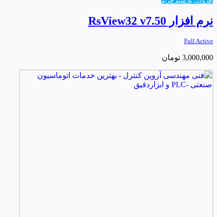
افزودن به سبد خرید
نرم افزار RsView32 v7.50
Full Active
3,000,000
تومان