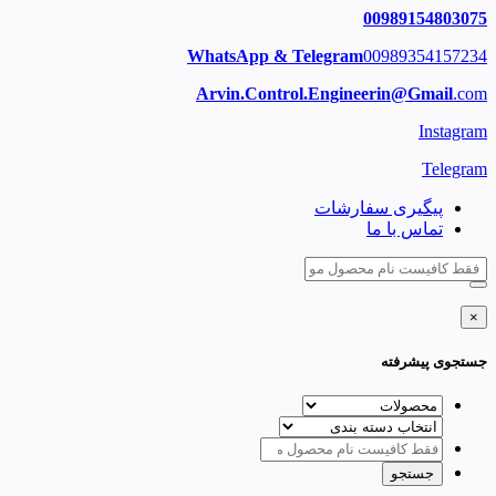
00989154803075
WhatsApp & Telegram
00989354157234
Arvin.Control.Engineerin@Gmail
.com
Instagram
Telegram
پیگیری سفارشات
تماس با ما
×
جستجوی پیشرفته