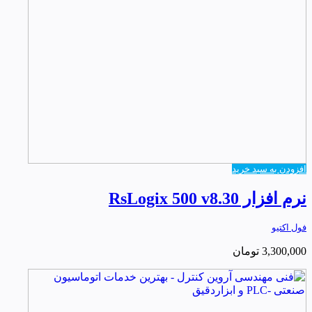
افزودن به سبد خرید
نرم افزار RsLogix 500 v8.30
فول اکتیو
3,300,000
تومان