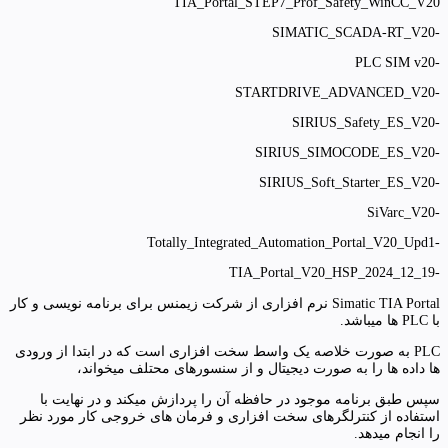
TIA_Portal_STEP7_Prof_Safety_WinCC_V20
-SIMATIC_SCADA-RT_V20
-PLC SIM v20
-STARTDRIVE_ADVANCED_V20
-SIRIUS_Safety_ES_V20
-SIRIUS_SIMOCODE_ES_V20
-SIRIUS_Soft_Starter_ES_V20
-SiVarc_V20
-Totally_Integrated_Automation_Portal_V20_Upd1
-TIA_Portal_V20_HSP_2024_12_19
Simatic TIA Portal نرم افزاری از شرکت زیمنس برای برنامه نویسی و کار
با PLC ها میباشد.
PLC به صورت خلاصه یک واسط سخت افزاری است که در ابتدا از ورودی
ها داده ها را به صورت دیجیتال و از سنسورهای محتلف میخواند،
سپس طبق برنامه موجود در حافظه آن را پردازش میکند و در نهایت با
استفاده از کنترلگرهای سخت افزاری و فرمان های خروجی کار مورد نظر
را انجام میدهد.