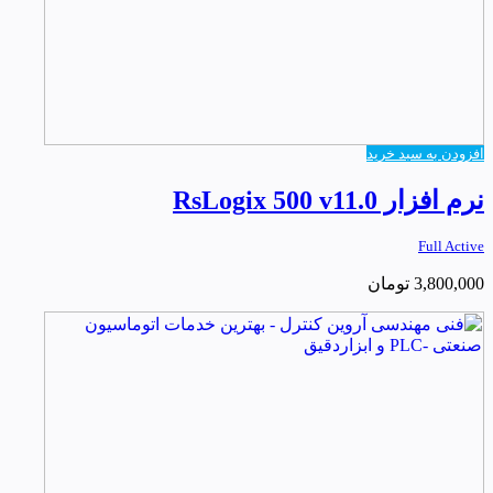
افزودن به سبد خرید
نرم افزار RsLogix 500 v11.0
Full Active
3,800,000
تومان