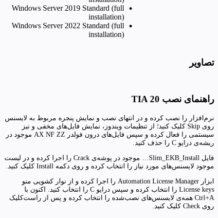
Windows Server 2019 Standard (full
installation)
Windows Server 2022 Standard (full
installation)
تصاویر
راهنمای نصب TIA 20
نرم‌افزار را نصب کرده و در انتهای نصب و نمایش پنجره مربوط به لایسنس
روی Skip کلیک کنید؛ از تنظیمات ویندوز، نمایش فایل‌های مخفی و نیز
سیستمی را فعال کرده و سپس فایل‌های درون فولدر AX NF ZZ موجود در
ریشه‌ی درایو C را حذف کنید.
فایل Slim_EKB_Install… موجود در پوشه‌ی Crack را اجرا کرده و در لیست
موجود لایسنس‌های مورد نیاز را انتخاب کرده و روی دکمه Install کلیک کنید.
ابزار Automation License Manager را اجرا کرده و از نوار کشویی منو
License keys را انتخاب کرده و سپس درایو C را انتخاب کنید. اکنون با
Ctrl+A همه‌ی لایسنس‌های نصب‌شده را انتخاب کرده و پس از راست‌کلیک
روی Check کلیک کنید.