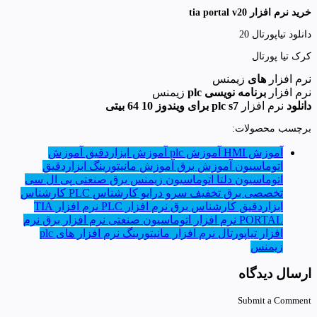
خرید نرم افزار tia portal v20
دانلود تیاپورتال 20
کرک تیا پورتال
نرم افزار
های
زیمنس
نرم افزار
برنامه نویسی plc
زیمنس
دانلود
نرم افزار
plc s7 برای ویندوز 10 64 بیتی
برچسب محصولات:
آموزش HMI
آموزش plc
آموزش ابزاردقیق
آموزش
اتوماسیون
آموزش برق
آموزش مانیتورینگ
ابزاردقیق
اتوماسیون دلتا
اتوماسیون زیمنس
برق صنعتی
پی ال سی
تخصصی برق
تخفیف
سرو درایو
کارشناس PLC
کارشناس
ابزاردقیق
کارشناس برق
نرم افزار PLC
نرم افزار TIA
PORTAL
نرم افزار اتوماسیون صنعتی
نرم افزار برق
نرم
افزار تیاپورتال
نرم افزار مانیتورینگ
نرم افزار های plc
زیمنس
ارسال دیدگاه
Submit a Comment