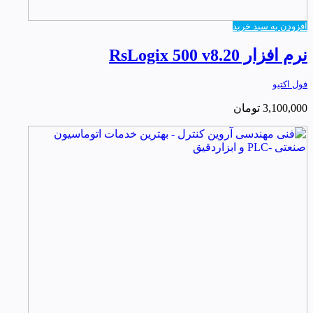
افزودن به سبد خرید
نرم افزار RsLogix 500 v8.20
فول اکتیو
3,100,000
تومان