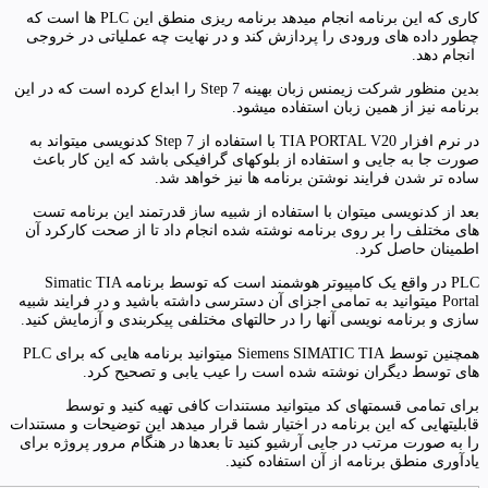
کاری که این برنامه انجام میدهد برنامه ریزی منطق این PLC ها است که
چطور داده های ورودی را پردازش کند و در نهایت چه عملیاتی در خروجی
انجام دهد.
بدین منظور شرکت زیمنس زبان بهینه Step 7 را ابداع کرده است که در این
برنامه نیز از همین زبان استفاده میشود.
در نرم افزار TIA PORTAL V20 با استفاده از Step 7 کدنویسی میتواند به
صورت جا به جایی و استفاده از بلوکهای گرافیکی باشد که این کار باعث
ساده تر شدن فرایند نوشتن برنامه ها نیز خواهد شد.
بعد از کدنویسی میتوان با استفاده از شبیه ساز قدرتمند این برنامه تست
های مختلف را بر روی برنامه نوشته شده انجام داد تا از صحت کارکرد آن
اطمینان حاصل کرد.
PLC در واقع یک کامپیوتر هوشمند است که توسط برنامه Simatic TIA
Portal میتوانید به تمامی اجزای آن دسترسی داشته باشید و در فرایند شبیه
سازی و برنامه نویسی آنها را در حالتهای مختلفی پیکربندی و آزمایش کنید.
همچنین توسط Siemens SIMATIC TIA میتوانید برنامه هایی که برای PLC
های توسط دیگران نوشته شده است را عیب یابی و تصحیح کرد.
برای تمامی قسمتهای کد میتوانید مستندات کافی تهیه کنید و توسط
قابلیتهایی که این برنامه در اختیار شما قرار میدهد این توضیحات و مستندات
را به صورت مرتب در جایی آرشیو کنید تا بعدها در هنگام مرور پروژه برای
یادآوری منطق برنامه از آن استفاده کنید.