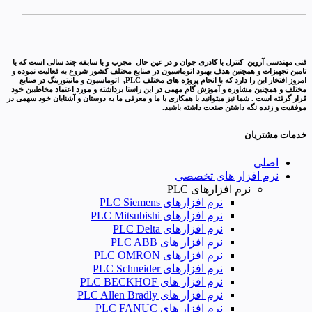
فنی مهندسی آروین کنترل با کادری جوان و در عین حال مجرب و با سابقه چند سالی است که با
تامین تجهیزات و همچنین هدف بهبود اتوماسیون در صنایع مختلف کشور شروع به فعالیت نموده و
امروز افتخار این را دارد که با انجام پروژه های مختلف PLC, اتوماسیون و مانیتورینگ در صنایع
مختلف و همچنین مشاوره و آموزش گام مهمی در این راستا برداشته و مورد اعتماد مخاطبین خود
قرار گرفته است . شما نیز میتوانید با همکاری با ما و معرفی ما به دوستان و آشنایان خود سهمی در
موفقیت و زنده نگه داشتن صنعت داشته باشید.
خدمات مشتریان
اصلی
نرم افزار های تخصصی
نرم افزارهای PLC
نرم افزارهای PLC Siemens
نرم افزارهای PLC Mitsubishi
نرم‌ افزارهای PLC Delta
نرم افزار های PLC ABB
نرم افزارهای PLC OMRON
نرم افزارهای PLC Schneider
نرم افزار های PLC BECKHOF
نرم افزار های PLC Allen Bradly
نرم افزار های PLC FANUC