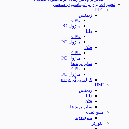
تجهیزات برق و اتوماسیون صنعتی
PLC
زیمنس
CPU
ماژول I/O
دلتا
CPU
ماژول I/O
فتک
CPU
ماژول I/O
سایر برندها
CPU
ماژول I/O
کابل پروگرام plc
HMI
زیمنس
دلتا
فتک
سایر برند ها
منبع تغذیه
منبع‌تغذیه
اینورتر
زیمنس