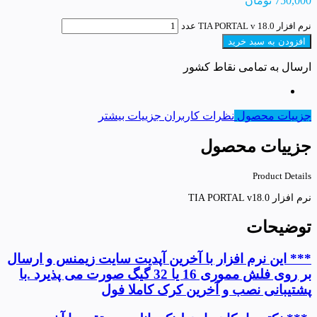
750,000
تومان
نرم افزار TIA PORTAL v 18.0 عدد
افزودن به سبد خرید
ارسال به تمامی نقاط کشور
جزییات محصول
نظرات کاربران
جزییات بیشتر
جزییات محصول
Product Details
نرم افزار TIA PORTAL v18.0
توضیحات
*** این نرم افزار با آخرین آپدیت سایت زیمنس و ارسال
بر روی فلش مموری 16 یا 32 گیگ صورت می پذیرد .با
پشتیبانی نصب و آخرین کرک کاملا فول