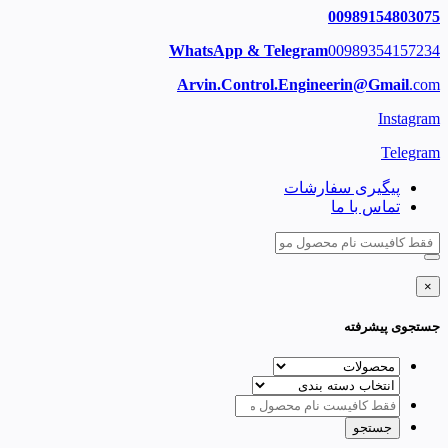
00989154803075
WhatsApp & Telegram
00989354157234
Arvin.Control.Engineerin@Gmail
.com
Instagram
Telegram
پیگیری سفارشات
تماس با ما
×
جستجوی پیشرفته