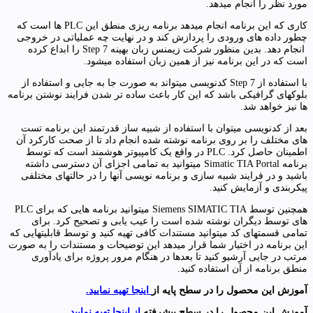
مورد نظر را انجام میدهد.
کاری که این برنامه انجام میدهد برنامه ریزی منطق این PLC ها است که
چطور داده های ورودی را پردازش کند و در نهایت چه عملیاتی در خروجی
انجام دهد. بدین منظور شرکت زیمنس زبان بهینه Step 7 را ابداع کرده
است که در این برنامه نیز از همین زبان استفاده میشود.
با استفاده از Step 7 کدنویسی میتواند به صورت جا به جایی و استفاده از
بلوکهای گرافیکی باشد که این کار باعث ساده تر شدن فرایند نوشتن برنامه
ها نیز خواهد شد.
بعد از کدنویسی میتوان با استفاده از شبیه ساز قدرتمند این برنامه تست
های مختلف را بر روی برنامه نوشته شده انجام داد تا از صحت کارکرد آن
اطمینان حاصل کرد. PLC در واقع یک کامپیوتر هوشمند است که توسط
برنامه Simatic TIA Portal میتوانید به تمامی اجزای آن دسترسی داشته
باشید و در فرایند شبیه سازی و برنامه نویسی آنها را در حالتهای مختلفی
پیکربندی و آزمایش کنید.
همچنین توسط Siemens SIMATIC TIA میتوانید برنامه هایی که برای PLC
های توسط دیگران نوشته شده است را عیب یابی و تصحیح کرد. برای
تمامی قسمتهای کد میتوانید مستندات کافی تهیه کنید و توسط قابلیتهایی که
این برنامه در اختیار شما قرار میدهد این توضیحات و مستندات را به صورت
مرتب در جایی آرشیو کنید تا بعدها در هنگام مرور پروژه برای یادآوری
منطق برنامه از آن استفاده کنید.
آموزش این محصول را در سطح پایه از
اینجا تهیه نمایید.
آموزش این محصول را در سطح پیشرفته
از اینجا تهیه نمایید.