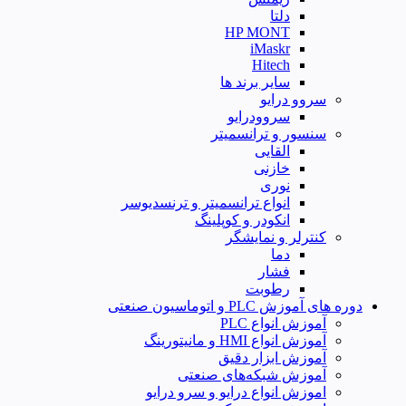
دلتا
HP MONT
iMaskr
Hitech
سایر برند ها
سروو درایو
سروودرایو
سنسور و ترانسمیتر
القایی
خازنی
نوری
انواع ترانسمیتر و ترنسدیوسر
انکودر و کوپلینگ
کنترلر و نمایشگر
دما
فشار
رطوبت
دوره های آموزش PLC و اتوماسیون صنعتی
آموزش انواع PLC
آموزش انواع HMI و مانیتورینگ
آموزش ابزار دقیق
آموزش شبکه‌های صنعتی
اموزش انواع درایو و سرو درایو