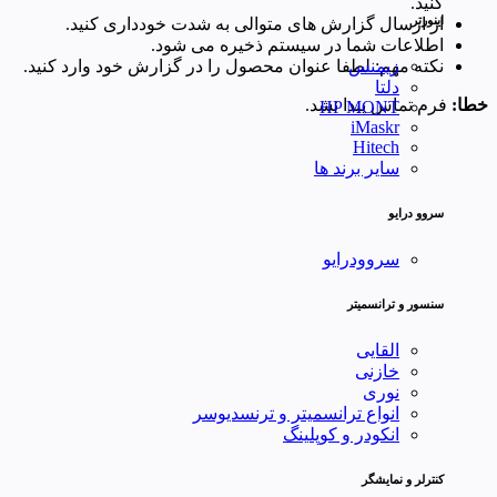
کنید.
اینورتر
از ارسال گزارش های متوالی به شدت خودداری کنید.
اطلاعات شما در سیستم ذخیره می شود.
نکته مهم: لطفا عنوان محصول را در گزارش خود وارد کنید.
زیمنس
دلتا
خطا:
فرم تماس پیدا نشد.
HP MONT
iMaskr
Hitech
سایر برند ها
سروو درایو
سروودرایو
سنسور و ترانسمیتر
القایی
خازنی
نوری
انواع ترانسمیتر و ترنسدیوسر
انکودر و کوپلینگ
کنترلر و نمایشگر