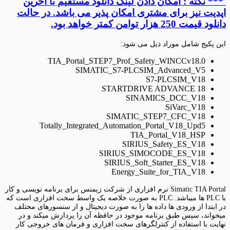
*** نکته : امکان دادن لینک دانلود مستقیم با آخرین
اپدیت نیز برای مشتری امکان پذیر می باشد. در حالت
دانلود قیمت 250 هزار توامن کمتر خواهد بود.
این پکیج شامل موراد ذیل می شود:
TIA_Portal_STEP7_Prof_Safety_WINCCv18.0
SIMATIC_S7-PLCSIM_Advanced_V5
S7-PLCSIM_V18
STARTDRIVE ADVANCE 18
SINAMICS_DCC_V18
SiVarc_V18
SIMATIC_STEP7_CFC_V18
Totally_Integrated_Automation_Portal_V18_Upd5
TIA_Portal_V18_HSP
SIRIUS_Safety_ES_V18
SIRIUS_SIMOCODE_ES_V18
SIRIUS_Soft_Starter_ES_V18
Energy_Suite_for_TIA_V18
Simatic TIA Portal نرم افزاری از شرکت زیمنس برای برنامه نویسی و کار
با PLC ها میباشد. PLC به صورت خلاصه یک واسط سخت افزاری است که
در ابتدا از ورودی ها داده ها را به صورت دیجیتال و از سنسورهای محتلف
میخواند، سپس طبق برنامه موجود در حافظه آن را پردازش میکند و در
نهایت با استفاده از کنترلگرهای سخت افزاری و فرمان های خروجی کار