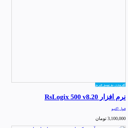
افزودن به سبد خرید
نرم افزار RsLogix 500 v8.20
فول اکتیو
3,100,000
تومان