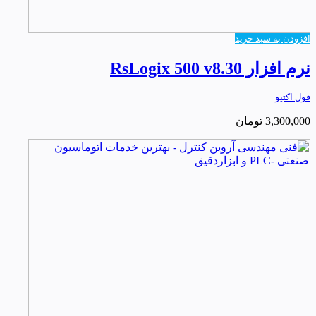
افزودن به سبد خرید
نرم افزار RsLogix 500 v8.30
فول اکتیو
3,300,000
تومان