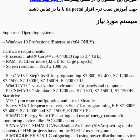
جهت آموزش نصب نرم افزار tia portal با ما در تماس باشید
سیستم مورد نیاز
Supported Operating systems:
– Windows 10 Professional/Enterprise (x64 ONLY)
Hardware requirements:
– Processor: Intel® Core™ i5-6440EQ (up to 3.4 GHz)
– RAM: 16 GB or more (32 GB for large projects)
– Screen resolution: 1920 x 1080 px
– Step7 V15.1 Step7 itself for programming S7-300, S7-400, S7-1200 and
S7-1500, S7-1500R, S7-1500H, ET200 CPU
– WinCC V15.1 visualization environment for panels and computer
– PLCSIM V15.1 simulator S7-1200 and S7-1500, S7-1500R, S7-1500H
Startdrive
– V15.1 processor configuration and use of Sinamics
– Safety V15.1 frequency converters Step7 for programming F F S7-300F,
S7-400F, S7-1200F and S7- 1500F, ET200F CPU
– SIMATIC Energy Suite CPU setting and use of energy consumption
monitoring devices like PAC3200 and other
– SiVArc V15.1 SIMATIC Visualization Architect (SiVArc) setting up the
contents of HMI projects based on the STEP 7 user program.
– SIMOCODE ES V15.1 Configuring and using power distribution devices