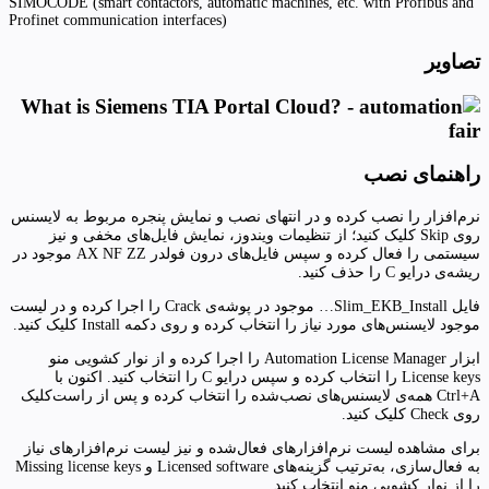
SIMOCODE (smart contactors, automatic machines, etc. with Profibus and
Profinet communication interfaces)
تصاویر
راهنمای نصب
نرم‌افزار را نصب کرده و در انتهای نصب و نمایش پنجره مربوط به لایسنس
روی Skip کلیک کنید؛ از تنظیمات ویندوز، نمایش فایل‌های مخفی و نیز
سیستمی را فعال کرده و سپس فایل‌های درون فولدر AX NF ZZ موجود در
ریشه‌ی درایو C را حذف کنید.
فایل Slim_EKB_Install… موجود در پوشه‌ی Crack را اجرا کرده و در لیست
موجود لایسنس‌های مورد نیاز را انتخاب کرده و روی دکمه Install کلیک کنید.
ابزار Automation License Manager را اجرا کرده و از نوار کشویی منو
License keys را انتخاب کرده و سپس درایو C را انتخاب کنید. اکنون با
Ctrl+A همه‌ی لایسنس‌های نصب‌شده را انتخاب کرده و پس از راست‌کلیک
روی Check کلیک کنید.
برای مشاهده لیست نرم‌افزارهای فعال‌شده و نیز لیست نرم‌افزارهای نیاز
به فعال‌سازی، به‌ترتیب گزینه‌های Licensed software و Missing license keys
را از نوار کشویی منو انتخاب کنید.