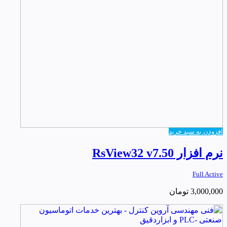
افزودن به سبد خرید
نرم افزار RsView32 v7.50
Full Active
3,000,000
تومان