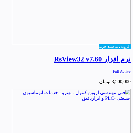
افزودن به سبد خرید
نرم افزار RsView32 v7.60
Full Active
3,500,000
تومان