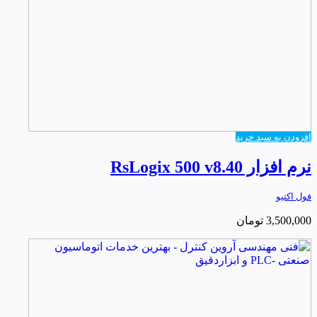
افزودن به سبد خرید
نرم افزار RsLogix 500 v8.40
فول اکتیو
3,500,000
تومان