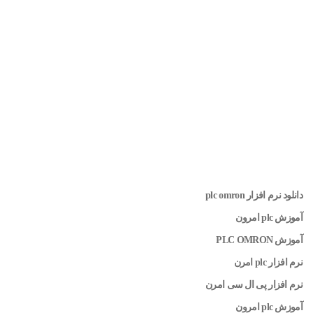
دانلود نرم افزار plc omron
آموزش plc امرون
آموزش PLC OMRON
نرم افزار plc امرن
نرم افزار پی ال سی امرن
آموزش plc امرون