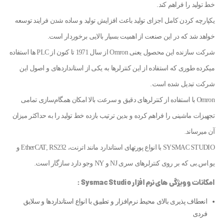
خط تولید را فراهم کند.
یکپارچه کردن کامل اجزای تولید باعث افزایش تولید و ساده شدن فرایند توسعه
خواهد شد که در این صنعت از اهمیت بسیار بالایی برخوردار است.
شرکت سازنده این محصول یعنی Omron از سال 1971 تا کنون از PLC ها استفاده
میکرده طوری که استفاده از این کنترلرها به یکی از استانداردهای و اصول این
شرکت تبدیل شده است.
Omron با استفاده از کنترلرهای دقیق و سرعت بالا امکان همگام‌سازی تمامی
تجهیزات ماشینی را فراهم کرده و بدین ترتیب بازده خط تولید را به حداکثر میزان
آن میرساند.
SYSMAC STUDIO با انواع پورتهای استاندارد مانند اترنت، EtherCAT, RS232 و
یو‌.اس.بی که بر روی کنترلرهای سری NJ و NY وجو دارد سازگار است.
امکانات و ویژگی های نرم افزار Sysmac Studio :
انعطاف پذیری بالای محیط نرم‌افزار و تطبیق با انواع استانداردها و سلایق
فردی