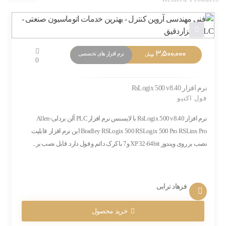
3,500,000
نرم افزار های تخصصی
تومان
0
نرم افزار RsLogix 500 v8.40
فول اکتیو
نرم افزار RsLogix 500 v8.40 با لایسنس نرم افزار PLC آلن بردلی-Allen
Bradley RSLogix 500 RSLogix 500 Pro RSLinx Pro این نرم افزار قابلیت
نصب بر روی ویندوز XP 32-64bit و7 با کرک دائم و فول دارد. قابل نصب بر...
فرهاد ترابی
خرید محصول