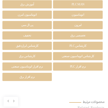
PLC MAN
آموزش برق
اتوماسیون
اتوماسیون امرن
امرون
پی ال سی
تخصصی برق
تخفیف
کارشناس PLC
کارشناس ابزاردقیق
کارشناس اتوماسیون صنعتی
کارشناس برق
نرم افزار PLC
نرم افزار اتوماسیون صنعتی
نرم افزار برق
›
‹
محصولات مرتبط
Related Products