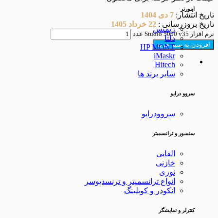
اینورتر
تاریخ انتشار:
7 دی 1404
تاریخ بروزرسانی :
22 خرداد 1405
زیمنس
نرم افزار Studio 5000 v35 عدد
دلتا
افزودن به سبد خرید
HP MONT
iMaskr
Hitech
سایر برند ها
سروو درایو
سروودرایو
سنسور و ترانسمیتر
القایی
خازنی
نوری
انواع ترانسمیتر و ترنسدیوسر
انکودر و کوپلینگ
کنترلر و نمایشگر