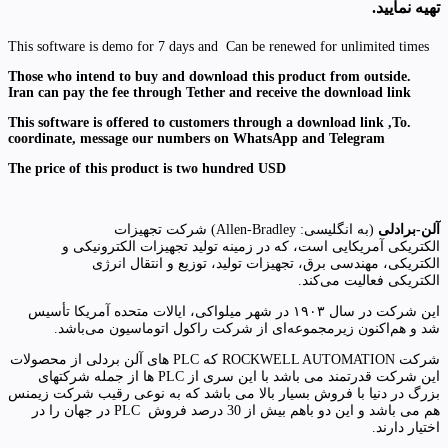
تهیه نمایید.
This software is demo for 7 days and Can be renewed for unlimited times
.Those who intend to buy and download this product from outside
Iran can pay the fee through Tether and receive the download link
To
.This software is offered to customers through a download link ,
coordinate, message our numbers on WhatsApp and Telegram
The price of this product is two hundred USD
آلن-برادلی
(به انگلیسی:
Allen-Bradley
) شرکت تجهیزات
الکتریکی آمریکایی است، که در زمینه تولید تجهیزات الکترونیکی و
الکتریکی، مهندسی برق، تجهیزات تولید، توزیع و انتقال انرژی
الکتریکی فعالیت می‌کند.
این شرکت در سال ۱۹۰۳ در شهر میلواکی، ایالات متحده آمریکا تأسیس
شد و هم‌اکنون زیرمجموعه‌ای از شرکت راکول اتوماسیون می‌باشد.
شرکت ROCKWELL AUTOMATION که PLC های آلن بردلی از محصولات
این شرکت قدرتمند می باشد با این سری از PLC ها از جمله شرکتهای
بزرگ در دنیا با فروش بسیار بالا می باشد که به نوعی رقیب شرکت زیمنس
هم می باشد و این دو باهم بیش از 30 درصد فروش PLC در جهان را در
اختیار دارند.