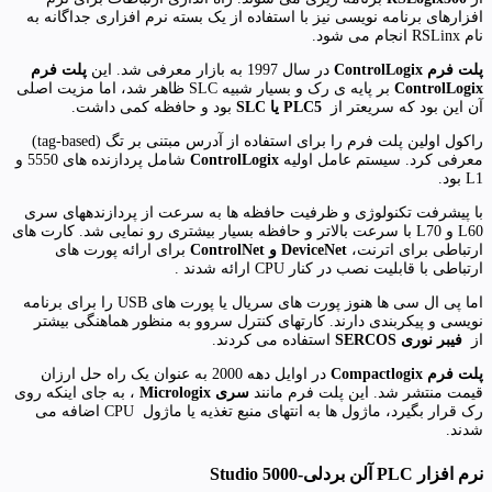
افزارهای برنامه نویسی نیز با استفاده از یک بسته نرم افزاری جداگانه به
نام RSLinx انجام می شود.
پلت فرم ControlLogix
در سال 1997 به بازار معرفی شد. این
پلت فرم
ControlLogix
بر پایه ی رک و بسیار شبیه SLC ظاهر شد، اما مزیت اصلی
آن این بود که سریعتر از
PLC5 یا SLC
بود و حافظه کمی داشت.
راکول اولین پلت فرم را برای استفاده از آدرس مبتنی بر تگ (tag-based)
معرفی کرد. سیستم عامل اولیه
ControlLogix
شامل پردازنده های 5550 و
L1 بود.
با پیشرفت تکنولوژی و ظرفیت حافظه ها به سرعت از پردازندههای سری
L60 و L70 با سرعت بالاتر و حافظه بسیار بیشتری رو نمایی شد. کارت های
ارتباطی برای اترنت،
DeviceNet و ControlNet
برای ارائه پورت های
ارتباطی با قابلیت نصب در کنار CPU ارائه شدند .
اما پی ال سی ها هنوز پورت های سریال یا پورت های USB را برای برنامه
نویسی و پیکربندی دارند. کارتهای کنترل سروو به منظور هماهنگی بیشتر
از
فیبر نوری SERCOS
استفاده می کردند.
پلت فرم Compactlogix
در اوایل دهه 2000 به عنوان یک راه حل ارزان
قیمت منتشر شد. این پلت فرم مانند
سری Micrologix
، به جای اینکه روی
رک قرار بگیرد، ماژول ها به انتهای منبع تغذیه یا ماژول CPU اضافه می
شدند.
نرم افزار PLC آلن بردلی-Studio 5000