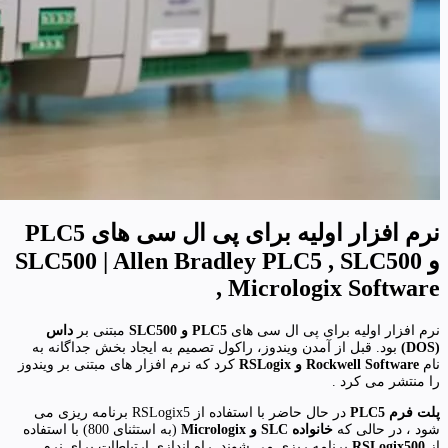
نرم افزار اولیه برای پی ال سی های PLC5
و SLC500 | Allen Bradley PLC5 , SLC500
, Micrologix Software
نرم افزار اولیه برای پی ال سی های
PLC5 و SLC500
مبتنی بر
داس
(DOS)
بود. قبل از آمدن ویندوز، راکول تصمیم به ایجاد بخش جداگانه به
نام
Rockwell Software و RSLogix
کرد که نرم افزار های مبتنی بر ویندوز
را منتشر می کرد .
پلت فرم PLC5
در حال حاضر با استفاده از RSLogix5 برنامه ریزی می
شود ، در حالی که
خانواده SLC و Micrologix
(به استثنای 800) با استفاده
از
RSLogix500
برنامه ریزی می شوند. راه اندازی ارتباطات برای نرم