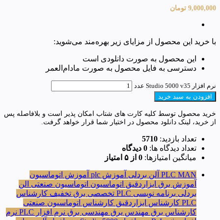
9,000,000
تومان
با خرید این محصول از مزایای زیر بهره‌مند می‌شوید:
این محصول به صورت دانلودی است
دسترسی به فایل محصول به صورت مادام‌العمر
نرم افزار Studio 5000 v35 عدد
افزودن به سبد خرید
خرید محصول توسط کلیه کارت های شتاب امکان پذیر است و بلافاصله پس
از خرید، لینک دانلود محصول در اختیار شما قرار خواهد گرفت.
تعداد بازدید:
5710
تعداد دیدگاه ها:
0 دیدگاه
میانگین امتیازها:
0 از ۵ امتیاز
PLC MAN
آلن بردلی
آموزش plc
آموزش اتوماسیون
آموزش برق
ابزاردقیق
اتوماسیون
اتوماسیون صنعتی
الن
بردلی
برنامه نویسی PLC
تخصصی برق
تخفیف
کارشناس
PLC
کارشناس ابزاردقیق
کارشناس اتوماسیون صنعتی
کارشناس برق
مهندس یرق
مهندسی برق
نرم افزار PLC
نرم