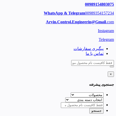
00989154803075
WhatsApp & Telegram
00989354157234
Arvin.Control.Engineerin@Gmail
.com
Instagram
Telegram
پیگیری سفارشات
تماس با ما
×
جستجوی پیشرفته