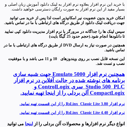
با خرید این نرم افزار بعلاوه نرم افزار به لینک دانلود آموزش زبان اصلی و
بسیار مفید از این نرم افزار به صورت رایگان دسترسی خواهید داشت.
امکان خرید بدون عضویت نیر امکانپذیر است لذا پس از خرید می توانید
جهت دریافت لینک دانلود از طریق درگاه های ارتباطی با ما در تماس باشید.
سپس لینک ها را جداگانه در مرورگر یا نرم افزار مدیریت دانلود کپی نمایید
تا دانلودها انجام شود.(حجم حدود 25 گیگا بایت)
همچنین در صورت نیاز به ارسال
DVD
از طریق درگاه های ارتباطی با ما در
تماس باشید
.
این نسخه قابل نصب بر روی ویندوزهای 10 و 11
می باشد و با موفقیت
نصب و تست شد.
همچنین نرم افزار Emulato 5000 جهت شبیه سازی
برنامه های نوشته شده در حالت آفلاین در نرم افزار
Studio 500 PLC سری ControlLogix و
CompactLogix آلن بردلی را از اینجا تهیه نمایید.
نرم افزار RsLinx Classic Lite 3.80 را از این قسمت تهیه نمایید.
نرم افزار RsLinx Classic Lite 4.40 را از این قسمت تهیه نمایید.
انواع دیگر نرم افزارها و محصولات آلن بردلی را از
اینجا
می توانید