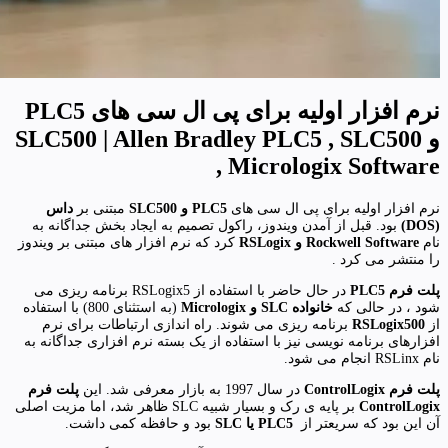
نرم افزار اولیه برای پی ال سی های PLC5
و SLC500 | Allen Bradley PLC5 , SLC500
, Micrologix Software
نرم افزار اولیه برای پی ال سی های
PLC5 و SLC500
مبتنی بر
داس
(DOS)
بود. قبل از آمدن ویندوز، راکول تصمیم به ایجاد بخش جداگانه به
نام
Rockwell Software و RSLogix
کرد که نرم افزار های مبتنی بر ویندوز
را منتشر می کرد .
پلت فرم PLC5
در حال حاضر با استفاده از RSLogix5 برنامه ریزی می
شود ، در حالی که
خانواده SLC و Micrologix
(به استثنای 800) با استفاده
از
RSLogix500
برنامه ریزی می شوند. راه اندازی ارتباطات برای نرم
افزارهای برنامه نویسی نیز با استفاده از یک بسته نرم افزاری جداگانه به
نام RSLinx انجام می شود.
پلت فرم ControlLogix
در سال 1997 به بازار معرفی شد. این
پلت فرم
ControlLogix
بر پایه ی رک و بسیار شبیه SLC ظاهر شد، اما مزیت اصلی
آن این بود که سریعتر از
PLC5 یا SLC
بود و حافظه کمی داشت.