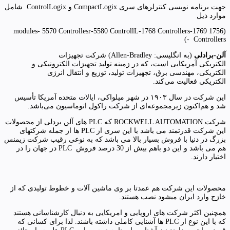
جهت برنامه نویسی کنترلرهای سری CompactLogix و ControlLogix شامل
موارد ذیل
(1756 modules- 5570 Controllesr-5580 ControllL-1768 Controllers-1769
Controllers -)
آلن-برادلی
(به انگلیسی:
Allen-Bradley
) شرکت تجهیزات
الکتریکی آمریکایی است، که در زمینه تولید تجهیزات الکترونیکی و
الکتریکی، مهندسی برق، تجهیزات تولید، توزیع و انتقال انرژی
الکتریکی فعالیت می‌کند.
این شرکت در سال ۱۹۰۳ در شهر میلواکی، ایالات متحده آمریکا تأسیس
شد و هم‌اکنون زیرمجموعه‌ای از شرکت راکول اتوماسیون می‌باشد.
شرکت ROCKWELL AUTOMATION که PLC های آلن بردلی از محصولات
این شرکت قدرتمند می باشد با این سری از PLC ها از جمله شرکتهای
بزرگ در دنیا با فروش بسیار بالا می باشد که به نوعی رقیب شرکت زیمنس
هم می باشد و این دو باهم بیش از 30 درصد فروش PLC در جهان را در
اختیار دارند.
محصولات این شرکت هم عمدتا بر وی ماشین آلات و خطوط تولیدی که از
خازج وارد ایران میشود نصب هستند.
همچنین اکثر شرکت های اروپایی و امریکایی به دنبال کارشناسانی هستند
که با این نوع از PLC ها آشنایی کاملی داشته باشند. لذا برای کسانی که