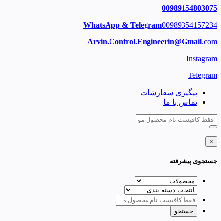
00989154803075
WhatsApp & Telegram
00989354157234
Arvin.Control.Engineerin@Gmail
.com
Instagram
Telegram
پیگیری سفارشات
تماس با ما
×
جستجوی پیشرفته