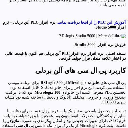
قصد مهاجرت دارند نیز آشنایی با برنامه نویسی این PLC هل بسیار حائز
اهمیت می باشد.
آموزش این PLC را از اینجا دریافت نمایید.
نرم افزار PLC آلن بردلی – نرم
افزار Studio 5000
فروش نرم افزار Studio 5000
نسخه اصلی نرم افزار نرم افزار PLC آلن بردلی هم اکنون با قیمت عالی
در اختیار علاقه مندان قرار خواهد گرفت.
کاربرد پی ال سی های آلن بردلی
پی ال سی های
خانواده Micrologix
از
RSLogix 500
برای برنامه نویسی
استفاده می کردند. این نرم افزار برای خانواده SLC قابل استفاده بود.
نخستین PLC معرفی کننده این خانواده
Micrologix 100
بود که با ترکیب
چندنوع ورودی و خروجی مختلف (آنالوگ و دیجیتال) ساخته شده بود مشابه
سری SLC500.
تولید این محصول پاسخی به نیاز یک پلت فرم ارزان قیمت برای رقابت با
سایر تولیدکنندگان محصولات اتوماسیون بود. همچنین با وجودشباهت به پلت
فرم SLC، دارای تغییرات جدیدتر بود و امکان پیکربندی به صورت
ماژولار
را
داشت. پلت فرم Micrologix از یک رک برای نگه داشتن
پی ال سی
استفاده