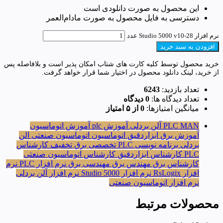
این محصول به صورت دانلودی است
دسترسی به فایل محصول به صورت مادام‌العمر
نرم افزار Studio 5000 v10-28 عدد
افزودن به سبد خرید
خرید محصول توسط کلیه کارت های شتاب امکان پذیر است و بلافاصله پس
از خرید، لینک دانلود محصول در اختیار شما قرار خواهد گرفت.
تعداد بازدید:
6243
تعداد دیدگاه ها:
0 دیدگاه
میانگین امتیازها:
0 از ۵ امتیاز
PLC MAN
آلن بردلی
آموزش plc
آموزش اتوماسیون
آموزش برق
ابزاردقیق
اتوماسیون
اتوماسیون صنعتی
الن
بردلی
برنامه نویسی PLC
تخصصی برق
تخفیف
کارشناس
PLC
کارشناس ابزاردقیق
کارشناس اتوماسیون صنعتی
کارشناس برق
مهندس یرق
مهندسی برق
نرم افزار PLC
نرم
افزار RsLogix
نرم افزار Studio 5000
نرم افزار آلن بردلی
نرم افزار اتوماسیون صنعتی
محصولات مرتبط