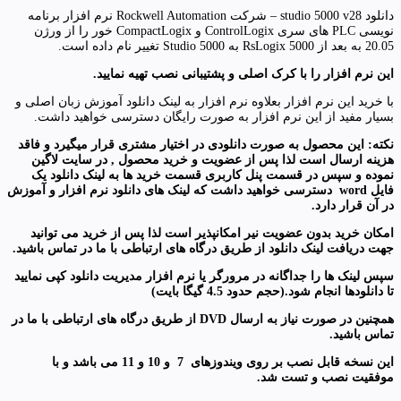
دانلود studio 5000 v28 – شرکت Rockwell Automation نرم افزار برنامه
نویسی PLC های سری ControlLogix و CompactLogix خور را از ورژن
20.05 به بعد از RsLogix 5000 به Studio 5000 تغییر نام داده است.
این نرم افزار را با کرک اصلی و پشتیبانی نصب تهیه نمایید.
با خرید این نرم افزار بعلاوه نرم افزار به لینک دانلود آموزش زبان اصلی و
بسیار مفید از این نرم افزار به صورت رایگان دسترسی خواهید داشت.
نکته: این محصول به صورت دانلودی در اختیار مشتری قرار میگیرد و فاقد
هزینه ارسال است لذا پس از عضویت و خرید محصول , در سایت لاگین
نموده و سپس در قسمت پنل کاربری قسمت خرید ها به لینک دانلود یک
فایل
word
دسترسی خواهید داشت که لینک های دانلود نرم افزار و آموزش
در آن قرار دارد
.
امکان خرید بدون عضویت نیر امکانپذیر است لذا پس از خرید می توانید
جهت دریافت لینک دانلود از طریق درگاه های ارتباطی با ما در تماس باشید.
سپس لینک ها را جداگانه در مرورگر یا نرم افزار مدیریت دانلود کپی نمایید
تا دانلودها انجام شود.(حجم حدود 4.5 گیگا بایت)
همچنین در صورت نیاز به ارسال
DVD
از طریق درگاه های ارتباطی با ما در
تماس باشید
.
این نسخه قابل نصب بر روی ویندوزهای 7 و 10 و 11
می باشد و با
موفقیت نصب و تست شد.