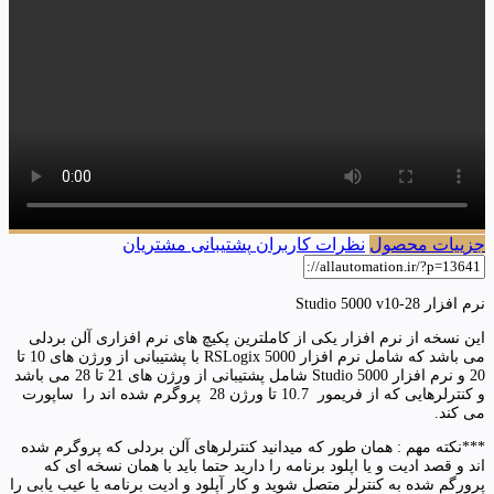
جزییات محصول
نظرات کاربران
پشتیبانی مشتریان
نرم افزار Studio 5000 v10-28
این نسخه از نرم افزار یکی از کاملترین پکیچ های نرم افزاری آلن بردلی
می باشد که شامل نرم افزار RSLogix 5000 با پشتیبانی از ورژن های 10 تا
20 و نرم افزار Studio 5000 شامل پشتیبانی از ورژن های 21 تا 28 می باشد
و کنترلرهایی که از فریمور 10.7 تا ورژن 28 پروگرم شده اند را ساپورت
می کند.
***نکته مهم : همان طور که میدانید کنترلرهای آلن بردلی که پروگرم شده
اند و قصد ادیت و یا اپلود برنامه را دارید حتما باید با همان نسخه ای که
پرورگم شده به کنترلر متصل شوید و کار آپلود و ادیت برنامه یا عیب یابی را