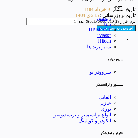
اینورتر
تاریخ انتشار:
9 خرداد 1404
تاریخ بروزرسانی :
15 دی 1404
زیمنس
نرم افزار Studio 5000 v10-28 عدد
دلتا
افزودن به سبد خرید
HP MONT
iMaskr
Hitech
سایر برند ها
سروو درایو
سروودرایو
سنسور و ترانسمیتر
القایی
خازنی
نوری
انواع ترانسمیتر و ترنسدیوسر
انکودر و کوپلینگ
کنترلر و نمایشگر