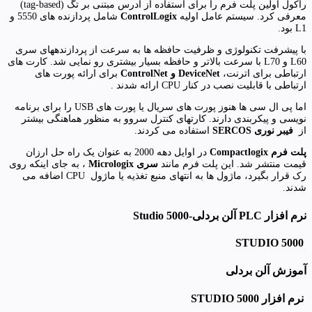
راکول اولین پلت فرم را برای استفاده از آدرس مبتنی بر تگ (tag-based)
معرفی کرد. سیستم عامل اولیه
ControlLogix
شامل پردازنده های 5550 و
L1 بود.
با پیشرفت تکنولوژی و ظرفیت حافظه ها به سرعت از پردازندههای سری
L60 و L70 با سرعت بالاتر و حافظه بسیار بیشتری رو نمایی شد. کارت های
ارتباطی برای اترنت،
DeviceNet و ControlNet
برای ارائه پورت های
ارتباطی با قابلیت نصب در کنار CPU ارائه شدند .
اما پی ال سی ها هنوز پورت های سریال یا پورت های USB را برای برنامه
نویسی و پیکربندی دارند. کارتهای کنترل سروو به منظور هماهنگی بیشتر
از
فیبر نوری SERCOS
استفاده می کردند.
پلت فرم Compactlogix
در اوایل دهه 2000 به عنوان یک راه حل ارزان
قیمت منتشر شد. این پلت فرم مانند
سری Micrologix
، به جای اینکه روی
رک قرار بگیرد، ماژول ها به انتهای منبع تغذیه یا ماژول CPU اضافه می
شدند.
نرم افزار PLC آلن بردلی-Studio 5000
5000 STUDIO
آموزش آلن بردلی
نرم افزار STUDIO 5000