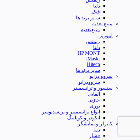
دلتا
فتک
سایر برند ها
منبع تغذیه
منبع‌تغذیه
اینورتر
زیمنس
دلتا
HP MONT
iMaskr
Hitech
سایر برند ها
سروو درایو
سروودرایو
سنسور و ترانسمیتر
القایی
خازنی
نوری
انواع ترانسمیتر و ترنسدیوسر
انکودر و کوپلینگ
کنترلر و نمایشگر
دما
فشار