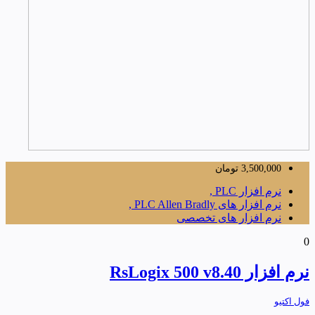
3,500,000
تومان
نرم افزار PLC ,
نرم افزار های PLC Allen Bradly ,
نرم افزار های تخصصی
0
نرم افزار RsLogix 500 v8.40
فول اکتیو