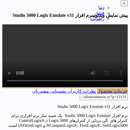
×
دما
فشار
پیش نمایش ویدئویینرم افزار Studio 5000 Logix Emulate v31
رطوبت
جزییات محصول
نظرات کاربران
پشتیبانی مشتریان
نرم افزار Studio 5000 Logix Emulate v31
نرم افزار Studio 5000 Logix Emulate یک شبیه ساز نرم افزاری برای
کنترلر های آلن بردلی از کنترلرهای Logix 5000 (ControlLogix®،
CompactLogix®، FlexLogix®، SoftLogix5800® و DriveLogix®) است.