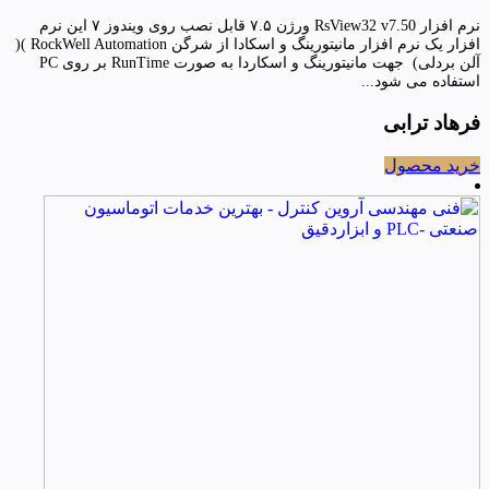
نرم افزار RsView32 v7.50 ورژن ۷.۵ قابل نصب روی ویندوز ۷ این نرم
افزار یک نرم افزار مانیتورینگ و اسکادا از شرگن RockWell Automation )(
آلن بردلی) جهت مانیتورینگ و اسکاردا به صورت RunTime بر روی PC
استفاده می شود...
فرهاد ترابی
خرید محصول