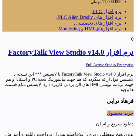
11,000,000
تومان
نرم افزار PLC ,
نرم افزار های PLC Allen Bradly ,
نرم افزار های تخصصی ,
نرم افزارهای HMI و Monitoring
0
نرم افزار FactoryTalk View Studio v14.0
Full Active Studio Enterprise
نرم افزار FactoryTalk View Studio v14.0 با لایسنس *** این نسخه با
لایسنس فول ارائه میگردد که هم جهت مانیتورینگ تحت PC و اسکادا و هم
جهت برنامه نویسی HMI های الن بردلی کاربرد دارد. لایسنس تمام قسمت
ها وجود...
فرهاد ترابی
خرید محصول
دانلود سریع و آسان
بدون هیچ معطلی دوره را بلافاصله پس از پرداخت دانلود و آموزش