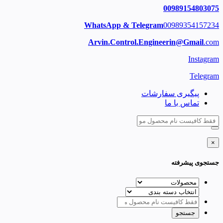
00989154803075
WhatsApp & Telegram
00989354157234
Arvin.Control.Engineerin@Gmail
.com
Instagram
Telegram
پیگیری سفارشات
تماس با ما
×
جستجوی پیشرفته