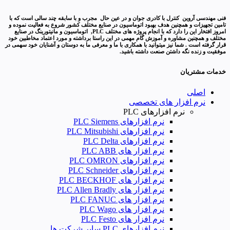
فنی مهندسی آروین کنترل با کادری جوان و در عین حال مجرب و با سابقه چند سالی است که با
تامین تجهیزات و همچنین هدف بهبود اتوماسیون در صنایع مختلف کشور شروع به فعالیت نموده و
امروز افتخار این را دارد که با انجام پروژه های مختلف PLC, اتوماسیون و مانیتورینگ در صنایع
مختلف و همچنین مشاوره و آموزش گام مهمی در این راستا برداشته و مورد اعتماد مخاطبین خود
قرار گرفته است . شما نیز میتوانید با همکاری با ما و معرفی ما به دوستان و آشنایان خود سهمی در
موفقیت و زنده نگه داشتن صنعت داشته باشید.
خدمات مشتریان
اصلی
نرم افزار های تخصصی
نرم افزارهای PLC
نرم افزارهای PLC Siemens
نرم افزارهای PLC Mitsubishi
نرم‌ افزارهای PLC Delta
نرم افزار های PLC ABB
نرم افزارهای PLC OMRON
نرم افزارهای PLC Schneider
نرم افزار های PLC BECKHOF
نرم افزار های PLC Allen Bradly
نرم افزار های PLC FANUC
نرم افزار های PLC Wago
نرم افزار های PLC Festo
نرم افزارهای PLC سایر شرکت ها