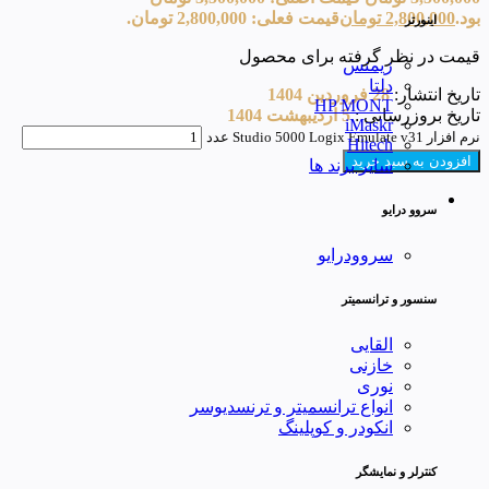
بود.
2,800,000
تومان
قیمت فعلی: 2,800,000 تومان.
اینورتر
قیمت در نظر گرفته برای محصول
زیمنس
دلتا
تاریخ انتشار:
28 فروردین 1404
HP MONT
تاریخ بروزرسانی :
5 اردیبهشت 1404
iMaskr
نرم افزار Studio 5000 Logix Emulate v31 عدد
Hitech
افزودن به سبد خرید
سایر برند ها
سروو درایو
سروودرایو
سنسور و ترانسمیتر
القایی
خازنی
نوری
انواع ترانسمیتر و ترنسدیوسر
انکودر و کوپلینگ
کنترلر و نمایشگر