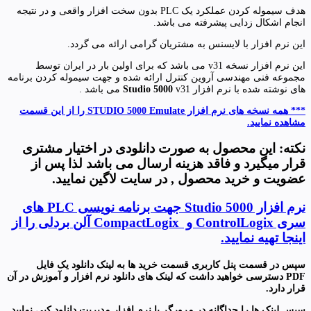
هدف سیموله کردن عملکرد یک PLC بدون سخت افزار واقعی و در نتیجه
انجام اشکال زدایی پیشرفته می باشد.
این نرم افزار با لایسنس به مشتریان گرامی ارائه می گردد.
این نرم افزار نسخه v31 می باشد که برای اولین بار در ایران توسط
مجموعه فنی مهندسی آروین کنترل ارائه شده و جهت سیموله کردن برنامه
های نوشته شده با نرم افزار
v31 می باشد .
Studio 5000
*** همه نسخه های نرم افزار STUDIO 5000 Emulate را از این قسمت
مشاهده نمایید.
نکته: این محصول به صورت دانلودی در اختیار مشتری
قرار میگیرد
و فاقد هزینه ارسال می باشد لذا پس از
عضویت و خرید محصول , در سایت لاگین نمایید.
نرم افزار Studio 5000 جهت برنامه نویسی PLC های
سری ControlLogix و CompactLogix آلن بردلی را از
اینجا تهیه نمایید.
سپس در قسمت پنل کاربری قسمت خرید ها به لینک دانلود یک فایل
PDF
دسترسی خواهید داشت که لینک های دانلود نرم افزار و آموزش در آن
قرار دارد
.
سپس لینک ها را جداگانه در مرورگر یا نرم افزار مدیریت دانلود کپی نمایید