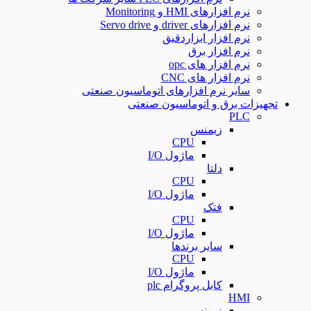
نرم افزارهای HMI و Monitoring
نرم افزارهای driver و Servo drive
نرم افزار ابزاردقیق
نرم افزار برق
نرم افزار های opc
نرم افزار های CNC
سایر نرم افزارهای اتوماسیون صنعتی
تجهیزات برق و اتوماسیون صنعتی
PLC
زیمنس
CPU
ماژول I/O
دلتا
CPU
ماژول I/O
فتک
CPU
ماژول I/O
سایر برندها
CPU
ماژول I/O
کابل پروگرام plc
HMI
زیمنس