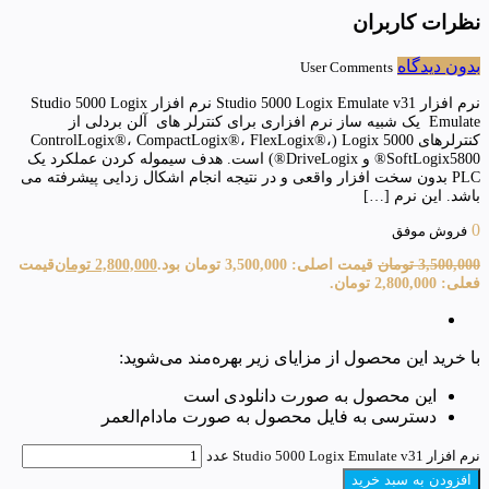
نظرات کاربران
بدون دیدگاه
User Comments
نرم افزار Studio 5000 Logix Emulate v31 نرم افزار Studio 5000 Logix
Emulate یک شبیه ساز نرم افزاری برای کنترلر های آلن بردلی از
کنترلرهای Logix 5000 (ControlLogix®، CompactLogix®، FlexLogix®،
SoftLogix5800® و DriveLogix®) است. هدف سیموله کردن عملکرد یک
PLC بدون سخت افزار واقعی و در نتیجه انجام اشکال زدایی پیشرفته می
باشد. این نرم […]
0
فروش موفق
3,500,000
تومان
قیمت اصلی: 3,500,000 تومان بود.
2,800,000
تومان
قیمت
فعلی: 2,800,000 تومان.
با خرید این محصول از مزایای زیر بهره‌مند می‌شوید:
این محصول به صورت دانلودی است
دسترسی به فایل محصول به صورت مادام‌العمر
نرم افزار Studio 5000 Logix Emulate v31 عدد
افزودن به سبد خرید