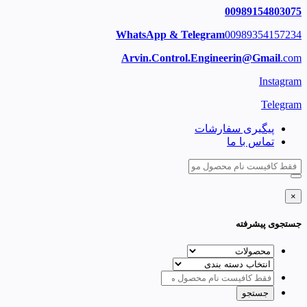
00989154803075
WhatsApp & Telegram
00989354157234
Arvin.Control.Engineerin@Gmail
.com
Instagram
Telegram
پیگیری سفارشات
تماس با ما
×
جستجوی پیشرفته