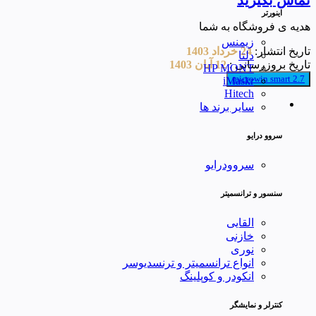
تماس بگیرید
اینورتر
هدیه ی فروشگاه به شما
زیمنس
تاریخ انتشار:
24 خرداد 1403
دلتا
تاریخ بروزرسانی :
12 آبان 1403
HP MONT
microwin smart 2.7
iMaskr
Hitech
سایر برند ها
سروو درایو
سروودرایو
سنسور و ترانسمیتر
القایی
خازنی
نوری
انواع ترانسمیتر و ترنسدیوسر
انکودر و کوپلینگ
کنترلر و نمایشگر