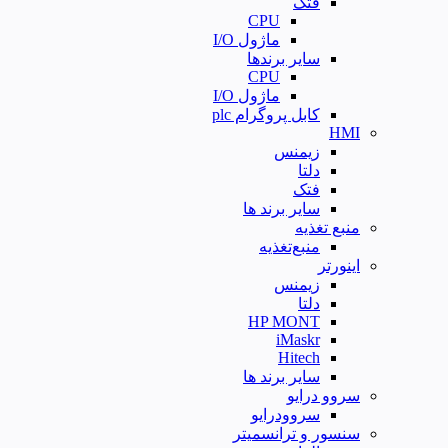
فتک
CPU
ماژول I/O
سایر برندها
CPU
ماژول I/O
کابل پروگرام plc
HMI
زیمنس
دلتا
فتک
سایر برند ها
منبع تغذیه
منبع‌تغذیه
اینورتر
زیمنس
دلتا
HP MONT
iMaskr
Hitech
سایر برند ها
سروو درایو
سروودرایو
سنسور و ترانسمیتر