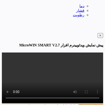
دما
فشار
رطوبت
×
پیش نمایش ویدئویینرم افزار MicroWIN SMART V2.7