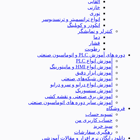
القایی
خازنی
نوری
انواع ترانسمیتر و ترنسدیوسر
انکودر و کوپلینگ
کنترلر و نمایشگر
دما
فشار
رطوبت
دوره های آموزش PLC و اتوماسیون صنعتی
آموزش انواع PLC
آموزش انواع HMI و مانیتورینگ
آموزش ابزار دقیق
آموزش شبکه‌های صنعتی
اموزش انواع درایو و سرو درایو
اموزش سنسوریک
اموزش برق صنعتی و نقشه کشی
اموزش سایر دوره های اتوماسیون صنعتی
فروشگاه
تسویه حساب
حساب کاربری من
سبد خرید
رهگیری سفارشات
دانلود رایگان نرم افزار و مقالات آموزشی