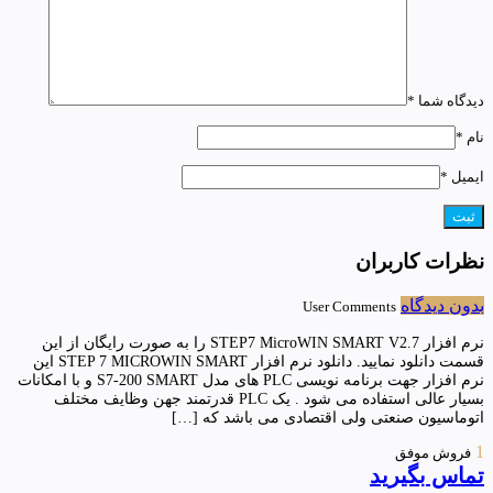
دیدگاه شما
*
نام
*
ایمیل
*
نظرات کاربران
بدون دیدگاه
User Comments
نرم افزار STEP7 MicroWIN SMART V2.7 را به صورت رایگان از این
قسمت دانلود نمایید. دانلود نرم افزار STEP 7 MICROWIN SMART این
نرم افزار جهت برنامه نویسی PLC های مدل S7-200 SMART و با امکانات
بسیار عالی استفاده می شود . یک PLC قدرتمند جهن وظایف مختلف
اتوماسیون صنعتی ولی اقتصادی می باشد که […]
1
فروش موفق
تماس بگیرید