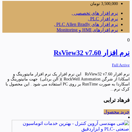
3,500,000
تومان
نرم افزار های تخصصی ,
نرم افزار PLC ,
نرم افزار های PLC Allen Bradly ,
نرم افزارهای HMI و Monitoring
0
نرم افزار RsView32 v7.60
Full Active
نرم افزار RsView32 v7.60 این نرم افزار یک نرم افزار مانیتورینگ و
اسکادا از شرگن RockWell Automation )( آلن بردلی) جهت مانیتورینگ و
اسکاردا به صورت RunTime بر روی PC استفاده می شود . این محصول با
کرک نرم...
فرهاد ترابی
خرید محصول