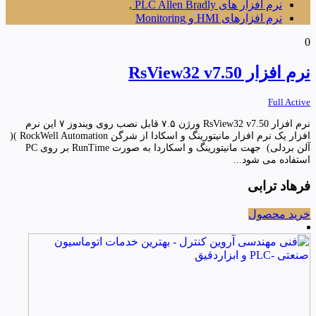
نرم افزار های PLC Allen Bradly ,
نرم افزارهای HMI و Monitoring
0
نرم افزار RsView32 v7.50
Full Active
نرم افزار RsView32 v7.50 ورژن ۷.۵ قابل نصب روی ویندوز ۷ این نرم
افزار یک نرم افزار مانیتورینگ و اسکادا از شرگن RockWell Automation )(
آلن بردلی) جهت مانیتورینگ و اسکاردا به صورت RunTime بر روی PC
استفاده می شود...
فرهاد ترابی
خرید محصول