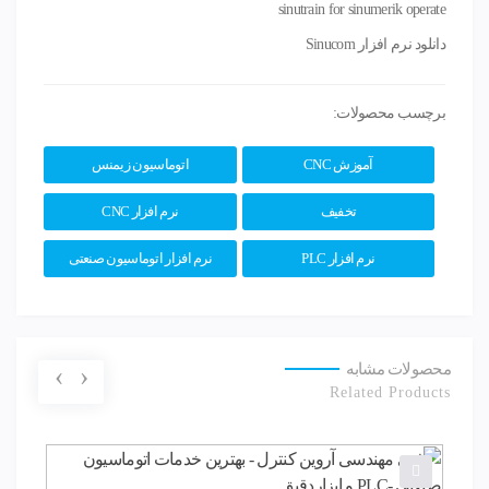
sinutrain for sinumerik operate
دانلود نرم افزار Sinucom
برچسب محصولات:
آموزش CNC
اتوماسیون زیمنس
تخفیف
نرم افزار CNC
نرم افزار PLC
نرم افزار اتوماسیون صنعتی
محصولات مشابه
‹
›
Related Products