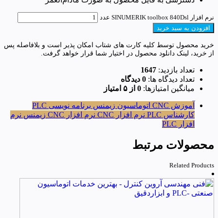
نرم افزار SINUMERIK toolbox 840Dsl عدد
افزودن به سبد خرید
خرید محصول توسط کلیه کارت های شتاب امکان پذیر است و بلافاصله پس
از خرید، لینک دانلود محصول در اختیار شما قرار خواهد گرفت.
تعداد بازدید:
1647
تعداد دیدگاه ها:
0 دیدگاه
میانگین امتیازها:
0 از ۵ امتیاز
آموزش CNC
اتوماسیون زیمنس
برنامه نویسی PLC
کارشناس PLC
نرم افزار CNC
نرم افزار CNC زیمنس
نرم
افزار PLC
محصولات مرتبط
Related Products