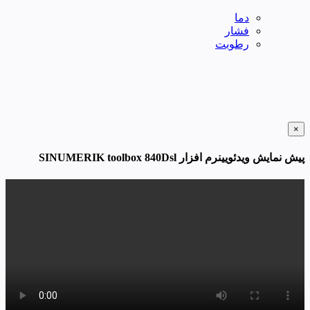
دما
فشار
رطوبت
×
پیش نمایش ویدئویینرم افزار SINUMERIK toolbox 840Dsl