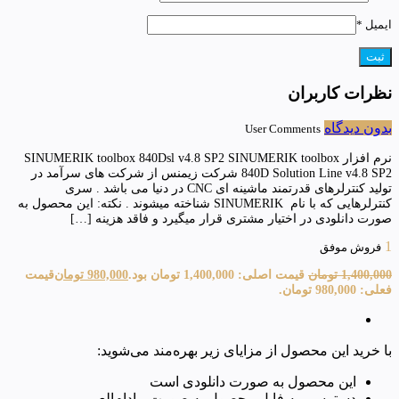
ایمیل
*
نظرات کاربران
بدون دیدگاه
User Comments
نرم افزار SINUMERIK toolbox 840Dsl v4.8 SP2 SINUMERIK toolbox
840D Solution Line v4.8 SP2 شرکت زیمنس از شرکت های سرآمد در
تولید کنترلرهای قدرتمند ماشینه ای CNC در دنیا می باشد . سری
کنترلرهایی که با نام SINUMERIK شناخته میشوند . نکته: این محصول به
صورت دانلودی در اختیار مشتری قرار میگیرد و فاقد هزینه […]
1
فروش موفق
1,400,000
تومان
قیمت اصلی: 1,400,000 تومان بود.
980,000
تومان
قیمت
فعلی: 980,000 تومان.
با خرید این محصول از مزایای زیر بهره‌مند می‌شوید:
این محصول به صورت دانلودی است
دسترسی به فایل محصول به صورت مادام‌العمر