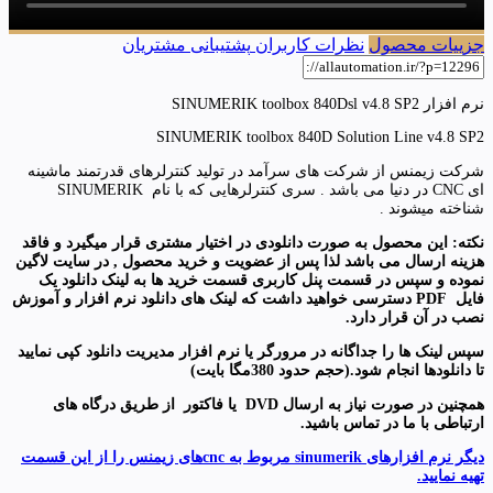
جزییات محصول
نظرات کاربران
پشتیبانی مشتریان
نرم افزار SINUMERIK toolbox 840Dsl v4.8 SP2
SINUMERIK toolbox 840D Solution Line v4.8 SP2
شرکت زیمنس از شرکت های سرآمد در تولید کنترلرهای قدرتمند ماشینه
ای CNC در دنیا می باشد . سری کنترلرهایی که با نام SINUMERIK
شناخته میشوند .
نکته: این محصول به صورت دانلودی در اختیار مشتری قرار میگیرد و فاقد
هزینه ارسال می باشد لذا پس از عضویت و خرید محصول , در سایت لاگین
نموده و سپس در قسمت پنل کاربری قسمت خرید ها به لینک دانلود یک
فایل
PDF
دسترسی خواهید داشت که لینک های دانلود نرم افزار و آموزش
نصب در آن قرار دارد
.
سپس لینک ها را جداگانه در مرورگر یا نرم افزار مدیریت دانلود کپی نمایید
تا دانلودها انجام شود.(حجم حدود 380مگا بایت)
همچنین در صورت نیاز به ارسال
DVD
یا فاکتور
از طریق درگاه های
ارتباطی با ما در تماس باشید
.
دیگر نرم افزارهای sinumerik مربوط به cncهای زیمنس را از این قسمت
تهیه نمایید.