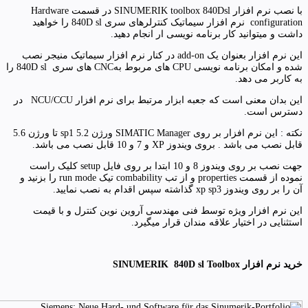
با نصب نرم افزار SINUMERIK toolbox 840Dsl در قسمت Hardware
configuration نرم افزار سیماتیک کنترلرهای سری 840D sl را خواهید
داشت و میتوانید کار برنامه نویسی ار انجام دهید.
این نرم افزار بعنوان یک add-on در کنار نرم افزار سیماتیک منیجر نصب
شده و امکان برنامه نویسی CPU های مربوط بهCNC های سری 840D sl را
به کاربر می دهد.
این بدان معنی است که جعبه ابزار مرتبط برای نرم افزار NCU/CCU در
دسترس است.
نکته : این نرم افزار بر روی SIMATIC Manager ورژن 5.2 sp1 تا ورژن 5.6
قابل نصب می باشد . بروی ویندوز XP و 7 و 10 قابل نصب می باشد.
جهت نصب بر روی ویندوز 8 و 10 ابتدا بر روی فایل setup کلیک راست
نموده از قسمت properties و از تب combability تیک run mode را بزنید و
آن را بر روی ویندوز xp sp3 گذاشته سپس اقدام به نصب نمایید.
این نرم افزار ویژه توسط فنی مهندسی آروین نوین کنترل و با قیمت
استثنایی در اختیار علاقه مندان قرار میگیرد.
خرید نرم افزار SINUMERIK 840D sl Toolbox