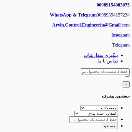
00989154803075
WhatsApp & Telegram
00989354157234
Arvin.Control.Engineerin@Gmail
.com
Instagram
Telegram
پیگیری سفارشات
تماس با ما
×
جستجوی پیشرفته