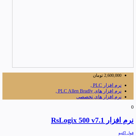
2,600,000
تومان
نرم افزار PLC ,
نرم افزار های PLC Allen Bradly ,
نرم افزار های تخصصی
0
نرم افزار RsLogix 500 v7.1
فول اکتیو