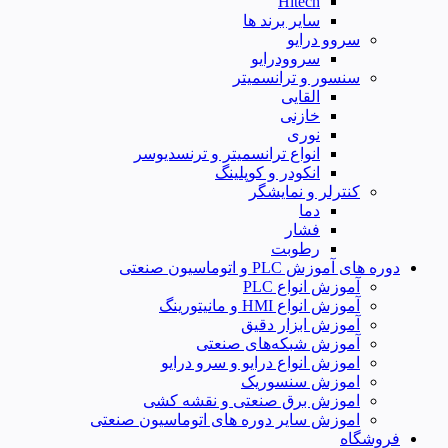
Hitech
سایر برند ها
سروو درایو
سروودرایو
سنسور و ترانسمیتر
القایی
خازنی
نوری
انواع ترانسمیتر و ترنسدیوسر
انکودر و کوپلینگ
کنترلر و نمایشگر
دما
فشار
رطوبت
دوره های آموزش PLC و اتوماسیون صنعتی
آموزش انواع PLC
آموزش انواع HMI و مانیتورینگ
آموزش ابزار دقیق
آموزش شبکه‌های صنعتی
اموزش انواع درایو و سرو درایو
اموزش سنسوریک
اموزش برق صنعتی و نقشه کشی
اموزش سایر دوره های اتوماسیون صنعتی
فروشگاه