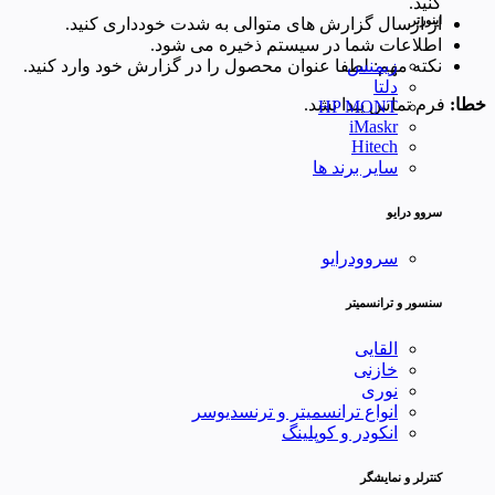
کنید.
اینورتر
از ارسال گزارش های متوالی به شدت خودداری کنید.
اطلاعات شما در سیستم ذخیره می شود.
نکته مهم: لطفا عنوان محصول را در گزارش خود وارد کنید.
زیمنس
دلتا
خطا:
فرم تماس پیدا نشد.
HP MONT
iMaskr
Hitech
سایر برند ها
سروو درایو
سروودرایو
سنسور و ترانسمیتر
القایی
خازنی
نوری
انواع ترانسمیتر و ترنسدیوسر
انکودر و کوپلینگ
کنترلر و نمایشگر