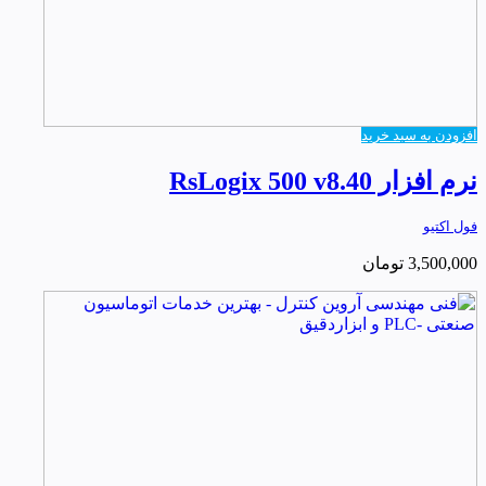
افزودن به سبد خرید
نرم افزار RsLogix 500 v8.40
فول اکتیو
3,500,000
تومان