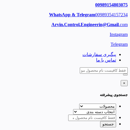
00989154803075
WhatsApp & Telegram
00989354157234
Arvin.Control.Engineerin@Gmail
.com
Instagram
Telegram
پیگیری سفارشات
تماس با ما
×
جستجوی پیشرفته