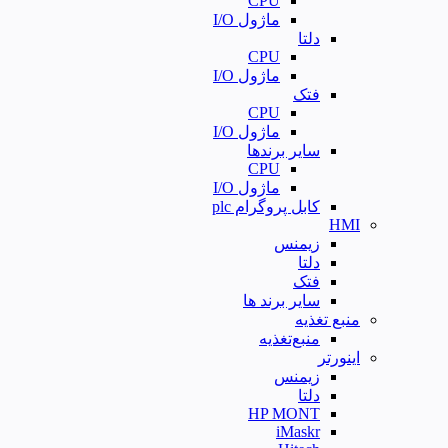
CPU
ماژول I/O
دلتا
CPU
ماژول I/O
فتک
CPU
ماژول I/O
سایر برندها
CPU
ماژول I/O
کابل پروگرام plc
HMI
زیمنس
دلتا
فتک
سایر برند ها
منبع تغذیه
منبع‌تغذیه
اینورتر
زیمنس
دلتا
HP MONT
iMaskr