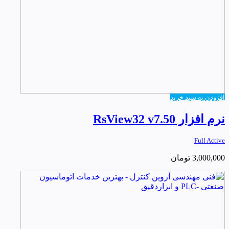
افزودن به سبد خرید
نرم افزار RsView32 v7.50
Full Active
3,000,000
تومان