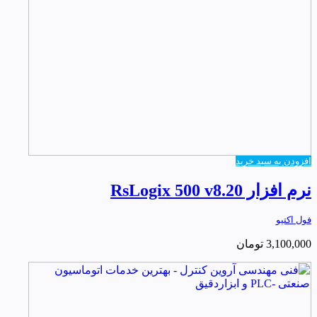
افزودن به سبد خرید
نرم افزار RsLogix 500 v8.20
فول اکتیو
3,100,000
تومان