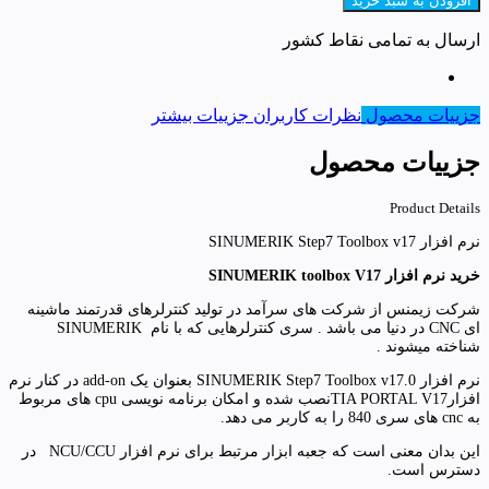
افزودن به سبد خرید
ارسال به تمامی نقاط کشور
جزییات محصول
نظرات کاربران
جزییات بیشتر
جزییات محصول
Product Details
نرم افزار SINUMERIK Step7 Toolbox v17
خرید نرم افزار SINUMERIK toolbox V17
شرکت زیمنس از شرکت های سرآمد در تولید کنترلرهای قدرتمند ماشینه
ای CNC در دنیا می باشد . سری کنترلرهایی که با نام SINUMERIK
شناخته میشوند .
نرم افزار SINUMERIK Step7 Toolbox v17.0 بعنوان یک add-on در کنار نرم
افزارTIA PORTAL V17نصب شده و امکان برنامه نویسی cpu های مربوط
به cnc های سری 840 را به کاربر می دهد.
این بدان معنی است که جعبه ابزار مرتبط برای نرم افزار NCU/CCU در
دسترس است.