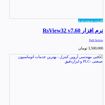
افزودن به سبد خرید
نرم افزار RsView32 v7.60
Full Active
3,500,000
تومان