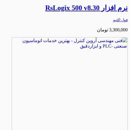
نرم افزار RsLogix 500 v8.30
فول اکتیو
3,300,000
تومان