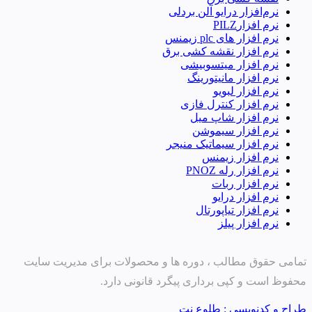
نرم‌افزار درایو آلن بردلی
نرم افزارPILZ
نرم افزار های plc زیمنس
نرم افزار نقشه کشی برق
نرم افزار میتسوبیشی
نرم افزار مانیتورینگ
نرم افزار لبویو
نرم افزار کنترل فازی
نرم افزار شاپ میل
نرم افزار سیموشن
نرم افزار سیماتیک منیجر
نرم افزار زیمنس
نرم افزار رله PNOZ
نرم افزار ربات
نرم افزار درایو
نرم افزار تیاپورتال
نرم افزار پیلز
تمامی حقوق مطالب ، دوره ها و محصولات برای مدیریت سایت
محفوظ است و کپی برداری پیگرد قانونی دارد.
طراح و کدنویسی : طلوع نت