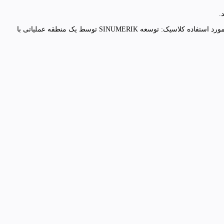
SINUMERIK Create MyHMI/WinCC اجازه می دهد تا به داده ها، آلارم ها و خدمات PI SINUMERIK 840D sl و SINUMERIK ONE دسترسی داشته باشید. مورد استفاده کلاسیک: توسعه SINUMERIK توسط یک منطقه عملیاتی با