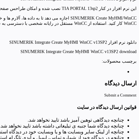
این نرم افزار در کنار TIA PORTAL 13sp2 نصب شده و امکان طراحس صفحات پنل اپراتوری برای CNC ها بر مبنای 840Dsl را در اختیار کاربر قرار می دهد.
WinCC کار کنید. استفاده از WinCC مستقل در رایانه شخصی با دسترسی به سیستم کنترل (پانل، رایانه شخصی)
دانلود نرم افزار SINUMERIK Integrate Create MyHMI WinCC v13SP2
SINUMERIK Integrate Create MyHMI WinCC v13SP2 download
برچسب محصولات:
ارسال دیدگاه
Submit a Comment
قوانین ارسال دیدگاه در سایت
چنانچه دیدگاهی توهین آمیز باشد تایید نخواهد شد.
چنانچه دیدگاه شما جنبه ی تبلیغاتی داشته باشد تایید نخواهد شد.
چنانچه از لینک سایر وبسایت ها و یا وبسایت خود در دیدگاه استفا
چنانچه در دیدگاه خود از شماره تماس، ایمیل و آیدی تلگرام استف