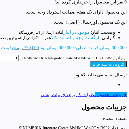
0 نفر این محصول را خریداری کرده اند!
این محصول دارای یک هفته ضمانت استرداد وجه است.
این یک محصول اورجینال ( اصل ) است.
وضعیت انبار:
موجود در انبار
آماده ارسال از انبار فروشگاه
گارانتی
بازگشت وجه و اصالت کالا
همراه با گارانتی ارائه بهترین مح
900,000
تومان
قیمت اصلی: 900,000 تومان بود.
750,000
تومان
قیمت فعلی: 00
نرم افزار SINUMERIK Integrate Create MyHMI WinCC v13SP2 عدد
افزودن به سبد خرید
ارسال به تمامی نقاط کشور
جزییات محصول
نظرات کاربران
جزییات بیشتر
جزییات محصول
Product Details
نرم افزار SINUMERIK Integrate Create MyHMI WinCC v13SP2