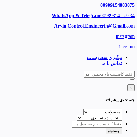
00989154803075
WhatsApp & Telegram
00989354157234
Arvin.Control.Engineerin@Gmail
.com
Instagram
Telegram
پیگیری سفارشات
تماس با ما
×
جستجوی پیشرفته