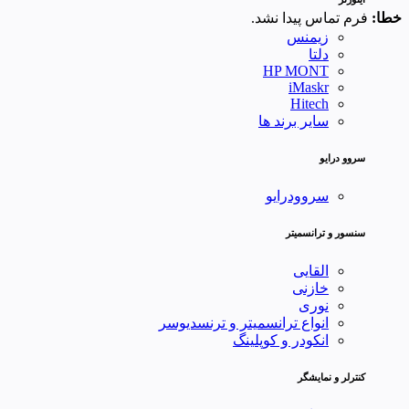
خطا:
فرم تماس پیدا نشد.
زیمنس
دلتا
HP MONT
iMaskr
Hitech
سایر برند ها
سروو درایو
سروودرایو
سنسور و ترانسمیتر
القایی
خازنی
نوری
انواع ترانسمیتر و ترنسدیوسر
انکودر و کوپلینگ
کنترلر و نمایشگر