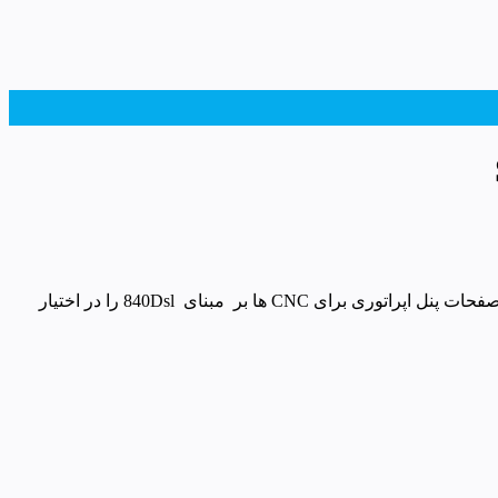
نرم افزار SINUMERIK Integrate Create MyHMI WinCC v13SP2 این نرم افزار در کنار TIA PORTAL 13sp2 نصب شده و امکان طراحس صفحات پنل اپراتوری برای CNC ها بر مبنای 840Dsl را در اختیار