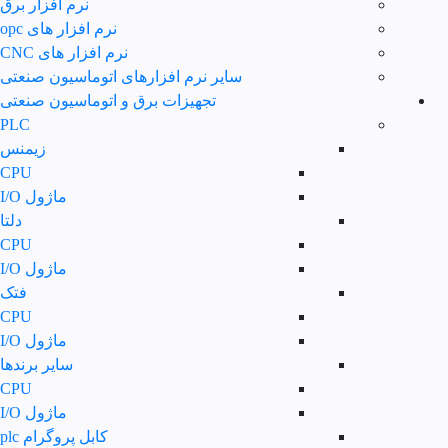
نرم افزار برق
نرم افزار های opc
نرم افزار های CNC
سایر نرم افزارهای اتوماسیون صنعتی
تجهیزات برق و اتوماسیون صنعتی
PLC
زیمنس
CPU
ماژول I/O
دلتا
CPU
ماژول I/O
فتک
CPU
ماژول I/O
سایر برندها
CPU
ماژول I/O
کابل پروگرام plc