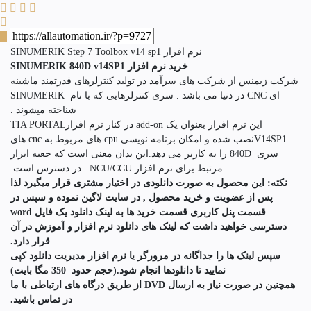
نرم افزار SINUMERIK Step 7 Toolbox v14 sp1
خرید نرم افزار SINUMERIK 840D v14SP1
شرکت زیمنس از شرکت های سرآمد در تولید کنترلرهای قدرتمند ماشینه
ای CNC در دنیا می باشد . سری کنترلرهایی که با نام SINUMERIK
شناخته میشوند .
این نرم افزار بعنوان یک add-on در کنار نرم افزارTIA PORTAL
V14SP1نصب شده و امکان برنامه نویسی cpu های مربوط به cnc های
سری 840D را به کاربر می دهد.این بدان معنی است که جعبه ابزار
مرتبط برای نرم افزار NCU/CCU در دسترس است.
نکته: این محصول به صورت دانلودی در اختیار مشتری قرار میگیرد لذا
پس از عضویت و خرید محصول , در سایت لاگین نموده و سپس در
قسمت پنل کاربری قسمت خرید ها به لینک دانلود یک فایل
word
دسترسی خواهید داشت که لینک های دانلود نرم افزار و آموزش در آن
قرار دارد
.
سپس لینک ها را جداگانه در مرورگر یا نرم افزار مدیریت دانلود کپی
نمایید تا دانلودها انجام شود.(حجم حدود 350 مگا بایت)
همچنین در صورت نیاز به ارسال
DVD
از طریق درگاه های ارتباطی با ما
در تماس باشید
.