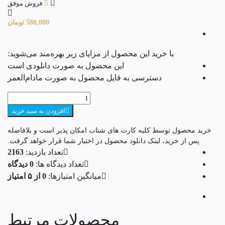
5
فروش موفق
580,000
تومان
با خرید این محصول از مزایای زیر بهره‌مند می‌شوید:
این محصول به صورت دانلودی است
دسترسی به فایل محصول به صورت مادام‌العمر
نرم
افزار
افزودن به سبد خرید
SINUMERIK
Step
خرید محصول توسط کلیه کارت های شتاب امکان پذیر است و بلافاصله
7
پس از خرید، لینک دانلود محصول در اختیار شما قرار خواهد گرفت.
Toolbox
تعداد بازدید:
2163
v14
sp1
تعداد دیدگاه ها:
0 دیدگاه
عدد
میانگین امتیازها:
0 از ۵ امتیاز
محصولات مرتبط