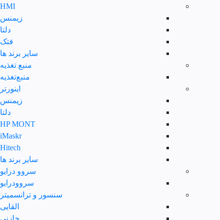
HMI
زیمنس
دلتا
فتک
سایر برند ها
منبع تغذیه
منبع‌تغذیه
اینورتر
زیمنس
دلتا
HP MONT
iMaskr
Hitech
سایر برند ها
سروو درایو
سروودرایو
سنسور و ترانسمیتر
القایی
خازنی