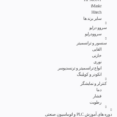
iMaskr
Hitech
سایر برند ها
سروو درایو
سروودرایو
سنسور و ترانسمیتر
القایی
خازنی
نوری
انواع ترانسمیتر و ترنسدیوسر
انکودر و کوپلینگ
کنترلر و نمایشگر
دما
فشار
رطوبت
دوره های آموزش PLC و اتوماسیون صنعتی