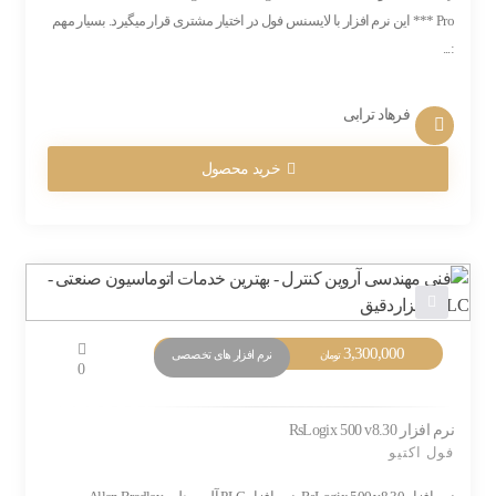
Pro *** این نرم افزار با لایسنس فول در اختیار مشتری قرار میگیرد. بسیار مهم
:...
فرهاد ترابی
خرید محصول
3,300,000
نرم افزار های تخصصی
تومان
0
نرم افزار RsLogix 500 v8.30
فول اکتیو