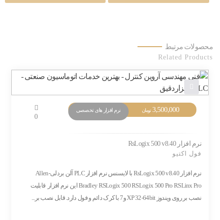
محصولات مرتبط
Related Products
3,500,000
نرم افزار های تخصصی
تومان
0
نرم افزار RsLogix 500 v8.40
فول اکتیو
نرم افزار RsLogix 500 v8.40 با لایسنس نرم افزار PLC آلن بردلی-Allen
Bradley RSLogix 500 RSLogix 500 Pro RSLinx Pro این نرم افزار قابلیت
نصب بر روی ویندوز XP 32-64bit و7 با کرک دائم و فول دارد. قابل نصب بر...