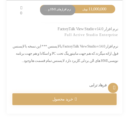
11,000,000
نرم افزارهای HMI و Monitoring
تومان
0
نرم افزار FactoryTalk View Studio v14.0
Full Active Studio Enterprise
نرم افزار FactoryTalk View Studio v14.0 با لایسنس *** این نسخه با لایسنس
فول ارائه میگردد که هم جهت مانیتورینگ تحت PC و اسکادا و هم جهت برنامه
نویسی HMI های الن بردلی کاربرد دارد. لایسنس تمام قسمت ها وجود...
فرهاد ترابی
خرید محصول