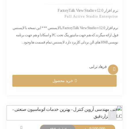
نرم افزار FactoryTalk View Studio v12.0
Full Active Studio Enterprise
نرم افزار FactoryTalk View Studio v12.0 با لایسنس *** این نسخه با لایسنس
فول ارائه میگردد که هم جهت مانیتورینگ تحت PC و اسکادا و هم جهت برنامه
نویسی HMI های الن بردلی کاربرد دارد. لایسنس تمام قسمت ها وجود...
فرهاد ترابی
خرید محصول
9,500,000
نرم افزارهای HMI و Monitoring