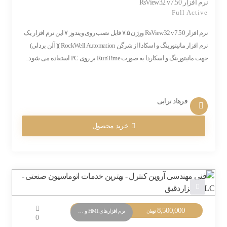
نرم افزار RsView32 v7.50
Full Active
نرم افزار RsView32 v7.50 ورژن ۷.۵ قابل نصب روی ویندوز ۷ این نرم افزار یک
نرم افزار مانیتورینگ و اسکادا از شرگن RockWell Automation )( آلن بردلی)
جهت مانیتورینگ و اسکاردا به صورت RunTime بر روی PC استفاده می شود...
فرهاد ترابی
خرید محصول
8,500,000
نرم افزارهای HMI و Monitoring
تومان
0