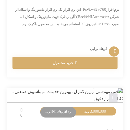
نرم افزار RsView32 v7.60 این نرم افزار یک نرم افزار مانیتورینگ و اسکادا از
شرگن RockWell Automation )( آلن بردلی) جهت مانیتورینگ و اسکاردا به
صورت RunTime بر روی PC استفاده می شود . این محصول با کرک نرم...
فرهاد ترابی
خرید محصول
3,000,000
نرم افزارهای HMI و Monitoring
تومان
0