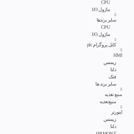
CPU
ماژول I/O
سایر برندها
CPU
ماژول I/O
کابل پروگرام plc
HMI
زیمنس
دلتا
فتک
سایر برند ها
منبع تغذیه
منبع‌تغذیه
اینورتر
زیمنس
دلتا
HP MONT