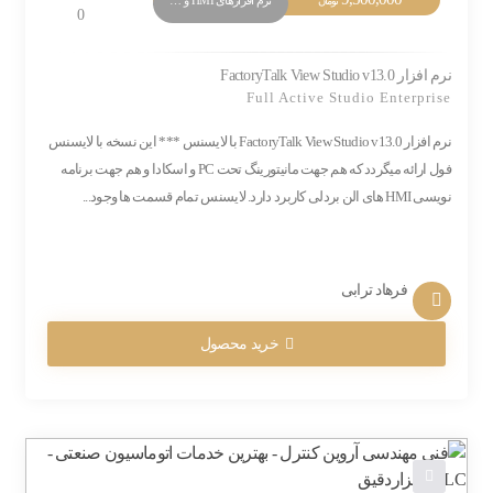
تومان
0
نرم افزار FactoryTalk View Studio v13.0
Full Active Studio Enterprise
نرم افزار FactoryTalk View Studio v13.0 با لایسنس *** این نسخه با لایسنس
فول ارائه میگردد که هم جهت مانیتورینگ تحت PC و اسکادا و هم جهت برنامه
نویسی HMI های الن بردلی کاربرد دارد. لایسنس تمام قسمت ها وجود...
فرهاد ترابی
خرید محصول