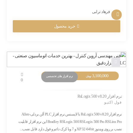
فرهاد ترابی
خرید محصول
3,100,000
نرم افزار های تخصصی
تومان
0
نرم افزار RsLogix 500 v8.20
فول اکتیو
نرم افزار RsLogix 500 v8.20 با لایسنس نرم افزار PLC آلن بردلی-Allen
Bradley RSLogix 500 RSLogix 500 Pro RSLinx Pro این نرم افزار قابلیت
نصب بر روی ویندوز XP 32-64bit و 7 وبا کرک دائم و فول دارد. قابل نصب...