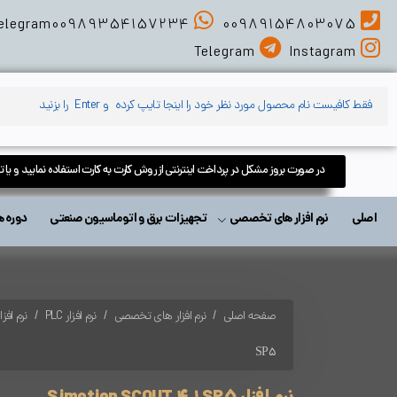
elegram
00989354157234
00989154803075
Telegram
Instagram
در صورت بروز مشکل در پرداخت اینترنتی از روش کارت به کارت استفاده نمایید و یا 
اصلی
نرم افزار های تخصصی
تجهیزات برق و اتوماسیون صنعتی
دوره های آمو
صفحه اصلی
نرم افزار های تخصصی
نرم افزار PLC
نرم افزارهای 
SP5