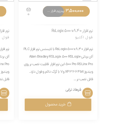
3,500,000
نرم افزار های تخصصی
تومان
0
نرم افزار RsLogix 500 v8.40
نرم افزار ix 500 v8.20
فول اکتیو
فول ا
نرم افزار RsLogix 500 v8.40 با لایسنس نرم افزار PLC
آلن بردلی-Allen Bradley RSLogix 500 RSLogix
500 Pro RSLinx Pro این نرم افزار قابلیت نصب بر روی
ویندوز XP 32-64bit و7 با کرک دائم و فول دارد.
قابل نصب بر...
قابل نص
فرهاد ترابی
خرید محصول