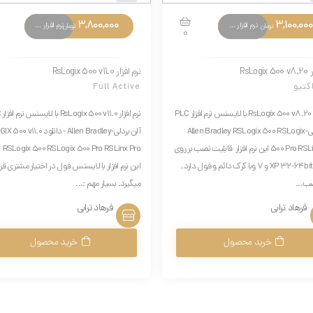
3,800,000
3,100,000
نرم افزار های تخصصی
نرم افزار های تخصصی
تومان
تومان
0
RsLog
نرم افزار RsLogix 500 v11.0
کتیو
Full Active
نرم افزار RsLogix 500 v8.20 با لایسنس نرم افزار PLC
نرم
آلن بردلی-Allen Bradley RSLogix 500 RSLogix
آلن بردلی-Allen Bradley - دانلود .0
500 Pro RSLinx Pro این نرم افزار قابلیت نصب بر روی
 Pro ***
ویندوز XP 32-64bit و 7 وبا کرک دائم و فول دارد.
این نرم افزار با لایسنس فول در اختیار مشتری قرا
ب...
میگیرد. بسیار مهم :...
فرهاد ترابی
فرهاد ترابی
خرید محصول
خرید محصول