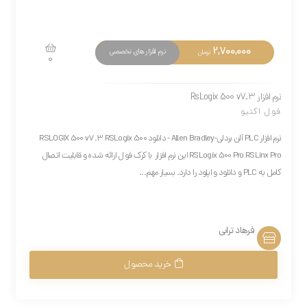
2,700,000
نرم افزار های تخصصی
تومان
0
نرم افزار RsLogix 500 v7.3
فول اکتیو
نرم افزار PLC آلن بردلی-Allen Bradley - دانلود RSLOGIX 500 v7.3 RSLogix 500
RSLogix 500 Pro RSLinx Pro این نرم افزار با کرک فول ارائه شده و قابلیت اتصال
کامل به PLC و دانلود و اپلود را دارد. بسیار مهم...
فرهاد ترابی
خرید محصول