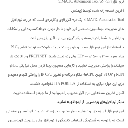
نرم افزار SIMATIC Automation Tool v5.0SP1
آخرین نسخه رائه شده توسط زیمنس
SIMATIC Automation Tool یک نرم افزار قوی و کاربردی است که در رده نرم افزار
های مدیریت اتوماسیون صنعتی قرار دارد و با دارا بودن حیطه گسترده ایی از امکانات
و توانایی ها شما را در توسعه و بکار گیری این نرم افزار یاری می کند.
با استفاده از این نرم افزار سبک و کاربر پسند در یک شرکت میتوانید تمامی PLC
های سری 1200 و 1500 و ET200 هایی که تحت شبکه PROFINET و یا اترنت کار
میکنند را براحتی مدیریت نمایید و کارهایی همچون پیدا کردن محل فیزیکی PLCو
RUN و STOP کردن CPUها- دانلود برنامه و تغییر IP CPU را براحتی انجام دهید و
برای این موارد نیازی به استفاده از TIA PORTLA نخواهید داشت.
اکنون آخرین نسخه این نرم افزار محبوب را میتوانید از ما تهیه و استفاده نمایید.
دیگر نرم افزارهای زیمنس را از اینجا تهیه نمایید.
این نرم افزار امروزه جزو رده های بسیار محبوب در زمینه مدیریت اتوماسیون صنعتی
است که با توجه به گستردگی استفاده کنندگان از نرم افزار های مدیریت اتوماسیون