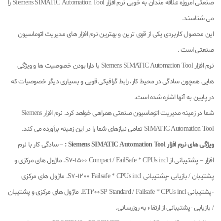
صنعتی امروزه علاقه مندان به خوبی نرم افزار Siemens SIMATIC Automation Tool را
می شناسند.
این محصول کاربردی یکی از قوی ترین و بهترین نرم افزار های مدیریت اتوماسیون
صنعتی است .
نرم افزار Siemens SIMATIC Automation Tool با دارا بودن خصوصیت ها و ویژگی
هایی همچون سادگی در محیط کار، رابط گرافیکی قویی و بسیاری دیگر خصوصیات که
در پایین به آنها اشاره شده است.
شما در زمینه مدیریت اتوماسیون صنعتی همراهی خواهد کرد. نرم افزار Siemens
SIMATIC Automation Tool تمامی نیازهای شما را در این زمینه برآورده می کند.
ویژگی های نرم افزار
Siemens SIMATIC Automation Tool
:
– سادگی کار با نرم
افزار – پشتیبانی از S7-1500 Compact / FailSafe * CPUs incl. ماژول های مرکزی و
پشتیبان / بازیابی -پشتیبانی S7-1200 Failsafe * CPUs incl. ماژول های مرکزی
-پشتیبانی ET200SP Standard / Failsafe * CPUs incl. ماژول های مرکزی و پشتیبان
/ بازیابی -پشتیبانی از ارتقاء به روزرسانی.