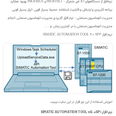
نرمافزار از دستگاههای IO غیر متمرکز – PROFINET و PROFIBUS بهبود عملکرد
برنامه کاربردی و ارتباطی و قابلیت استفاده -محیط بسیار قویی -ابزار بسیار قویی
مدیریت اتوماسیون صنعتی – نرم افزار کاربردی مدیریت اتوماسیون صنعتی -انجام
مدیریت اتوماسیون صنعتی با در کمترین زمان -و ….
نرم افزار SIMATIC AUTOMATION TOOL 4.0 SP3
اموزش استفاده از این نرم افزار در این سایت ببینید.
نرم افزار SIMATIC AUTOMATION TOOL v5.0SP1