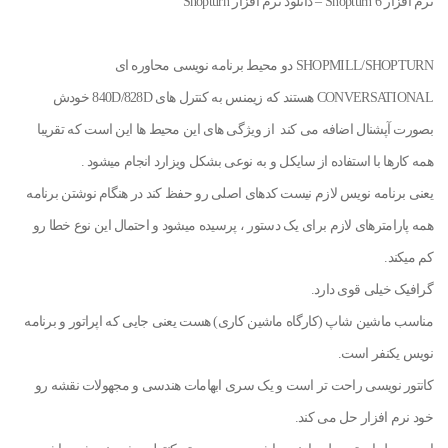
نرم افزار Shopturn 6 – دانلود نرم افزار Shopturn
SHOPMILL/SHOPTURN دو محیط برنامه نویسی محاوره ای
CONVERSATIONAL هستند که زیمنس به کنترل های 840D/828D خودش
بصورت آپشنال اضافه می کند از ویژگی های این محیط ها این است که تقریبا
همه کارها با استفاده از سایکل و به نوعی بشکل ویزارد انجام میشود .
یعنی برنامه نویس لازم نیست کدهای اصلی رو حفظ کند در هنگام نوشتن برنامه
همه پارامترهای لازم برای یک دستور ، پرسیده میشود و احتمال این نوع خطا رو
کم میکند.
گرافیک خیلی قوی دارد.
مناسب ماشین شاپ (کارگاه ماشین کاری) هست یعنی جایی که اپراتور و برنامه
نویس یکنفر است.
کانتور نویسی راحت تر است و یک سری ابهامات هندسی و مجهولات نقشه رو
خود نرم افزار حل می کند.