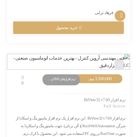
فرهاد ترابی
خرید محصول
3,500,000
نرم افزارهای HMI و Monitoring
تومان
0
نرم افزار RsView32 v7.60
Full Active
نرم افزار RsView32 v7.60 این نرم افزار یک نرم افزار مانیتورینگ و اسکادا از
شرگن RockWell Automation )( آلن بردلی) جهت مانیتورینگ و اسکاردا به
صورت RunTime بر روی PC استفاده می شود . این محصول با کرک نرم...