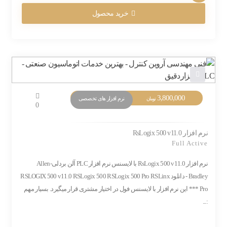
خرید محصول
3,800,000
نرم افزار های تخصصی
تومان
0
نرم افزار RsLogix 500 v11.0
Full Active
نرم افزار RsLogix 500 v11.0 با لایسنس نرم افزار PLC آلن بردلی-Allen
Bradley - دانلود RSLOGIX 500 v11.0 RSLogix 500 RSLogix 500 Pro RSLinx
Pro *** این نرم افزار با لایسنس فول در اختیار مشتری قرار میگیرد. بسیار مهم
:...