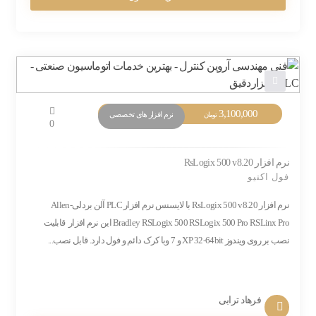
3,100,000
نرم افزار های تخصصی
تومان
0
نرم افزار RsLogix 500 v8.20
فول اکتیو
نرم افزار RsLogix 500 v8.20 با لایسنس نرم افزار PLC آلن بردلی-Allen
Bradley RSLogix 500 RSLogix 500 Pro RSLinx Pro این نرم افزار قابلیت
نصب بر روی ویندوز XP 32-64bit و 7 وبا کرک دائم و فول دارد. قابل نصب...
فرهاد ترابی