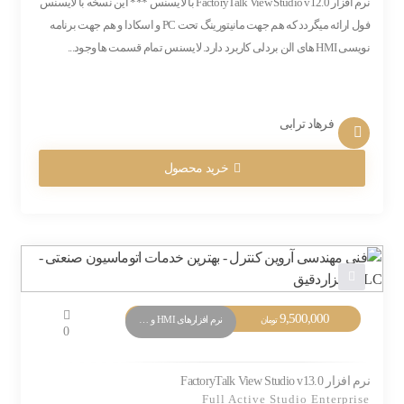
نرم افزار FactoryTalk View Studio v12.0 با لایسنس *** این نسخه با لایسنس
فول ارائه میگردد که هم جهت مانیتورینگ تحت PC و اسکادا و هم جهت برنامه
نویسی HMI های الن بردلی کاربرد دارد. لایسنس تمام قسمت ها وجود...
فرهاد ترابی
خرید محصول
9,500,000
نرم افزارهای HMI و Monitoring
تومان
0
نرم افزار FactoryTalk View Studio v13.0
Full Active Studio Enterprise