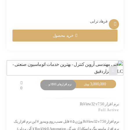
فرهاد ترابی
خرید محصول
3,000,000
نرم افزارهای HMI و Monitoring
تومان
0
نرم افزار RsView32 v7.50
Full Active
نرم افزار RsView32 v7.50 ورژن ۷.۵ قابل نصب روی ویندوز ۷ این نرم افزار یک
نرم افزار مانیتورینگ و اسکادا از شرگن RockWell Automation )( آلن بردلی)