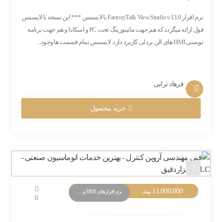
نرم افزار FactoryTalk View Studio v13.0 با لایسنس *** این نسخه با لایسنس
فول ارائه میگردد که هم جهت مانیتورینگ تحت PC و اسکادا و هم جهت برنامه
نویسی HMI های الن بردلی کاربرد دارد. لایسنس تمام قسمت ها وجود...
فرهاد ترابی
خرید محصول
11,000,000
نرم افزارهای HMI و Monitoring
تومان
0