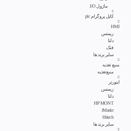
ماژول I/O
کابل پروگرام plc
HMI
زیمنس
دلتا
فتک
سایر برند ها
منبع تغذیه
منبع‌تغذیه
اینورتر
زیمنس
دلتا
HP MONT
iMaskr
Hitech
سایر برند ها