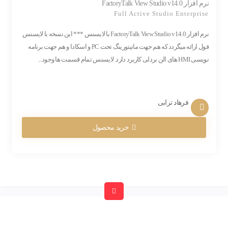
نرم افزار FactoryTalk View Studio v14.0
Full Active Studio Enterprise
نرم افزار FactoryTalk View Studio v14.0 با لایسنس *** این نسخه با لایسنس
فول ارائه میگردد که هم جهت مانیتورینگ تحت PC و اسکادا و هم جهت برنامه
نویسی HMI های الن بردلی کاربرد دارد. لایسنس تمام قسمت ها وجود...
فرهاد ترابی
خرید محصول