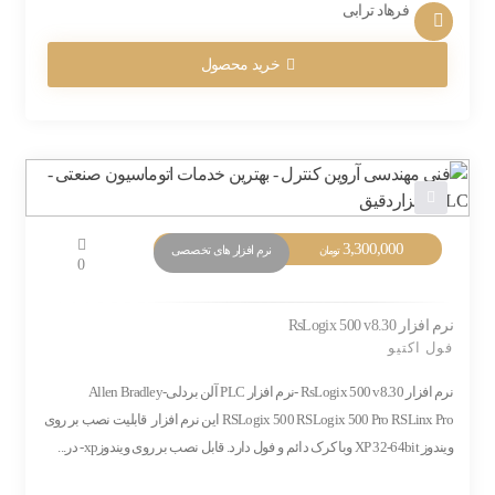
فرهاد ترابی
خرید محصول
3,300,000
نرم افزار های تخصصی
تومان
0
نرم افزار RsLogix 500 v8.30
فول اکتیو
نرم افزار RsLogix 500 v8.30 -نرم افزار PLC آلن بردلی-Allen Bradley
RSLogix 500 RSLogix 500 Pro RSLinx Pro این نرم افزار قابلیت نصب بر روی
ویندوز XP 32-64bit وبا کرک دائم و فول دارد. قابل نصب بر روی ویندوزxp- در...