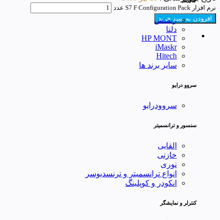
نرم افزار S7 F Configuration Pack عدد
افزودن به سبد خرید
زیمنس
دلتا
HP MONT
iMaskr
Hitech
سایر برند ها
سروو درایو
سروودرایو
سنسور و ترانسمیتر
القایی
خازنی
نوری
انواع ترانسمیتر و ترنسدیوسر
انکودر و کوپلینگ
کنترلر و نمایشگر