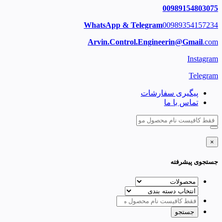
00989154803075
WhatsApp & Telegram
00989354157234
Arvin.Control.Engineerin@Gmail
.com
Instagram
Telegram
پیگیری سفارشات
تماس با ما
×
جستجوی پیشرفته