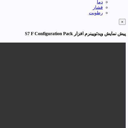
دما
فشار
رطوبت
×
پیش نمایش ویدئویینرم افزار S7 F Configuration Pack