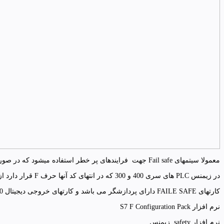
معمولا سیتمهای Fail safe جهت فرایندهای پر خطر استفاده میشود که در صورت بروز خطا سیستم را به سمت شرایط ایمن سوق میدهد.
در زیمنس PLC های سری 400 و 300 که در انتهای کد آنها حرف F قرار دارد از این سیستمها پشتیبانی میکنند و با این نرم افزار قابل برنامه نویسی هستند.
کارتهای FAILE SAFE دارای پردازشگر می باشد و کارتهای خروجی دیجیتال F-D0 حتی درشرایطی که CPU اصلی دجار مشکل شده است خروجی خود را در حال SHUTDOWN قرار داده تا سیستم به سمت شرایط ایمن برود.
نرم افزار S7 F Configuration Pack
نرم افزار safety زیمنس