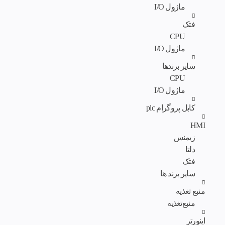
ماژول I/O
فتک
CPU
ماژول I/O
سایر برندها
CPU
ماژول I/O
کابل پروگرام plc
HMI
زیمنس
دلتا
فتک
سایر برند ها
منبع تغذیه
منبع‌تغذیه
اینورتر