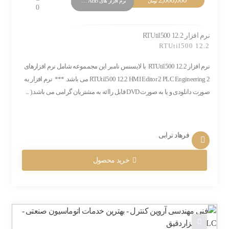
نرم افزار های PLC ABB
تومان
0
نرم افزار RTUtil500 12.2
RTUtil500 12.2
نرم افزار RTUtil500 12.2 با لایسنس نامبر این مجمموعه شامل نرم افزارهای
RTUtil500 12.2 HMI Editor 2 PLC Engineering 2 می باشد. *** نرم افزار به
صورت دانلودی و یا به صورت DVD قابل راائه به مشتریان گرامی می باشد.( ...
فرهاد ترابی
خرید محصول