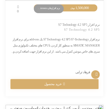
1,500,000
نرم افزارهای PLC Siemens
تومان
0
نرم افزار S7 Technology 4.2 SP5
S7 Technology 4.2 SP5
نرم افزار S7 Technology 4.2 SP5 S7-Technology يك add-ons براي نرم افزار
SIMATIC MANAGER به منظور كار كردن با CPU هاي مختلف تکنولوژی مثل
سری های خاص موشن کنترل مي باشد . از این نرم افزار جهت اضافه کردن و...
فرهاد ترابی
خرید محصول