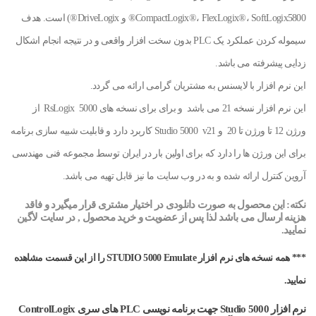
CompactLogix®، FlexLogix®، SoftLogix5800® و DriveLogix®) است. هدف
سیموله کردن عملکرد یک PLC بدون سخت افزار واقعی و در نتیجه انجام اشکال
زدایی پیشرفته می باشد.
این نرم افزار با لایسنس به مشتریان گرامی ارائه می گردد.
این نرم افزار نسخه 21 می باشد و برای برای نسخه های RsLogix 5000 از
ورژن 12 تا ورژن تا 20 و Studio 5000 v21 کاربرد دارد و قابلیت شبیه سازی برنامه
برای این ورژن ها را دارد که برای اولین بار در ایران توسط مجموعه فنی مهندسی
آروین کنترل ارائه شده و به در وب سایت ما نیز قابل تهیه می باشد.
نکته: این محصول به صورت دانلودی در اختیار مشتری قرار میگیرد
و فاقد
هزینه ارسال می باشد لذا پس از عضویت و خرید محصول , در سایت لاگین
نمایید.
*** همه نسخه های نرم افزار STUDIO 5000 Emulate را از این قسمت مشاهده
نمایید.
نرم افزار Studio 5000 جهت برنامه نویسی PLC های سری ControlLogix