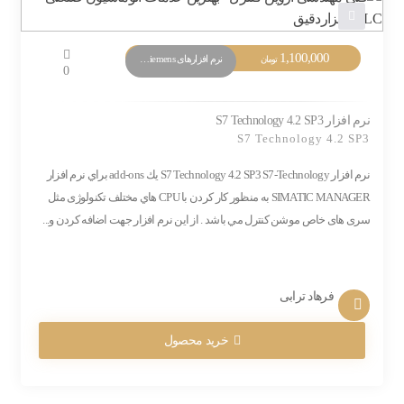
1,100,000
نرم افزارهای PLC Siemens
تومان
0
نرم افزار S7 Technology 4.2 SP3
S7 Technology 4.2 SP3
نرم افزار S7 Technology 4.2 SP3 S7-Technology يك add-ons براي نرم افزار
SIMATIC MANAGER به منظور كار كردن با CPU هاي مختلف تکنولوژی مثل
سری های خاص موشن کنترل مي باشد . از این نرم افزار جهت اضافه کردن و...
فرهاد ترابی
خرید محصول