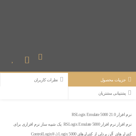
جزییات محصول
نظرات کاربران
پشتیبانی مشتریان
نرم افزار RSLogix Emulate 5000 21.0
نرم افزار نرم افزار RSLogix Emulate 5000 یک شبیه ساز نرم افزاری برای
کنترلر های آلن بردلی از کنترلرهای Logix 5000 (ControlLogix®،