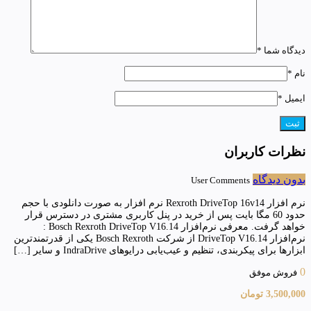
دیدگاه شما
*
نام
*
ایمیل
*
نظرات کاربران
بدون دیدگاه
User Comments
نرم افزار Rexroth DriveTop 16v14 نرم افزار به صورت دانلودی با حجم
حدود 60 مگا بایت پس از خرید در پنل کاربری مشتری در دسترس قرار
خواهد گرفت. معرفی نرم‌افزار Bosch Rexroth DriveTop V16.14 :
نرم‌افزار DriveTop V16.14 از شرکت Bosch Rexroth یکی از قدرتمندترین
ابزارها برای پیکربندی، تنظیم و عیب‌یابی درایوهای IndraDrive و سایر […]
0
فروش موفق
3,500,000
تومان