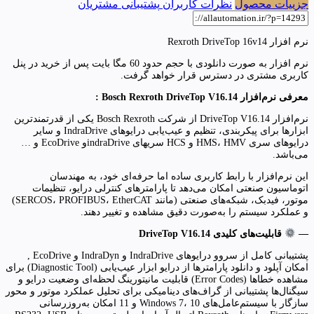
جزییات محصول
نظرات کاربران
پشتیبانی مشتریان
نرم افزار Rexroth DriveTop 16v14
نرم افزار به صورت دانلودی با حجم حدود 60 مگا بایت پس از خرید در پنل
کاربری مشتری در دسترس قرار خواهد گرفت.
معرفی نرم‌افزار Bosch Rexroth DriveTop V16.14 :
نرم‌افزار DriveTop V16.14 از شرکت Bosch Rexroth یکی از قدرتمندترین
ابزارها برای پیکربندی، تنظیم و عیب‌یابی درایوهای IndraDrive و سایر
درایوهای سری HMS، HMV و HCS سریهای indraDriveو EcoDrive و …
می‌باشد.
این نرم‌افزار با رابط کاربری ساده اما حرفه‌ای خود، به مهندسان
اتوماسیون صنعتی امکان می‌دهد تا پارامترهای کنترلی درایو، تنظیمات
موتور، فیدبک، شبکه‌های صنعتی (مانند SERCOS، PROFIBUS، EtherCAT)
و عملکرد سیستم را به‌صورت دقیق مشاهده و تغییر دهند.
—
قابلیت‌های کلیدی DriveTop V16.14
پشتیبانی کامل از سروو درایوهای IndraDrive و IndraDyn و EcoDrive ,
امکان آپلود و دانلود پارامترها از درایو ابزار عیب‌یابی (Diagnostic Tool) برای
مشاهده خطاها (Error Codes) قابلیت مانیتورینگ لحظه‌ای وضعیت درایو و
سیگنال‌ها پشتیبانی از گراف‌های دینامیکی برای تحلیل عملکرد موتور و محور
سازگار با سیستم‌عامل‌های Windows 7، 10 و 11 امکان به‌روزرسانی