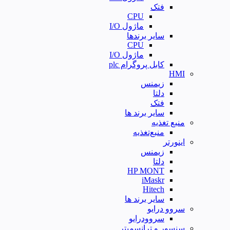
فتک
CPU
ماژول I/O
سایر برندها
CPU
ماژول I/O
کابل پروگرام plc
HMI
زیمنس
دلتا
فتک
سایر برند ها
منبع تغذیه
منبع‌تغذیه
اینورتر
زیمنس
دلتا
HP MONT
iMaskr
Hitech
سایر برند ها
سروو درایو
سروودرایو
سنسور و ترانسمیتر