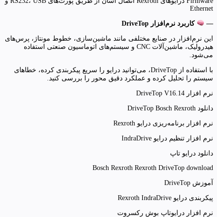
Firmware درایوهای Rexroth اتصال آسان از طریق پورت‌های RS232، USB و
Ethernet
—
کاربرد نرم‌افزار DriveTop
این نرم‌افزار در صنایع مختلفی مانند ماشین‌سازی، خطوط مونتاژ، پرس‌های
هیدرولیک، ماشین‌آلات CNC و سیستم‌های اتوماسیون صنعتی استفاده
می‌شود.
با استفاده از DriveTop، می‌توانید درایو را سریع پیکربندی کرده، خطاهای
سیستم را تحلیل کرده و عملکرد دقیق محور را بررسی کنید.
نرم افزار DriveTop V16.14
دانلود DriveTop Bosch Rexroth
نرم افزار برنامه‌ریزی درایو Rexroth
نرم افزار تنظیم درایو IndraDrive
دانلود درایو تاپ
Bosch Rexroth Rexroth DriveTop download
آموزش DriveTop
پیکربندی درایو Rexroth IndraDrive
نرم افزار درایوتاپ بوش رکسروت