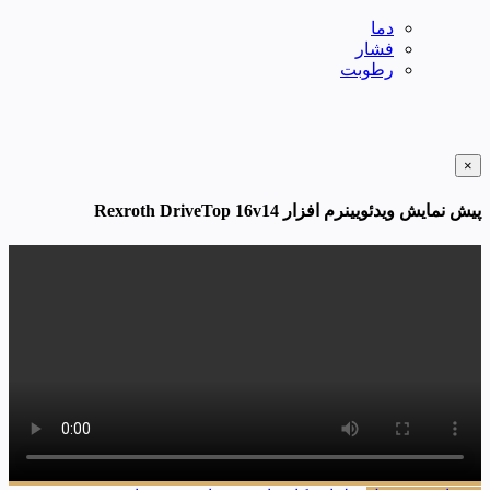
دما
فشار
رطوبت
×
پیش نمایش ویدئویینرم افزار Rexroth DriveTop 16v14