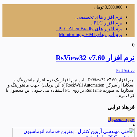
3,500,000
تومان
نرم افزار های تخصصی ,
نرم افزار PLC ,
نرم افزار های PLC Allen Bradly ,
نرم افزارهای HMI و Monitoring
0
نرم افزار RsView32 v7.60
Full Active
نرم افزار RsView32 v7.60 این نرم افزار یک نرم افزار مانیتورینگ و
اسکادا از شرگن RockWell Automation )( آلن بردلی) جهت مانیتورینگ و
اسکاردا به صورت RunTime بر روی PC استفاده می شود . این محصول با
کرک نرم...
فرهاد ترابی
خرید محصول