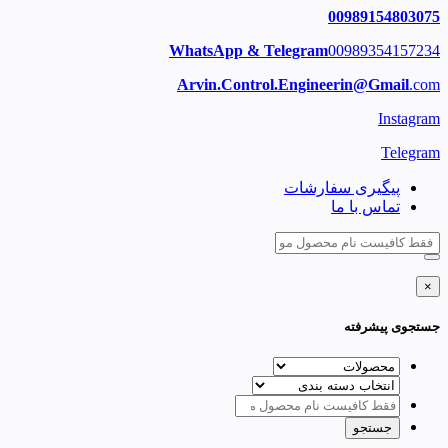
00989154803075
WhatsApp & Telegram
00989354157234
Arvin.Control.Engineerin@Gmail
.com
Instagram
Telegram
پیگیری سفارشات
تماس با ما
×
جستجوی پیشرفته