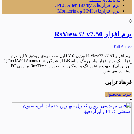
نرم افزار های PLC Allen Bradly ,
نرم افزارهای HMI و Monitoring
0
نرم افزار RsView32 v7.50
Full Active
نرم افزار RsView32 v7.50 ورژن ۷.۵ قابل نصب روی ویندوز ۷ این نرم
افزار یک نرم افزار مانیتورینگ و اسکادا از شرگن RockWell Automation )(
آلن بردلی) جهت مانیتورینگ و اسکاردا به صورت RunTime بر روی PC
استفاده می شود...
فرهاد ترابی
خرید محصول