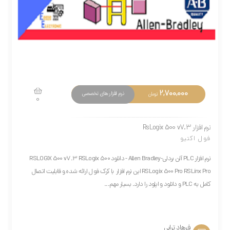
2,700,000
نرم افزار های تخصصی
تومان
0
نرم افزار RsLogix 500 v7.3
فول اکتیو
نرم افزار PLC آلن بردلی-Allen Bradley - دانلود RSLOGIX 500 v7.3 RSLogix 500
RSLogix 500 Pro RSLinx Pro این نرم افزار با کرک فول ارائه شده و قابلیت اتصال
کامل به PLC و دانلود و اپلود را دارد. بسیار مهم...
فرهاد ترابی