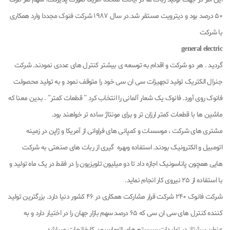
50 درصد بود و دیترویت مستقر شد.در سال 1987 شرکت فنوک مجددا وارد همکاری
با شرکت
general electric
گردید . هر دو شرکت و اقدام به توسعه ی بیشتر کنترل های عددی نمودند. شرکت
جنرال الکتریک تولید تجهیزات سی ان سی خود را متوقف نمود و به تولید محصولت
فانوک روی آورد. فانوک یک شعار آلمانی را انتخاب کرد ” قطعات کمتر” . بدین معنا که
ماشین ها با قطعات کمتر ارزان تر و برای مونتاژ ساده تر خواهند بود.
مشتری های شرکت ، موسسات و کمپانی های فراوانی از آمریکا و ژاپن در زمینه
اتومبیل و الکترونیک بودند. استفاده وبهره گیری از ربات های صنعتی به شرکت
هایی همچون پاناسونیک اجازه داد تا دو میلیون تلویزیون را در فقط در یک ماه تولید و
با استفاده از 25 نیروی کار انجام نماید.
شرکت فانوک 240 شرکت قرار مشارکت همکاری در 46 کشور دنیا دارد. بزرگترین تولید
کننده کنترل های سی ان سی که 65 درصد سهم بازار جهان را در اختیار دارد و به
عنوان پیشتاز در تولیدات سیستم های اتوماسیون کارخانجات میباشد.