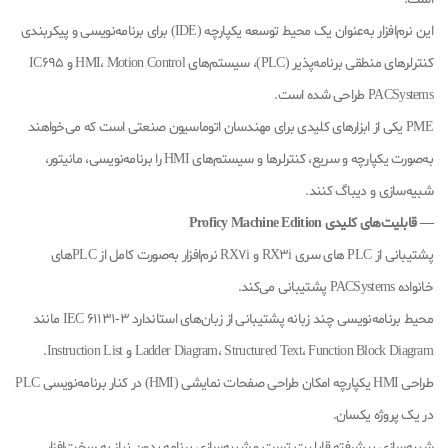
این نرم‌افزار به‌عنوان یک محیط توسعه یکپارچه (IDE) برای برنامه‌نویسی و پیکربندی
کنترلرهای منطقی برنامه‌پذیر (PLC)، سیستم‌های HMI، Motion Control و IC695
PACSystems طراحی شده است.
PME یکی از ابزارهای کلیدی برای مهندسان اتوماسیون صنعتی است که می‌خواهند
به‌صورت یکپارچه و سریع، کنترلرها و سیستم‌های HMI را برنامه‌نویسی، مانیتور،
شبیه‌سازی و دیباگ کنند.
— قابلیت‌های کلیدی Proficy Machine Edition
پشتیبانی از PLC های سری RX3i و RX7i نرم‌افزار به‌صورت کامل از PLCهای
خانواده PACSystems پشتیبانی می‌کند.
محیط برنامه‌نویسی چند زبانه پشتیبانی از زبان‌های استاندارد IEC 61131-3 مانند
Ladder Diagram، Structured Text، Function Block Diagram و Instruction List.
طراحی HMI یکپارچه امکان طراحی صفحات نمایشی (HMI) در کنار برنامه‌نویسی PLC
در یک پروژه یکسان.
شبیه‌سازی پیشرفته قابلیت تست و شبیه‌سازی برنامه بدون نیاز به سخت‌افزار