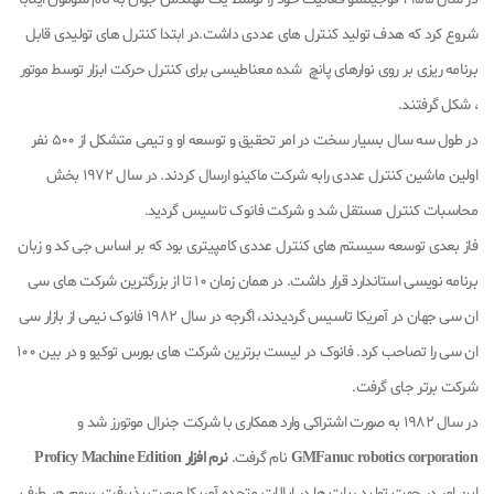
شروع کرد که هدف تولید کنترل های عددی داشت.در ابتدا کنترل های تولیدی قابل
برنامه ریزی بر روی نوارهای پانچ شده معناطیسی برای کنترل حرکت ابزار توسط موتور
، شکل گرفتند.
در طول سه سال بسیار سخت در امر تحقیق و توسعه او و تیمی متشکل از 500 نفر
اولین ماشین کنترل عددی رابه شرکت ماکینو ارسال کردند. در سال 1972 بخش
محاسبات کنترل مستقل شد و شرکت فانوک تاسیس گردید.
فاز بعدی توسعه سیستم های کنترل عددی کامپیتری بود که بر اساس جی کد و زبان
برنامه نویسی استاندارد قرار داشت. در همان زمان 10 تا از بزرگترین شرکت های سی
ان سی جهان در آمریکا تاسیس گردیدند، اگرجه در سال 1982 فانوک نیمی از بازار سی
ان سی را تصاحب کرد. فانوک در لیست برترین شرکت های بورس توکیو و در بین 100
شرکت برتر جای گرفت.
در سال 1982 به صورت اشتراکی وارد همکاری با شرکت جنرال موتورز شد و
GMFanuc robotics corporation
نام گرفت.
نرم افزار Proficy Machine Edition
این امر در جهت تولید ربات ها در ایالات متحده آمریکا صورت پذیرفت. سهم هر طرف